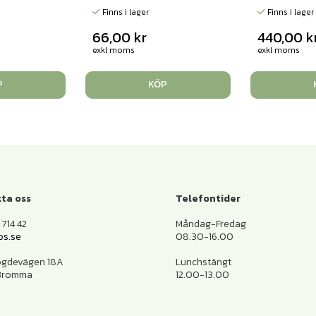
Finns i lager
Finns i lager
66,00
kr
440,00
k
exkl moms
exkl moms
P
KÖP
ta oss
Telefontider
714 42
Måndag-Fredag
os.se
08.30-16.00
ogdevägen 18A
Lunchstängt
 Bromma
12.00-13.00