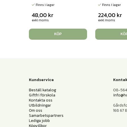
Finns i lager
Finns i lager
48,00
kr
224,00
kr
exkl moms
exkl moms
KÖP
KÖ
Kundservice
Kontak
Beställ katalog
08-564 
Giftfri förskola
info@h
Kontakta oss
Utbildningar
Gårdsf
Om oss
168 67
Samarbetspartners
Lediga jobb
Köpvillkor