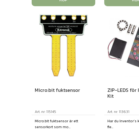
Micro:bit fuktsensor
ZIP-LEDS för 
Kit
Art. nr: 115145
Art. nr: 113631
Micro:bit fuktsensor är ett
Har du Inventor´s k
sensorkort som mo...
fle...