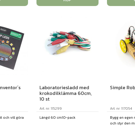
Inventor´s
Laboratoriesladd med
Simple Rob
krokodilklämma 60cm,
10 st
Art. nr: 115299
Art. nr: 117054
it och vill göra
Längd 60 cm10-pack
Bygg en egen 
och styr den me