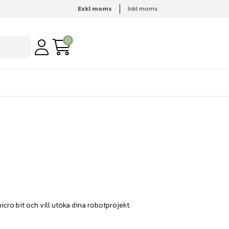
Exkl moms
Inkl moms
0
icro:bit och vill utöka dina robotprojekt.