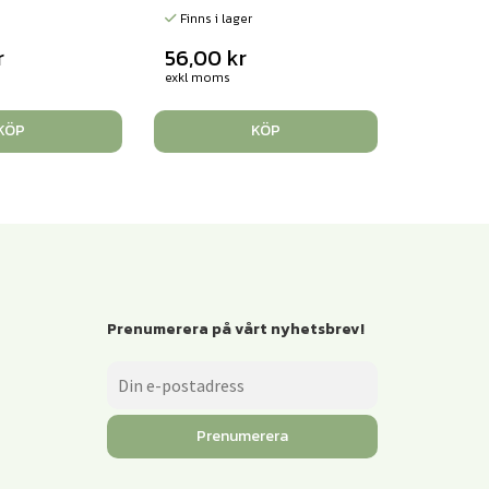
Finns i lager
r
56,00
kr
exkl moms
KÖP
KÖP
Prenumerera på vårt nyhetsbrev!
Prenumerera