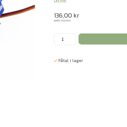
Läs mer
136,00
kr
exkl moms
Gripklo
med
servo
mängd
Fåtal i lager