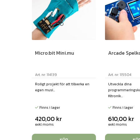
Micro:bit Mini.mu
Arcade Spelk
Art. nr: 114139
Art. nr: 115504
Roligt projekt för att tillverka en
Utveckla dina
egen musi...
programmeringsk
Kitronik...
Finns i lager
Finns i lager
420,00
kr
610,00
kr
exkl moms
exkl moms
KÖP
KÖ