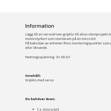
Information
Lägg till en servodriven gripklo till dina robotprojekt m
motorstyrkort som monterats på en micro:bit.
På baksidan av enheten finns monteringspunkter som gö
eller liknande.
Matningsspänning: 3V till 6V
Innehåll:
Gripklo med servo
Du behöver även:
1 x micro:bit