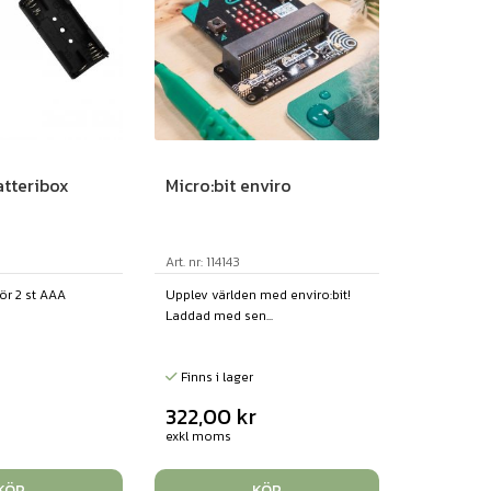
atteribox
Micro:bit enviro
Art. nr: 114143
för 2 st AAA
Upplev världen med enviro:bit!
Laddad med sen...
Finns i lager
322,00
kr
exkl moms
KÖP
KÖP