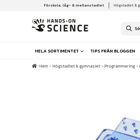
Förskola, låg- & mellanstadiet
Högstadiet & 
Hem
Högstadiet & gymnasiet
Programmering
P
r
o
d
u
k
HELA SORTIMENTET
TIPS FRÅN BLOGGEN
t
s
ö
Hem
>
Högstadiet & gymnasiet
>
Programmering
>
k
n
i
n
g