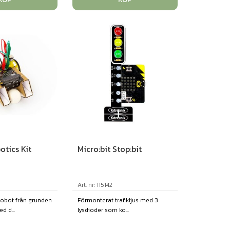
otics Kit
Micro:bit Stop:bit
Art. nr: 115142
robot från grunden
Förmonterat trafikljus med 3
d d...
lysdioder som ko...