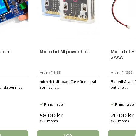
onsol
Micro:bit MI:power hus
Micro:bit B
2AAA
Art. nr: 115135
Art. nr: 114282
micro:bit Mi:power Case är ett skal
Batterihållare 
unskaper med
som ger e...
batterier. ...
Finns i lager
Finns i lager
58,00
kr
20,00
kr
exkl moms
exkl moms
P
KÖP