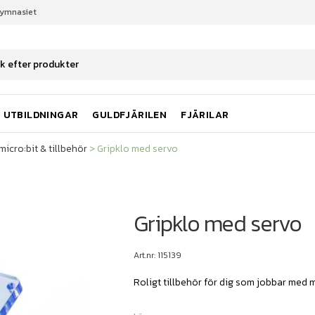
gymnasiet
micro:bit & tillbehör
Gripklo med servo
UTBILDNINGAR
GULDFJÄRILEN
FJÄRILAR
micro:bit & tillbehör
>
Gripklo med servo
Gripklo med servo
Art.nr: 115139
Roligt tillbehör för dig som jobbar med m