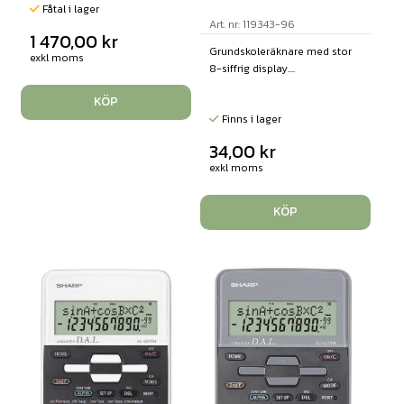
Fåtal i lager
Art. nr: 119343-96
1 470,00
kr
Grundskoleräknare med stor
exkl moms
8-siffrig display....
KÖP
Finns i lager
34,00
kr
exkl moms
KÖP