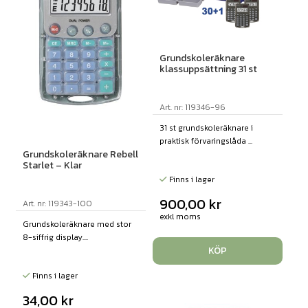
Grundskoleräknare
klassuppsättning 31 st
Art. nr: 119346-96
31 st grundskoleräknare i
praktisk förvaringslåda ...
Grundskoleräknare Rebell
Starlet – Klar
Finns i lager
900,00
kr
Art. nr: 119343-100
exkl moms
Grundskoleräknare med stor
8-siffrig display....
KÖP
Finns i lager
34,00
kr