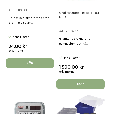
Art. nr: 119343-38
Grafräknare Texas TI-84
Plus
Grundskoleräknare med stor
8-siffrig display....
Art. nr: 110237
Finns i lager
Grafritande räknare för
gymnasium och h&...
34,00
kr
exkl moms
Finns i lager
KÖP
1 590,00
kr
exkl moms
KÖP