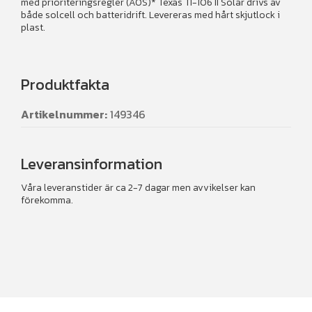
med prioriteringsregler (AOS)* Texas TI-106 II Solar drivs av
både solcell och batteridrift. Levereras med hårt skjutlock i
plast.
Produktfakta
Artikelnummer:
149346
Leveransinformation
Våra leveranstider är ca 2-7 dagar men avvikelser kan
förekomma.