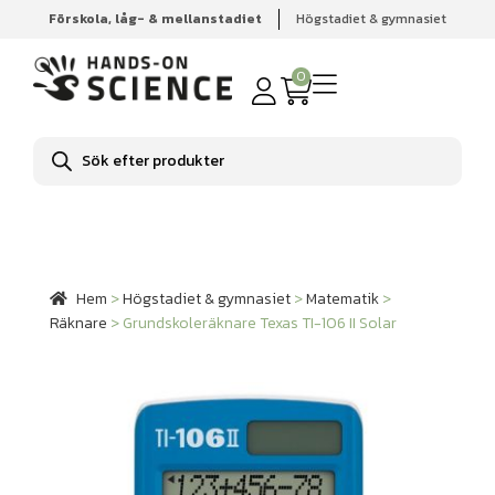
Förskola, låg- & mellanstadiet
Högstadiet & gymnasiet
Hem
Högstadiet & gymnasiet
Matematik
Räknare
Grundskoleräknare Texas TI-106 II Solar
0
Produktsökning
Hem
>
Högstadiet & gymnasiet
>
Matematik
>
Räknare
>
Grundskoleräknare Texas TI-106 II Solar