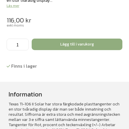
en stor tvåradig display...
Läs mer
116,00
kr
exkl moms
Grundskoleräknare
Lägg till i varukorg
Texas
TI-
106
Finns i lager
II
Solar
mängd
Information
Texas TI-106 II Solar har stora färgkodade plasttangenter och
en stor tvåradig display där man ser både inmatning och
resultat. Siffrorna är extra stora och med avgränsningstecken
mellan var 3:e siffra samt lättanvända minnestangenter.
Tangenter för Rot, procent och teckenväxling (+/-) Arbetar