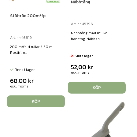
Näbbtång
Ståltråd 200m/fp
Art. nr: 45796
Näbbtång med mjuka
Art. nr: 46819
handtag. Näbben...
200 m/fp. 4 rullar à 50 m.
Rostfri, ø...
Slut i lager
52,00
kr
Finns i lager
exkl moms
68,00
kr
exkl moms
KÖP
KÖP