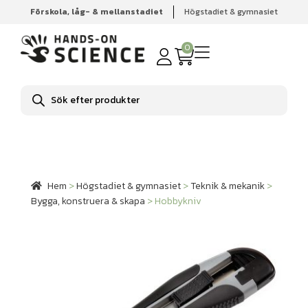
Förskola, låg- & mellanstadiet
Högstadiet & gymnasiet
Hem
Högstadiet & gymnasiet
Teknik & mekanik
Bygga,
konstruera & skapa
Hobbykniv
0
Produktsökning
Hem
>
Högstadiet & gymnasiet
>
Teknik & mekanik
>
Bygga, konstruera & skapa
>
Hobbykniv