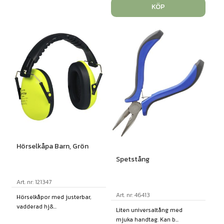
KÖP
Hörselkåpa Barn, Grön
Spetstång
Art. nr: 121347
Art. nr: 46413
Hörselkåpor med justerbar,
vadderad hj&...
Liten universaltång med
mjuka handtag. Kan b...