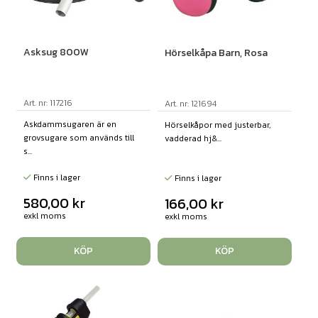
Asksug 800W
Hörselkåpa Barn, Rosa
Art. nr: 117216
Art. nr: 121694
Askdammsugaren är en
Hörselkåpor med justerbar,
grovsugare som används till
vadderad hj&...
s...
Finns i lager
Finns i lager
580,00
kr
166,00
kr
exkl moms
exkl moms
KÖP
KÖP