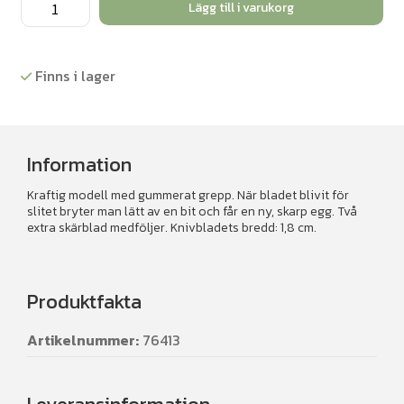
Hobbykniv
Lägg till i varukorg
mängd
Finns i lager
Information
Kraftig modell med gummerat grepp. När bladet blivit för
slitet bryter man lätt av en bit och får en ny, skarp egg. Två
extra skärblad medföljer. Knivbladets bredd: 1,8 cm.
Produktfakta
Artikelnummer:
76413