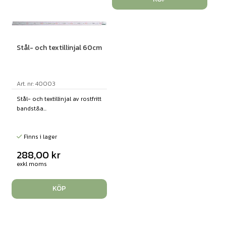
Stål- och textillinjal 60cm
Art. nr: 40003
Stål- och textillinjal av rostfritt
bandst&a...
Finns i lager
288,00
kr
exkl moms
KÖP