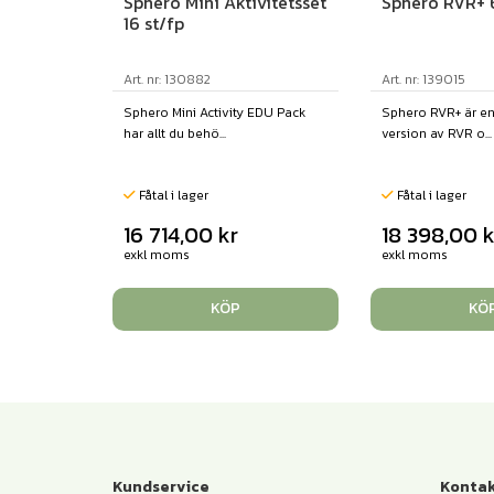
Sphero Mini Aktivitetsset
Sphero RVR+ 6
16 st/fp
Art. nr: 130882
Art. nr: 139015
Sphero Mini Activity EDU Pack
Sphero RVR+ är e
har allt du behö...
version av RVR o...
Fåtal i lager
Fåtal i lager
16 714,00
kr
18 398,00
k
exkl moms
exkl moms
KÖP
KÖ
Kundservice
Kontak