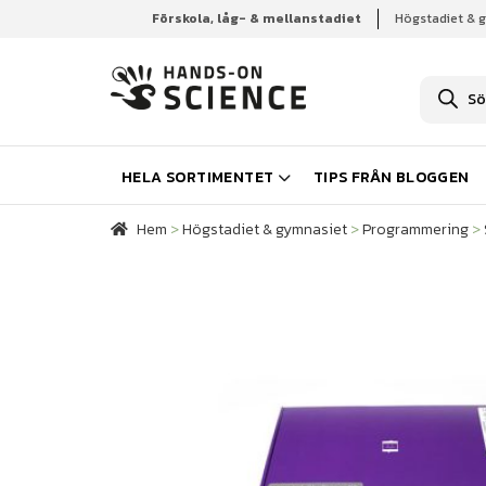
Förskola, låg- & mellanstadiet
Högstadiet & 
Hem
Högstadiet & gymnasiet
Programmering
P
r
o
d
u
k
HELA SORTIMENTET
TIPS FRÅN BLOGGEN
t
s
ö
Hem
>
Högstadiet & gymnasiet
>
Programmering
>
k
n
i
n
g