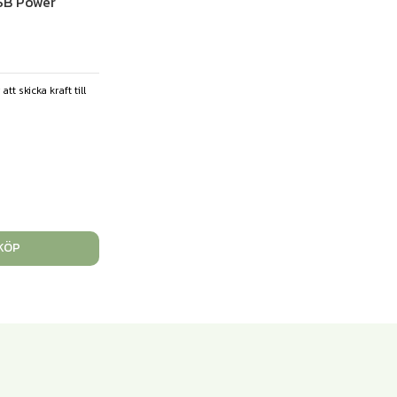
USB Power
t skicka kraft till
KÖP