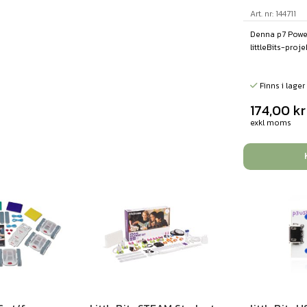
Art. nr: 144711
Denna p7 Power
littleBits-projekt
Finns i lager
174,00
kr
exkl moms