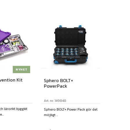
NYHET
nvention Kit
Sphero BOLT+
PowerPack
Art. nr: 149848
ch lärorikt byggkit
Sphero BOLT+ Power Pack gör det
...
möjligt ...