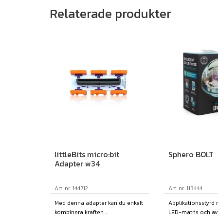
Relaterade produkter
littleBits micro:bit
Sphero BOLT
Adapter w34
Art. nr: 144712
Art. nr: 113444
Med denna adapter kan du enkelt
Applikationsstyrd
kombinera kraften ...
LED-matris och ava