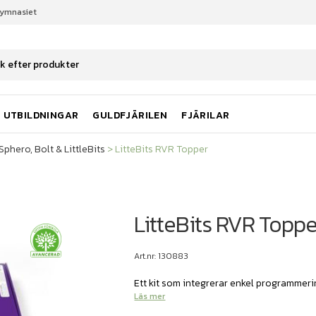
gymnasiet
Sphero, Bolt & LittleBits
LitteBits RVR Topper
UTBILDNINGAR
GULDFJÄRILEN
FJÄRILAR
Sphero, Bolt & LittleBits
>
LitteBits RVR Topper
LitteBits RVR Toppe
Art.nr: 130883
Ett kit som integrerar enkel programmeri
Läs mer