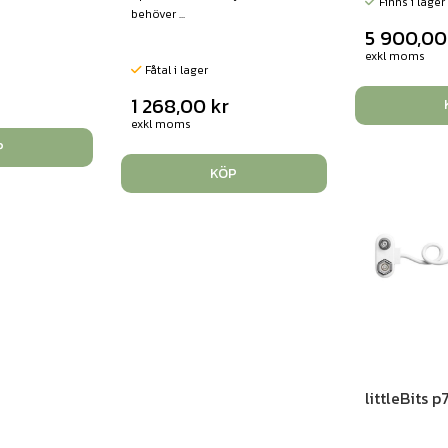
Finns i lager
behöver ...
5 900,0
exkl moms
Fåtal i lager
1 268,00
kr
exkl moms
P
KÖP
littleBits 