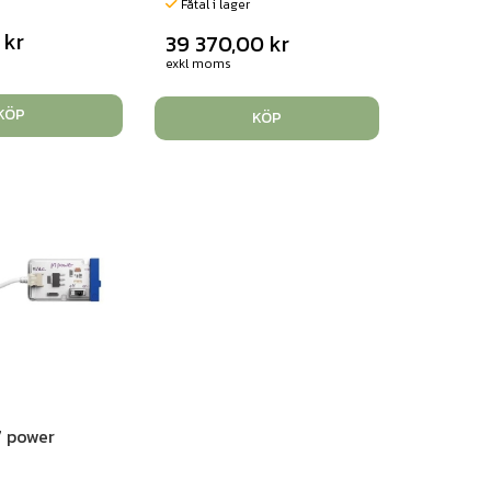
Fåtal i lager
0
kr
39 370,00
kr
exkl moms
KÖP
KÖP
p7 power