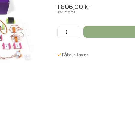
1 806,00
kr
exkl moms
LitteBits
RVR
Topper
mängd
Fåtal i lager