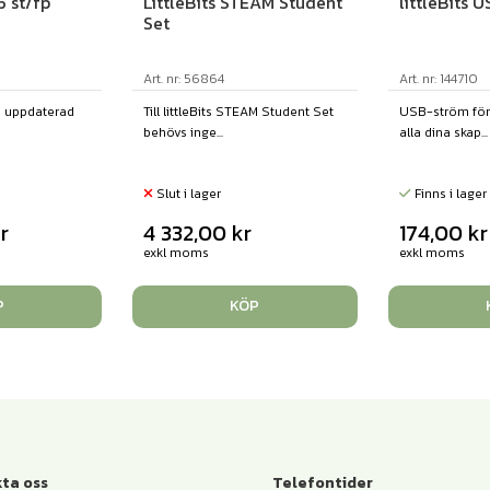
 st/fp
LittleBits STEAM Student
littleBits 
Set
Art. nr: 56864
Art. nr: 144710
n uppdaterad
Till littleBits STEAM Student Set
USB-ström för at
behövs inge...
alla dina skap...
Slut i lager
Finns i lager
r
4 332,00
kr
174,00
kr
exkl moms
exkl moms
P
KÖP
ta oss
Telefontider