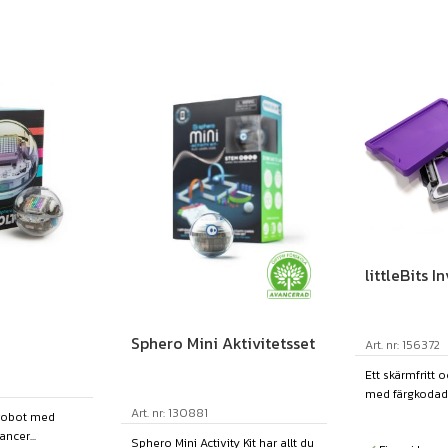
littleBits I
Sphero Mini Aktivitetsset
Art. nr: 156372
Ett skärmfritt o
med färgkodade
Art. nr: 130881
 robot med
ncer...
Sphero Mini Activity Kit har allt du