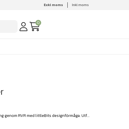
Exkl moms
Inkl moms
0
r
ng genom RVR med littleBits designförmåga. Utf...