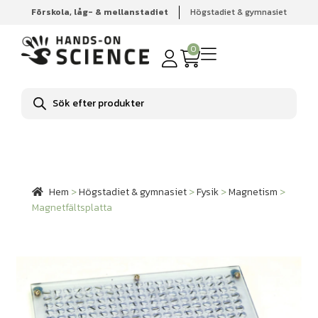
Förskola, låg- & mellanstadiet
Högstadiet & gymnasiet
Hem
Högstadiet & gymnasiet
Fysik
Magnetism
Magnetfältsplatta
0
Produktsökning
Hem
>
Högstadiet & gymnasiet
>
Fysik
>
Magnetism
>
Magnetfältsplatta