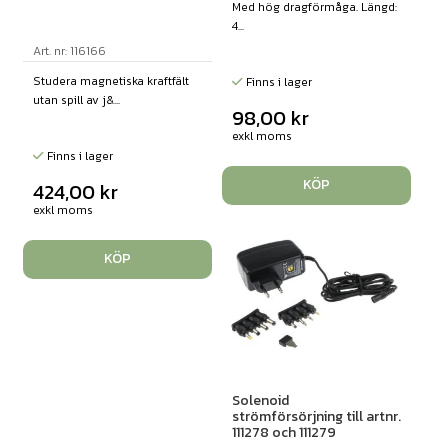
Med hög dragförmåga. Längd:
4...
Art. nr: 116166
Studera magnetiska kraftfält
Finns i lager
utan spill av j&...
98,00
kr
exkl moms
Finns i lager
KÖP
424,00
kr
exkl moms
KÖP
Solenoid
strömförsörjning till artnr.
111278 och 111279