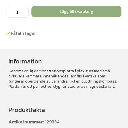
Magnetfältsplatta
Lägg till i varukorg
mängd
Fåtal i lager
Information
Genomskinlig demonstrationsplatta i plexiglas med små
cirkulära kammare innehållandes järnflis i vätska som
fungerar oberoende av varandra, likt en plottningskompass.
Plattan är ett perfekt verktyg för studier av magnetiska fält.
Produktfakta
Artikelnummer:
129334