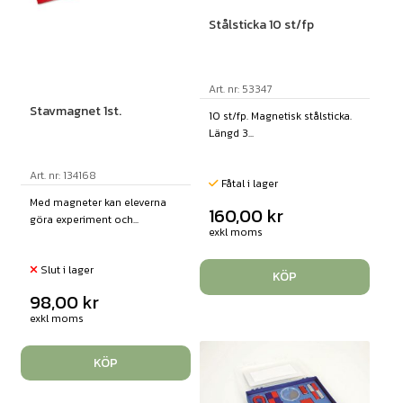
Stålsticka 10 st/fp
Art. nr: 53347
Stavmagnet 1st.
10 st/fp. Magnetisk stålsticka.
Längd 3...
Art. nr: 134168
Fåtal i lager
Med magneter kan eleverna
160,00
kr
göra experiment och...
exkl moms
Slut i lager
KÖP
98,00
kr
exkl moms
KÖP