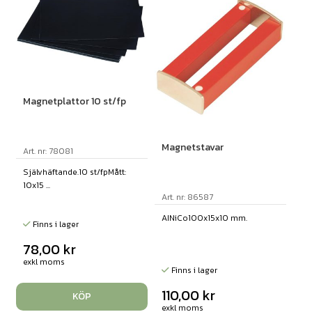
Magnetplattor 10 st/fp
Magnetstavar
Art. nr: 78081
Självhäftande.10 st/fpMått:
10x15 ...
Art. nr: 86587
AINiCo100x15x10 mm.
Finns i lager
78,00
kr
exkl moms
Finns i lager
110,00
kr
KÖP
exkl moms