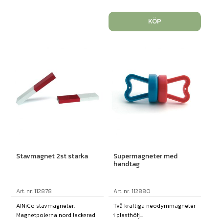
KÖP
Stavmagnet 2st starka
Supermagneter med
handtag
Art. nr: 112878
Art. nr: 112880
AINiCo stavmagneter.
Två kraftiga neodymmagneter
Magnetpolerna nord lackerad
i plasthölj...