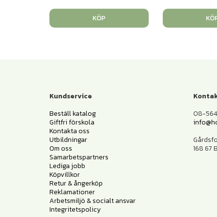
KÖP
KÖ
Kundservice
Kontak
Beställ katalog
08-564 
Giftfri förskola
info@h
Kontakta oss
Utbildningar
Gårdsf
Om oss
168 67
Samarbetspartners
Lediga jobb
Köpvillkor
Retur & ångerköp
Reklamationer
Arbetsmiljö & socialt ansvar
Integritetspolicy