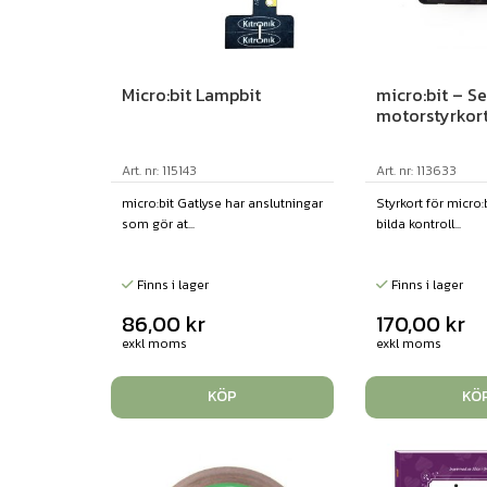
Micro:bit Lampbit
micro:bit – Se
motorstyrkor
Art. nr: 115143
Art. nr: 113633
micro:bit Gatlyse har anslutningar
Styrkort för micro
som gör at...
bilda kontroll...
Finns i lager
Finns i lager
86,00
kr
170,00
kr
exkl moms
exkl moms
KÖP
KÖ