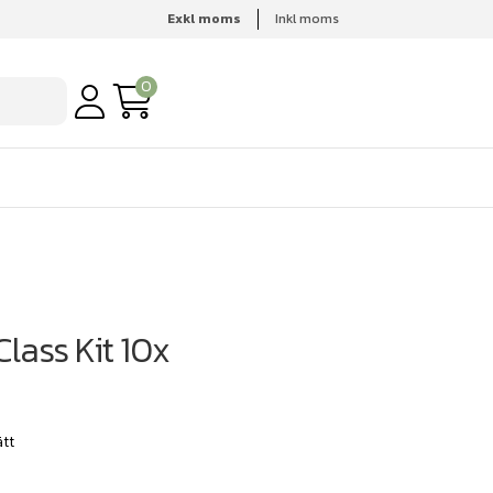
Exkl moms
Inkl moms
0
lass Kit 10x
ätt