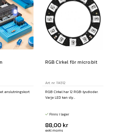
in
RGB Cirkel för micro:bit
Art. nr: 114312
itet anslutningskort
RGB Cirkel har 12 RGB-lysdioder.
Varje LED kan sty...
Finns i lager
88,00
kr
exkl moms