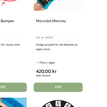
i Bumper
Micro:bit Mini.mu
Art. nr: 114139
a för :move mini
Roligt projekt för att tillverka en
egen musi...
Finns i lager
420,00
kr
exkl moms
KÖP
KÖP