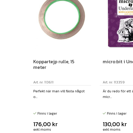
Koppartejp rulle, 15
micro:bit i U
meter
Art. nr: 113611
Art. nr: 113359
Perfekt när man vill fästa något
Är du redo för ett
o...
micr...
Finns i lager
Finns i lager
176,00
kr
130,00
kr
exkl moms
exkl moms