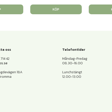
P
KÖP
ta oss
Telefontider
714 42
Måndag-Fredag
os.se
08.30-16.00
ogdevägen 18A
Lunchstängt
 Bromma
12.00-13.00