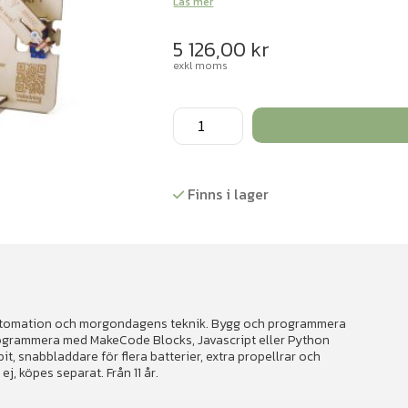
Läs mer
5 126,00
kr
exkl moms
MakeKit
Bubbel:bit
Class
Kit
Finns i lager
10x
mängd
ll automation och morgondagens teknik. Bygg och programmera
rogrammera med MakeCode Blocks, Javascript eller Python
bit, snabbladdare för flera batterier, extra propellrar och
j, köpes separat. Från 11 år.