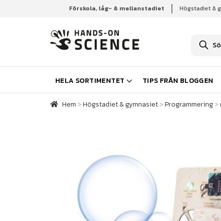
Förskola, låg- & mellanstadiet
Högstadiet & 
Hem
Högstadiet & gymnasiet
Programmering
P
r
o
d
u
k
HELA SORTIMENTET
TIPS FRÅN BLOGGEN
t
s
ö
Hem
>
Högstadiet & gymnasiet
>
Programmering
>
k
n
i
n
g