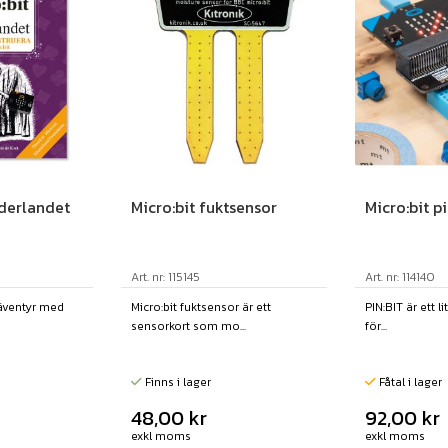
nderlandet
Micro:bit fuktsensor
Micro:bit p
Art. nr: 115145
Art. nr: 114140
 äventyr med
Micro:bit fuktsensor är ett
PIN:BIT är ett l
sensorkort som mo...
för...
Finns i lager
Fåtal i lager
48,00
kr
92,00
kr
exkl moms
exkl moms