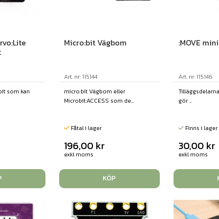
rvo:Lite
Micro:bit Vägbom
:MOVE min
t
Art. nr: 115144
Art. nr: 115146
:bit som kan
micro:bit Vägbom eller
Tilläggsdelarn
Microbit:ACCESS som de...
gör ...
Fåtal i lager
Finns i lager
196,00
kr
30,00
kr
exkl moms
exkl moms
P
KÖP