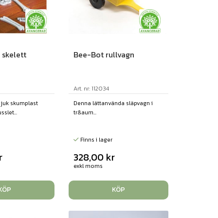
 skelett
Bee-Bot rullvagn
Art. nr: 112034
mjuk skumplast
Denna lättanvända släpvagn i
sslet...
tr&aum...
Finns i lager
r
328,00
kr
exkl moms
KÖP
KÖP