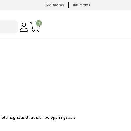
Exkl moms
Inkl moms
0
ed ett magnetiskt rutnät med öppningsbar...