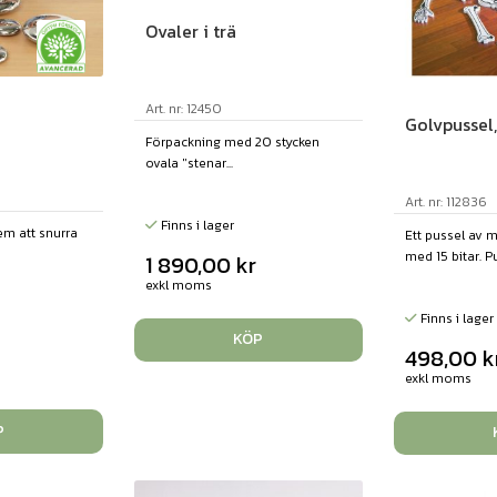
Ovaler i trä
Art. nr: 12450
Golvpussel,
Förpackning med 20 stycken
ovala "stenar...
Art. nr: 112836
Finns i lager
em att snurra
Ett pussel av 
med 15 bitar. Pu
1 890,00
kr
exkl moms
Finns i lager
KÖP
498,00
k
exkl moms
P