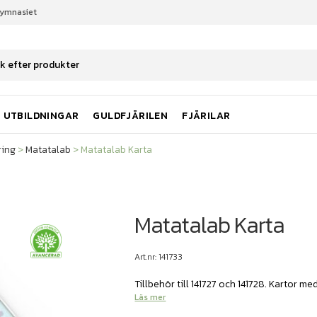
gymnasiet
ring
Matatalab
Matatalab Karta
UTBILDNINGAR
GULDFJÄRILEN
FJÄRILAR
ing
>
Matatalab
>
Matatalab Karta
Matatalab Karta
Art.nr: 141733
Tillbehör till 141727 och 141728. Kartor m
Läs mer