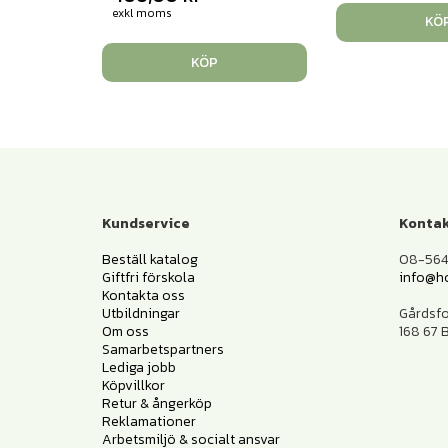
exkl moms
KÖ
KÖP
Kundservice
Kontak
Beställ katalog
08-564 
Giftfri förskola
info@h
Kontakta oss
Utbildningar
Gårdsf
Om oss
168 67
Samarbetspartners
Lediga jobb
Köpvillkor
Retur & ångerköp
Reklamationer
Arbetsmiljö & socialt ansvar