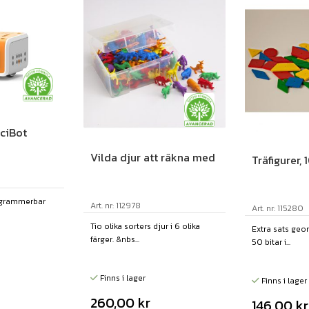
ciBot
Vilda djur att räkna med
Träfigurer, 
ogrammerbar
Art. nr: 112978
Art. nr: 115280
Tio olika sorters djur i 6 olika
Extra sats geom
färger. &nbs...
50 bitar i...
Finns i lager
Finns i lager
260,00
kr
146,00
kr