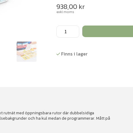
938,00
kr
exkl moms
Matatalab
Karta
mängd
Finns i lager
iskt rutnät med öppningsbara rutor där dubbelsidiga
telsebakgrunder och ha kul medan de programmerar. Mått på