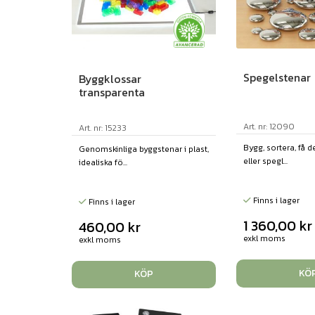
Spegelstenar
Byggklossar
transparenta
Art. nr: 12090
Art. nr: 15233
Bygg, sortera, få d
Genomskinliga byggstenar i plast,
eller spegl...
idealiska fö...
Finns i lager
Finns i lager
1 360,00
kr
460,00
kr
exkl moms
exkl moms
KÖ
KÖP