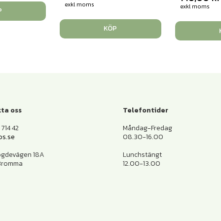
exkl moms
exkl moms
P
KÖP
ta oss
Telefontider
714 42
Måndag-Fredag
os.se
08.30-16.00
ogdevägen 18A
Lunchstängt
 Bromma
12.00-13.00