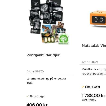
Matatalab Vin
Röntgenbilder djur
Art. nr: 141724
VinciBot är en pr
Art. nr: 58270
robot anpassad f...
Lärarhandledning på engelska.
D&a...
Fåtal i lager
1 788,00
kr
Finns i lager
exkl moms
406,00
kr