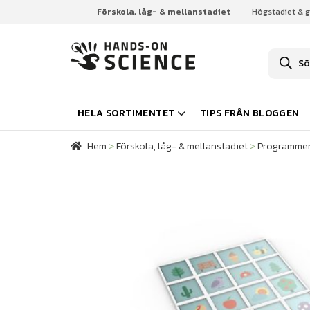
Förskola, låg- & mellanstadiet
Högstadiet & 
Hem
Förskola, låg- & mellanstadiet
Programme
P
r
o
d
u
k
HELA SORTIMENTET
TIPS FRÅN BLOGGEN
t
s
ö
Hem
>
Förskola, låg- & mellanstadiet
>
Programmer
k
n
i
n
g