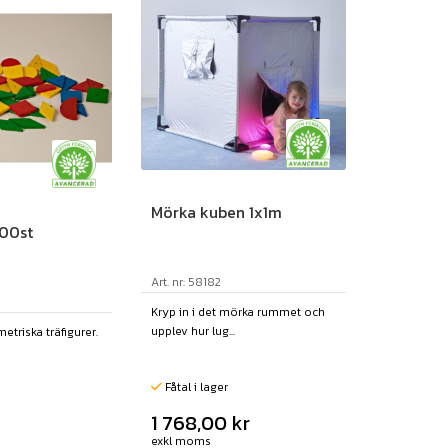
Mörka kuben 1x1m
100st
Art. nr: 58182
Kryp in i det mörka rummet och
upplev hur lug...
etriska träfigurer.
Fåtal i lager
1 768,00
kr
exkl moms