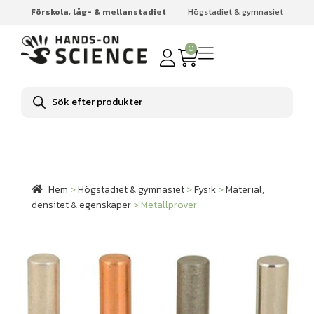
Förskola, låg- & mellanstadiet
Högstadiet & gymnasiet
Hem
Högstadiet & gymnasiet
Fysik
Material, densitet
& egenskaper
Metallprover
0
Produktsökning
Hem
>
Högstadiet & gymnasiet
>
Fysik
>
Material,
densitet & egenskaper
>
Metallprover