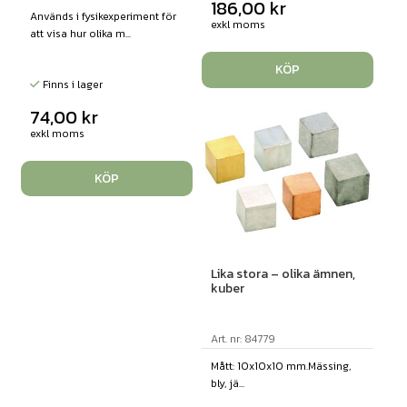
186,00
kr
Används i fysikexperiment för
exkl moms
att visa hur olika m...
KÖP
Finns i lager
74,00
kr
exkl moms
KÖP
Lika stora – olika ämnen,
kuber
Art. nr: 84779
Mått: 10x10x10 mm.Mässing,
bly, jä...