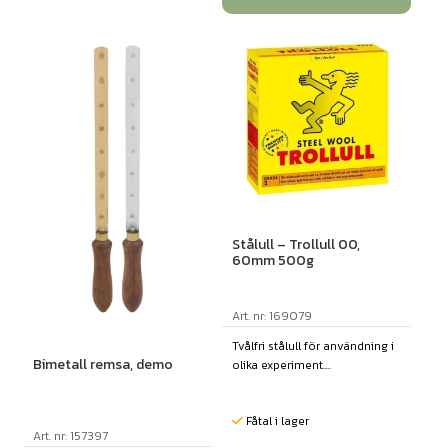
Stålull – Trollull 00,
60mm 500g
Art. nr: 169079
Tvålfri stålull för användning i
Bimetall remsa, demo
olika experiment....
Fåtal i lager
Art. nr: 157397