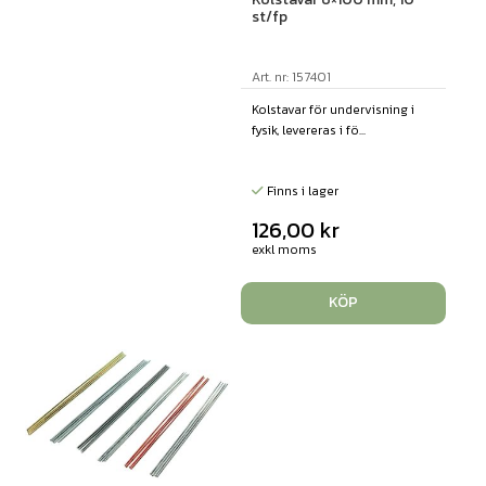
st/fp
Art. nr: 157401
Kolstavar för undervisning i
fysik, levereras i fö...
Finns i lager
126,00
kr
exkl moms
KÖP