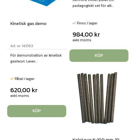
pedagogiskt set för att...
Kinetisk gas demo
Finns i lager
984,00
kr
exkl moms
Art. nr: 143183
KÖP
För demonstration av kinetisk
gasteori. Lever...
Fåtal i lager
620,00
kr
exkl moms
KÖP
Kolstavar 6×100 mm, 10