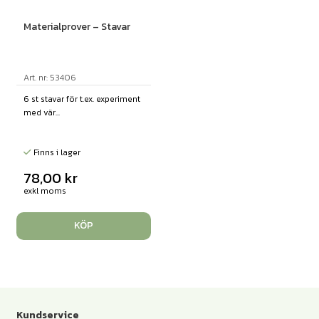
Materialprover – Stavar
Art. nr: 53406
6 st stavar för t.ex. experiment
med vär...
Finns i lager
78,00
kr
exkl moms
KÖP
Kundservice