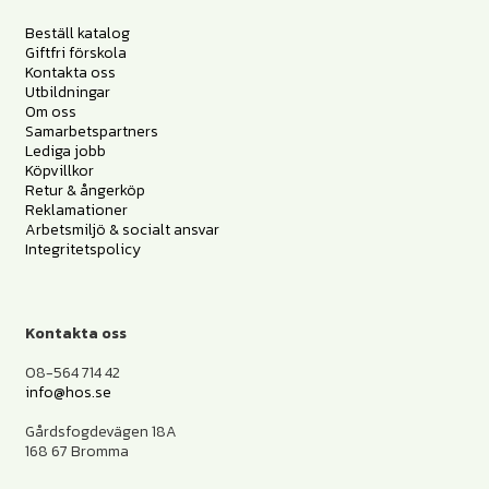
Beställ katalog
Giftfri förskola
Kontakta oss
Utbildningar
Om oss
Samarbetspartners
Lediga jobb
Köpvillkor
Retur & ångerköp
Reklamationer
Arbetsmiljö & socialt ansvar
Integritetspolicy
Kontakta oss
08-564 714 42
info@hos.se
Gårdsfogdevägen 18A
168 67 Bromma