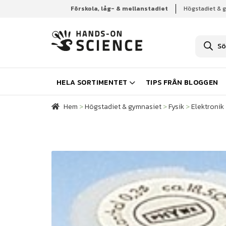
Förskola, låg- & mellanstadiet
Högstadiet & 
Hem
Högstadiet & gymnasiet
Fysik
Elektronik
P
r
o
d
u
k
HELA SORTIMENTET
TIPS FRÅN BLOGGEN
t
s
ö
Hem
>
Högstadiet & gymnasiet
>
Fysik
>
Elektronik
k
n
i
n
g