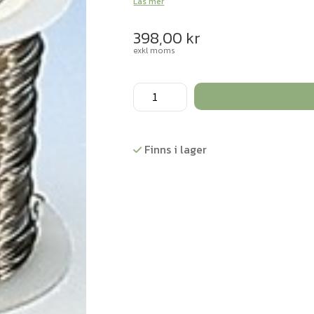
Läs mer
398,00
kr
exkl moms
Motståndstråd
Kanthal
0,3
mm,
Finns i lager
100
m
mängd