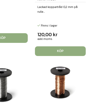
Lackad koppartråd 0,2 mm på
rulle...
Finns i lager
120,00
kr
KÖP
exkl moms
KÖP