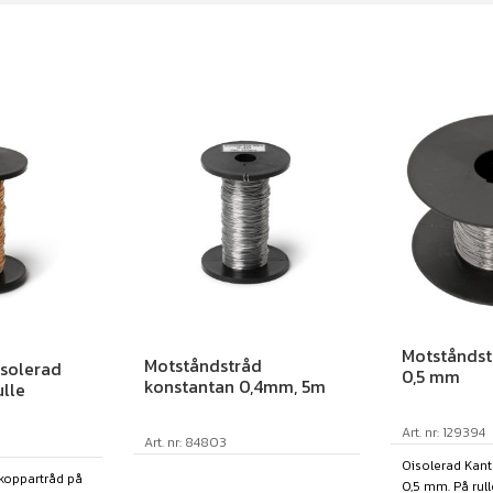
Motståndst
Motståndstråd
isolerad
0,5 mm
konstantan 0,4mm, 5m
lle
Art. nr: 129394
Art. nr: 84803
Oisolerad Kant
koppartråd på
0,5 mm. På rulle