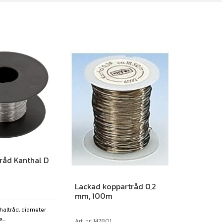
råd Kanthal D
Lackad koppartråd 0,2
mm, 100m
haltråd, diameter
...
Art. nr: 147801