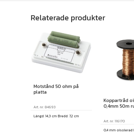
Relaterade produkter
Motstånd 50 ohm på
platta
Koppartråd o
0,4mm 50m ru
Art. nr: 84693
Längd: 14,3 cm Bredd: 7,2 cm
Art. nr: 116170
0,4 mm oisolerad 