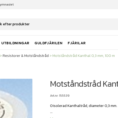
gymnasiet
Resistorer & Motståndstråd
Motståndstråd Kanthal 0,3 mm, 100 m
UTBILDNINGAR
GULDFJÄRILEN
FJÄRILAR
>
Resistorer & Motståndstråd
>
Motståndstråd Kanthal 0,3 mm, 100 m
Motståndstråd Kant
Art.nr: 155539
Oisolerad Kanthaltråd, diameter 0,3 mm. 
...