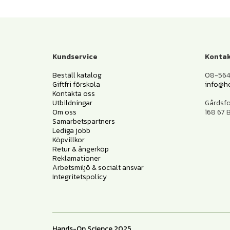
Kundservice
Kontak
Beställ katalog
08-564 
Giftfri förskola
info@h
Kontakta oss
Utbildningar
Gårdsf
Om oss
168 67
Samarbetspartners
Lediga jobb
Köpvillkor
Retur & ångerköp
Reklamationer
Arbetsmiljö & socialt ansvar
Integritetspolicy
Hands-On Science 2025