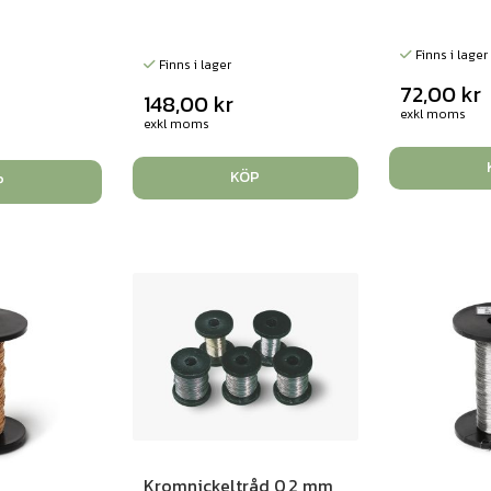
Finns i lager
Finns i lager
72,00
kr
148,00
kr
exkl moms
exkl moms
KÖP
P
Kromnickeltråd 0,2 mm