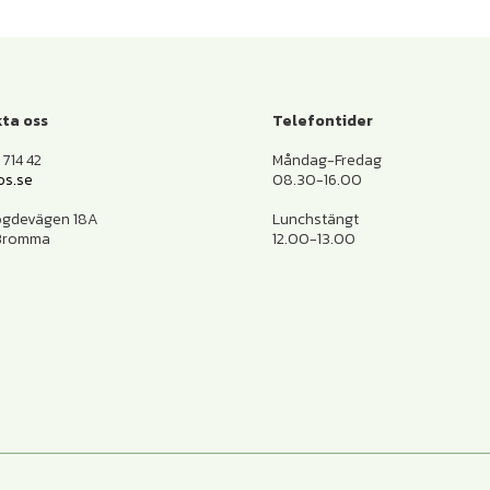
ta oss
Telefontider
714 42
Måndag-Fredag
os.se
08.30-16.00
ogdevägen 18A
Lunchstängt
 Bromma
12.00-13.00