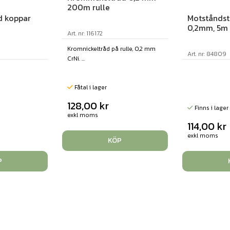
200m rulle
d koppar
Motståndst
0,2mm, 5m
Art. nr: 116172
Kromnickeltråd på rulle, 0,2 mm
Art. nr: 84809
CrNi. ...
Fåtal i lager
128,00
kr
Finns i lager
exkl moms
114,00
kr
exkl moms
KÖP
P