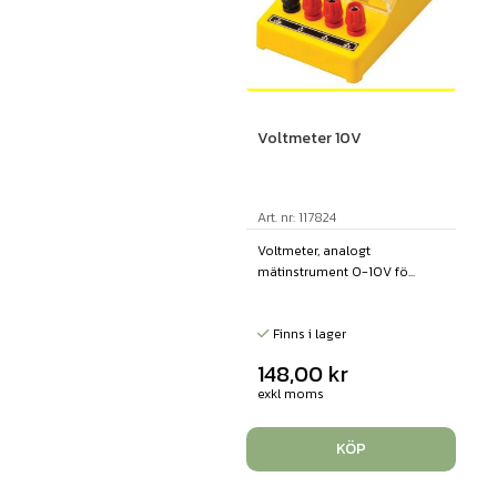
Voltmeter 10V
Art. nr: 117824
Voltmeter, analogt
mätinstrument 0-10V fö...
Finns i lager
148,00
kr
exkl moms
KÖP