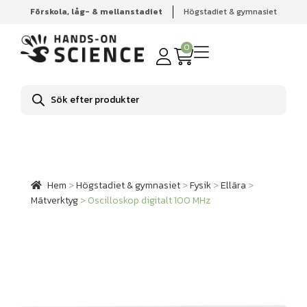
Förskola, låg- & mellanstadiet
Högstadiet & gymnasiet
Hem
Högstadiet & gymnasiet
Fysik
Ellära
Mätverktyg
Oscilloskop digitalt 100 MHz
0
Produktsökning
Hem
>
Högstadiet & gymnasiet
>
Fysik
>
Ellära
>
Mätverktyg
>
Oscilloskop digitalt 100 MHz