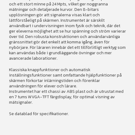
och ett stort minne på 24 Mpts, vilket ger noggranna
mätningar och detaljerade kurvor. Den 8-bitars
upplösningen gör att signalerna visas klart och
lättförståeligt på skärmen. Instrumentet är särskilt
användbart i undervisningen inom fysik och teknik, där det
ger eleverna möjlighet att se hur spänning och ström varierar
över tid. Den robusta konstruktionen och användarvänliga
gränssnittet gör det enkelt att komma igång, även för
nybörjare. För läraren innebär det ett tillförlitligt verktyg som
kan användas både i grundläggande övningar och mer
avancerade laborationer.
Klassiska knappfunktioner och automatisk
inställningsfunktioner samt omfattande hjälpfunktioner på
skärmen förkortar inlärningstiden och förenklar
användningen för elever och lärare.
Instrumentet har ett chassi av ABS plast och är utrustat med
en 7 tums WVGA-TFT färgdisplay, för optimal visning av
mätsignaler.
Se datablad för specifikationer.