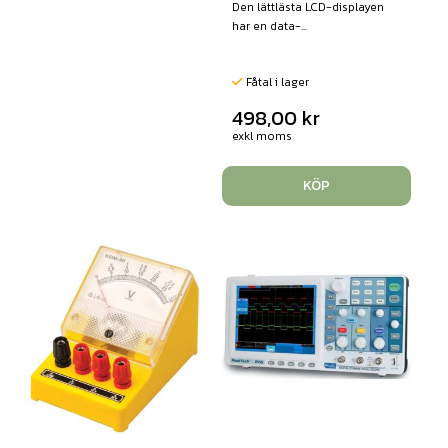
Den lättlästa LCD-displayen
har en data-...
Fåtal i lager
498,00
kr
exkl moms
KÖP