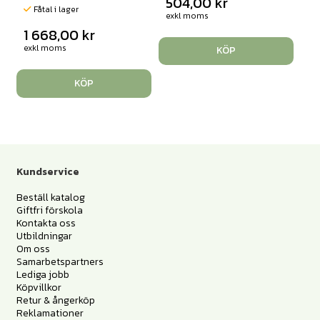
504,00
kr
Fåtal i lager
exkl moms
1 668,00
kr
exkl moms
KÖP
KÖP
Kundservice
Beställ katalog
Giftfri förskola
Kontakta oss
Utbildningar
Om oss
Samarbetspartners
Lediga jobb
Köpvillkor
Retur & ångerköp
Reklamationer