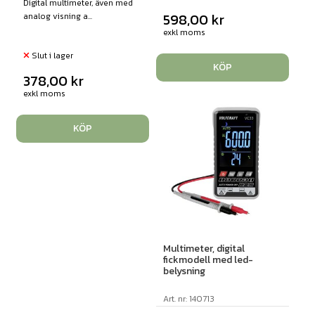
Digital multimeter, även med
598,00
kr
analog visning a...
exkl moms
Slut i lager
KÖP
378,00
kr
exkl moms
KÖP
Multimeter, digital
fickmodell med led-
belysning
Art. nr: 140713