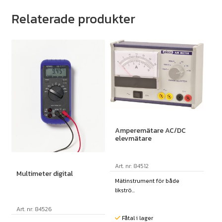
Relaterade produkter
Amperemätare AC/DC
elevmätare
Art. nr: 84512
Multimeter digital
Mätinstrument för både
likströ...
Art. nr: 84526
Fåtal i lager