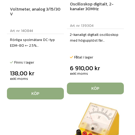
Oscilloskop digitalt, 2-
kanaler 30MHz
Voltmeter, analog 3/15/30
V
Art. nr: 139304
Art. nr: 140844
2-kanaligt digitalt oscilloskop
Rörliga spolmätare DC-typ
med högupplöst fär...
EDM-80 +- 2.5%...
Fåtal i lager
Finns i lager
6 910,00
kr
138,00
kr
exkl moms
exkl moms
KÖP
KÖP