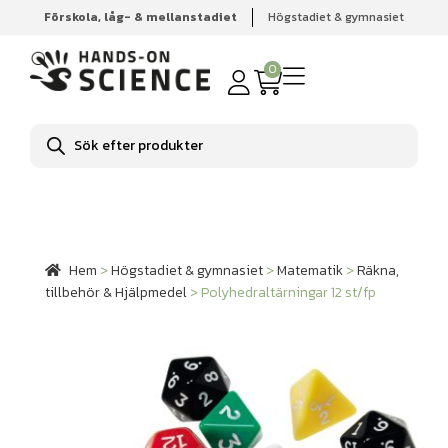
Förskola, låg- & mellanstadiet
Högstadiet & gymnasiet
Hem
Högstadiet & gymnasiet
Matematik
Räkna,
tillbehör & Hjälpmedel
Polyhedraltärningar 12 st/fp
0
Produktsökning
Hem
>
Högstadiet & gymnasiet
>
Matematik
>
Räkna,
tillbehör & Hjälpmedel
>
Polyhedraltärningar 12 st/fp