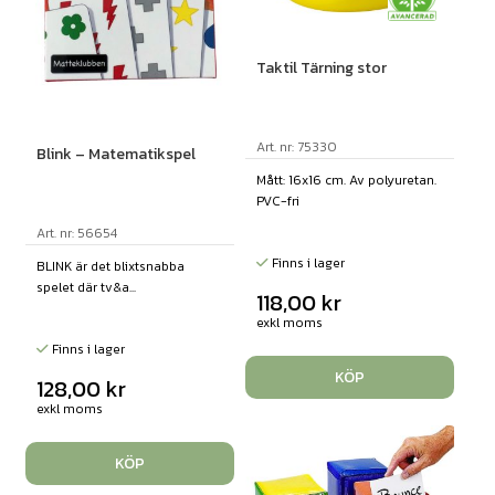
Taktil Tärning stor
Art. nr: 75330
Blink – Matematikspel
Mått: 16x16 cm. Av polyuretan.
PVC-fri
Art. nr: 56654
Finns i lager
BLINK är det blixtsnabba
spelet där tv&a...
118,00
kr
exkl moms
Finns i lager
KÖP
128,00
kr
exkl moms
KÖP