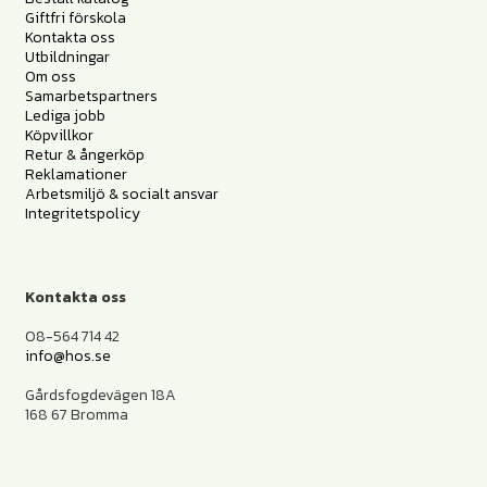
Giftfri förskola
Kontakta oss
Utbildningar
Om oss
Samarbetspartners
Lediga jobb
Köpvillkor
Retur & ångerköp
Reklamationer
Arbetsmiljö & socialt ansvar
Integritetspolicy
Kontakta oss
08-564 714 42
info@hos.se
Gårdsfogdevägen 18A
168 67 Bromma