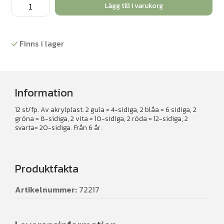
Polyhedraltärningar
Lägg till i varukorg
12
st/fp
mängd
Finns i lager
Information
12 st/fp. Av akrylplast. 2 gula = 4-sidiga, 2 blåa = 6 sidiga, 2
gröna = 8-sidiga, 2 vita = 10-sidiga, 2 röda = 12-sidiga, 2
svarta= 20-sidiga. Från 6 år.
Produktfakta
Artikelnummer:
72217