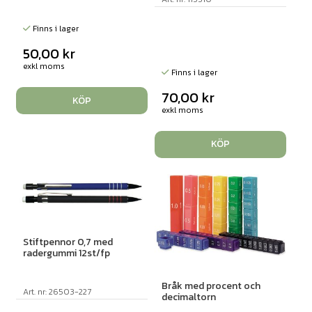
Finns i lager
50,00
kr
exkl moms
Finns i lager
70,00
kr
KÖP
exkl moms
KÖP
Stiftpennor 0,7 med
radergummi 12st/fp
Bråk med procent och
Art. nr: 26503-227
decimaltorn