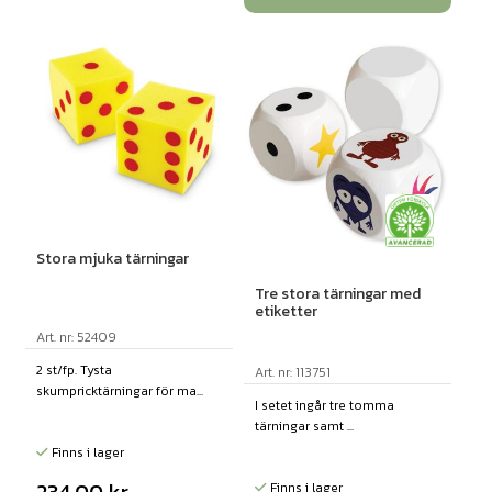
Stora mjuka tärningar
Tre stora tärningar med
etiketter
Art. nr: 52409
2 st/fp. Tysta
Art. nr: 113751
skumpricktärningar för ma...
I setet ingår tre tomma
tärningar samt ...
Finns i lager
234,00
kr
Finns i lager