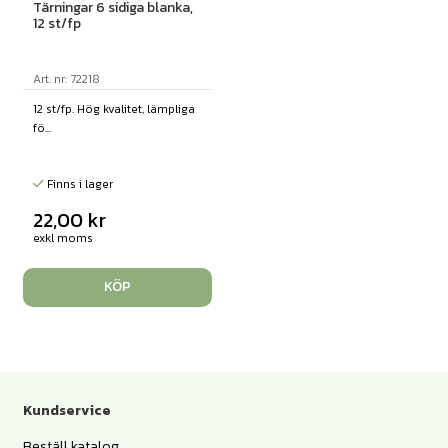
Tärningar 6 sidiga blanka,
12 st/fp
Art. nr: 72218
12 st/fp. Hög kvalitet, lämpliga
fö...
Finns i lager
22,00
kr
exkl moms
KÖP
Kundservice
Beställ katalog