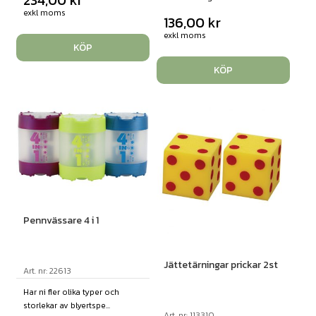
exkl moms
136,00
kr
exkl moms
KÖP
KÖP
Pennvässare 4 i 1
Jättetärningar prickar 2st
Art. nr: 22613
Har ni fler olika typer och
storlekar av blyertspe...
Art. nr: 113310