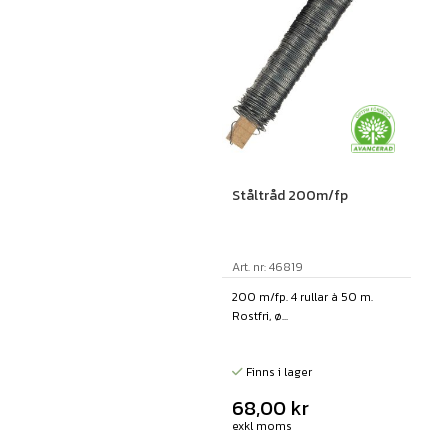
Ståltråd 200m/fp
Art. nr: 46819
200 m/fp. 4 rullar à 50 m.
Rostfri, ø...
Finns i lager
68,00
kr
exkl moms