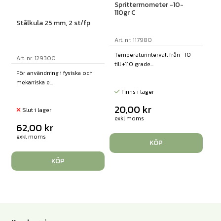
Sprittermometer -10-
110gr C
Stålkula 25 mm, 2 st/fp
Art. nr: 117980
Temperaturintervall från -10
Art. nr: 129300
till +110 grade...
För användning i fysiska och
mekaniska e...
Finns i lager
20,00
kr
Slut i lager
exkl moms
62,00
kr
exkl moms
KÖP
KÖP