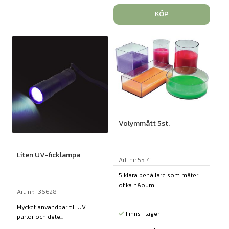
KÖP
Volymmått 5st.
Liten UV-ficklampa
Art. nr: 55141
5 klara behållare som mäter
olika h&oum...
Art. nr: 136628
Mycket användbar till UV
Finns i lager
pärlor och dete...