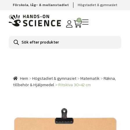
Förskola, låg- & mellanstadiet
Högstadiet & gymnasiet
Hem
Högstadiet & gymnasiet
Matematik
Räkna,
tillbehör & Hjälpmedel
Ritskiva 30×42 cm
0
Produktsökning
Hem
>
Högstadiet & gymnasiet
>
Matematik
>
Räkna,
tillbehör & Hjälpmedel
>
Ritskiva 30×42 cm