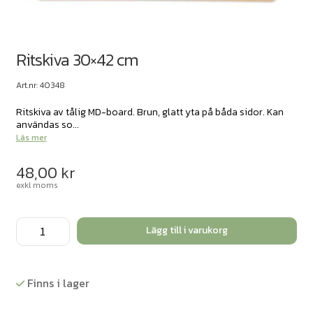
Ritskiva 30×42 cm
Art.nr: 40348
Ritskiva av tålig MD-board. Brun, glatt yta på båda sidor. Kan
användas so...
Läs mer
48,00
kr
exkl moms
Ritskiva
Lägg till i varukorg
30x42
cm
mängd
Finns i lager