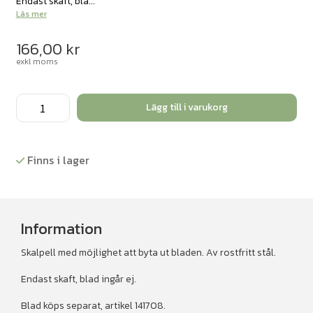
Endast skaft, bla...
Läs mer
166,00
kr
exkl moms
Skalpellskaft
Lägg till i varukorg
nr4
10
st/fp
Finns i lager
mängd
Information
Skalpell med möjlighet att byta ut bladen. Av rostfritt stål.
Endast skaft, blad ingår ej.
Blad köps separat, artikel 141708.