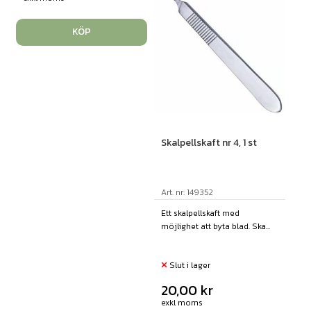
KÖP
Skalpellskaft nr 4, 1 st
Art. nr: 149352
Ett skalpellskaft med
möjlighet att byta blad. Ska...
Slut i lager
20,00
kr
exkl moms