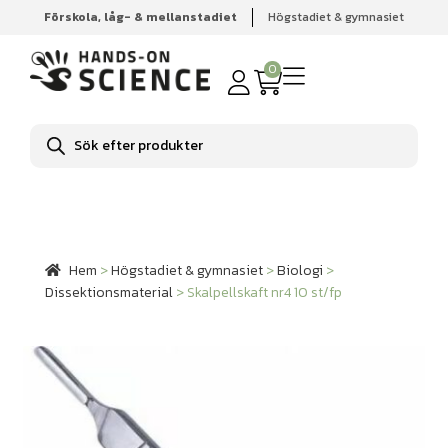
Förskola, låg- & mellanstadiet
Högstadiet & gymnasiet
Hem
Högstadiet & gymnasiet
Biologi
Dissektionsmaterial
Skalpellskaft nr4 10 st/fp
0
Produktsökning
Hem
>
Högstadiet & gymnasiet
>
Biologi
>
Dissektionsmaterial
>
Skalpellskaft nr4 10 st/fp