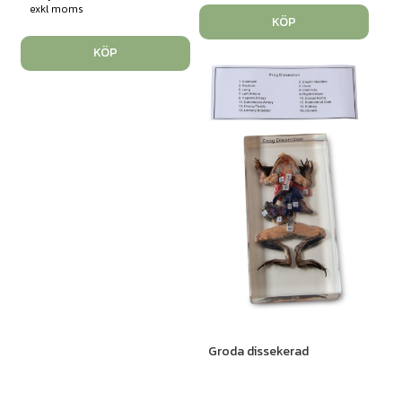
exkl moms
KÖP
KÖP
Groda dissekerad