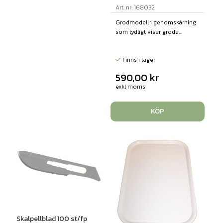
Art. nr: 168032
Grodmodell i genomskärning
som tydligt visar groda...
Finns i lager
590,00
kr
exkl moms
KÖP
Skalpellblad 100 st/fp