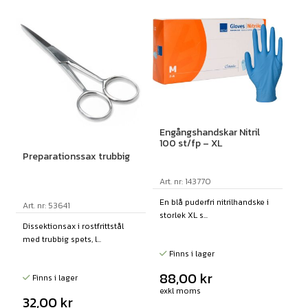
Engångshandskar Nitril
100 st/fp – XL
Preparationssax trubbig
Art. nr: 143770
En blå puderfri nitrilhandske i
Art. nr: 53641
storlek XL s...
Dissektionsax i rostfrittstål
med trubbig spets, l...
Finns i lager
88,00
kr
Finns i lager
exkl moms
32,00
kr