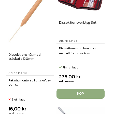
Dissektionsverktyg Set
Art. nr: 53485
Dissektionssetet levereras
med ett fodral av konst...
Dissektionsnål med
träskaft 120mm
Finns i lager
Art. nr: 143148
276,00
kr
Rak nål monterad i ett skaft av
exkl moms
lövtr&a...
KÖP
Slut i lager
16,00
kr
exkl moms