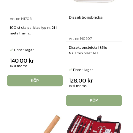
Dissektionsbricka
Art. nr: 141708
100 st skalpellblad typ nr. 21 i
metall av h...
Art. nr: 140707
Dissektionsbricka i tålig
Finns i lager
Melamin plast, l&a...
140,00
kr
exkl moms
Finns i lager
128,00
kr
KÖP
exkl moms
KÖP