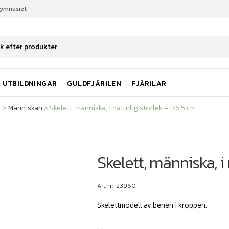
gymnasiet
r
Människan
Skelett, människa, i naturlig storlek – 176,5 cm
UTBILDNINGAR
GULDFJÄRILEN
FJÄRILAR
r
>
Människan
>
Skelett, människa, i naturlig storlek – 176,5 cm
Skelett, människa, i
Art.nr: 123960
Skelettmodell av benen i kroppen.