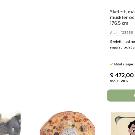
Skelett, m
muskler oc
176,5 cm
Art. nr: 123959
Skelett med mus
ryggrad och lig
Fåtal i lager
9 472,0
exkl moms