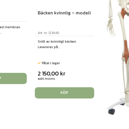
Bäcken kvinnlig – modell
med membran.
.
Art. nr: 123645
Snitt av kvinnligt bäcken.
Levereras på...
Fåtal i lager
2 150,00
kr
P
exkl moms
KÖP