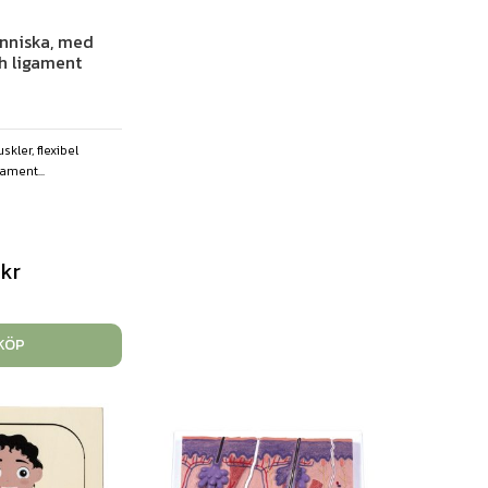
änniska, med
h ligament
kler, flexibel
ament...
0
kr
KÖP