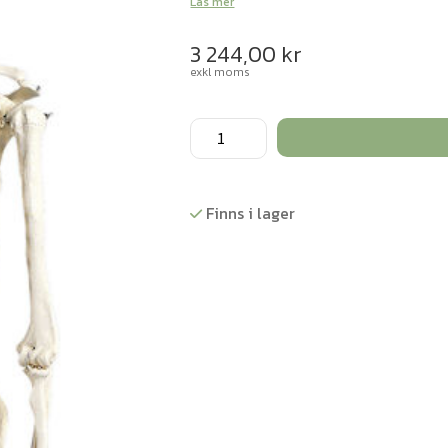
Läs mer
3 244,00
kr
exkl moms
Skelett,
människa,
i
naturlig
Finns i lager
storlek
-
176,5
cm
mängd