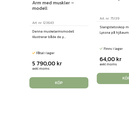
Arm med muskler –
modell
Art. nr: 75139
Art. nr: 123643
Slangstetoskop 
Denna muskelarmsmodell
Lyssna på hj&aum..
illustrerar både de y...
Finns i lager
Fåtal i lager
64,00
kr
5 790,00
kr
exkl moms
exkl moms
KÖ
KÖP