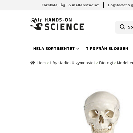
Förskola, låg- & mellanstadiet
Högstadiet & 
Hem
Högstadiet & gymnasiet
Biologi
Modelle
P
r
o
d
u
k
HELA SORTIMENTET
TIPS FRÅN BLOGGEN
t
s
ö
Hem
>
Högstadiet & gymnasiet
>
Biologi
>
Modelle
k
n
i
n
g