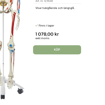
Art. nr: 123644
Visar tvärgående och längsgå...
Finns i lager
1 078,00
kr
exkl moms
KÖP