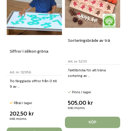
Sorteringsbräde av trä
Siffror i silikon gröna
Art. nr: 52131
Taktilbricka för att träna
Art. nr: 112956
sortering av ...
Tio färgglada siffror från 0 till
9 av ...
Finns i lager
505,00
kr
Fåtal i lager
inkl moms
202,50
kr
inkl moms
KÖP