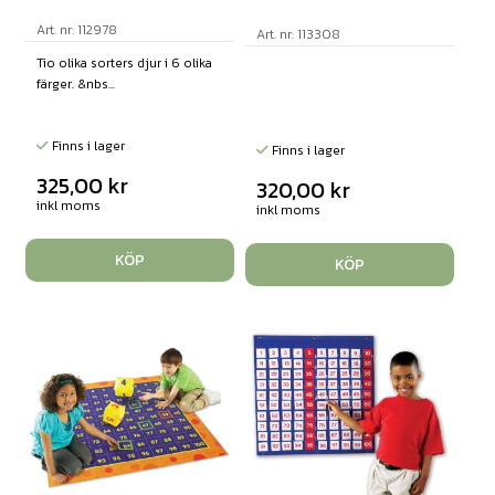
Art. nr: 112978
Art. nr: 113308
Tio olika sorters djur i 6 olika
färger. &nbs...
Finns i lager
Finns i lager
325,00
kr
320,00
kr
inkl moms
inkl moms
KÖP
KÖP