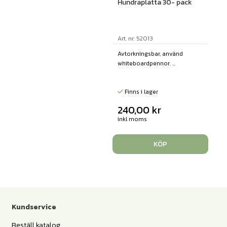
Hundraplatta 30- pack
Art. nr: 52013
Avtorkningsbar, använd
whiteboardpennor. ...
Finns i lager
240,00
kr
inkl moms
KÖP
Kundservice
Beställ katalog