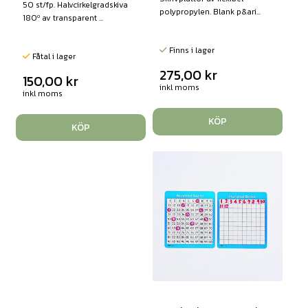
50 st/fp. Halvcirkelgradskiva
polypropylen. Blank p&ari...
180º av transparent ...
Finns i lager
Fåtal i lager
275,00
kr
150,00
kr
inkl moms
inkl moms
KÖP
KÖP