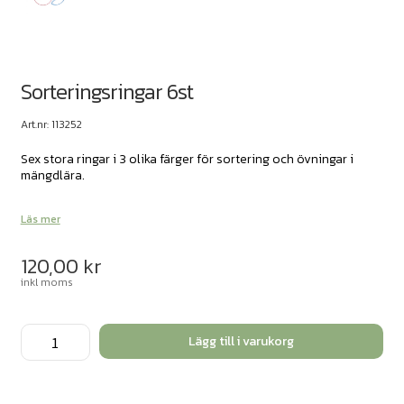
Sorteringsringar 6st
Art.nr: 113252
Sex stora ringar i 3 olika färger för sortering och övningar i
mängdlära.
Läs mer
120,00
kr
inkl moms
Sorteringsringar
Lägg till i varukorg
6st
mängd