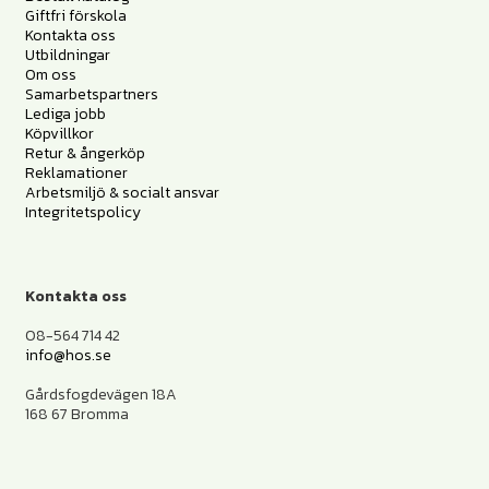
Giftfri förskola
Kontakta oss
Utbildningar
Om oss
Samarbetspartners
Lediga jobb
Köpvillkor
Retur & ångerköp
Reklamationer
Arbetsmiljö & socialt ansvar
Integritetspolicy
Kontakta oss
08-564 714 42
info@hos.se
Gårdsfogdevägen 18A
168 67 Bromma