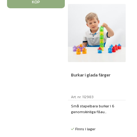
KÖP
Burkar i glada färger
Art. nr: 112983
Små stapelbara burkar i 6
genomskinliga f&au...
Finns i lager