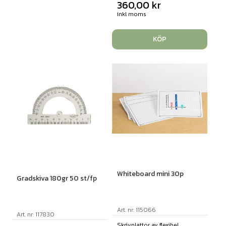
360,00
kr
inkl moms
KÖP
Whiteboard mini 30p
Gradskiva 180gr 50 st/fp
Art. nr: 115066
Art. nr: 117830
Skrivplattor av flexibel