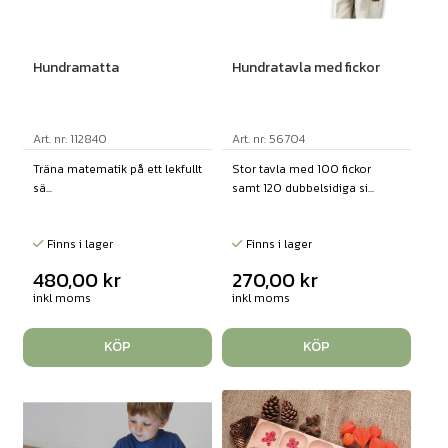
Hundramatta
Hundratavla med fickor
Art. nr: 112840
Art. nr: 56704
Träna matematik på ett lekfullt
Stor tavla med 100 fickor
sä...
samt 120 dubbelsidiga si...
Finns i lager
Finns i lager
480,00
kr
270,00
kr
inkl moms
inkl moms
KÖP
KÖP