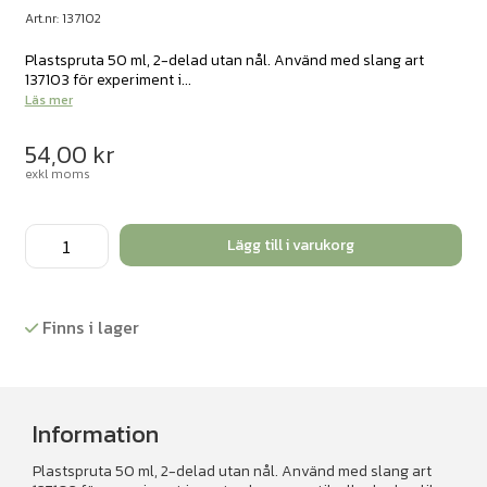
Art.nr: 137102
Plastspruta 50 ml, 2-delad utan nål. Använd med slang art
137103 för experiment i...
Läs mer
54,00
kr
exkl moms
Spruta
Lägg till i varukorg
50
ml.
10st.
Finns i lager
mängd
Information
Plastspruta 50 ml, 2-delad utan nål. Använd med slang art