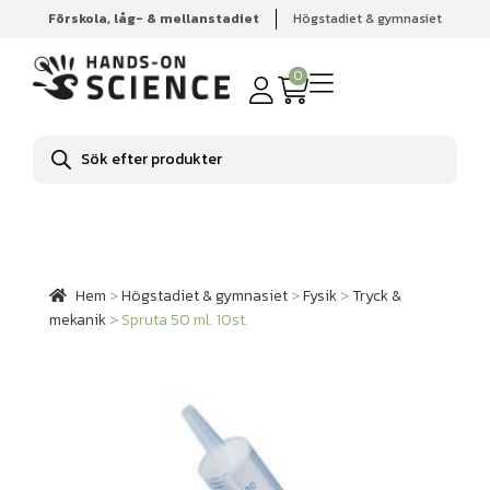
Förskola, låg- & mellanstadiet
Högstadiet & gymnasiet
Hem
Högstadiet & gymnasiet
Fysik
Tryck & mekanik
Spruta 50 ml. 10st.
0
Produktsökning
Hem
>
Högstadiet & gymnasiet
>
Fysik
>
Tryck &
mekanik
>
Spruta 50 ml. 10st.