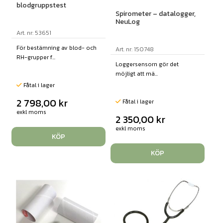
blodgruppstest
Spirometer – datalogger,
NeuLog
Art. nr: 53651
För bestämning av blod- och
Art. nr: 150748
RH-grupper f...
Loggersensorn gör det
möjligt att mä...
Fåtal i lager
2 798,00
kr
Fåtal i lager
exkl moms
2 350,00
kr
exkl moms
KÖP
KÖP