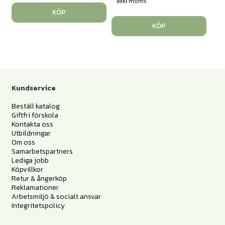
exkl moms
KÖP
KÖP
Kundservice
Beställ katalog
Giftfri förskola
Kontakta oss
Utbildningar
Om oss
Samarbetspartners
Lediga jobb
Köpvillkor
Retur & ångerköp
Reklamationer
Arbetsmiljö & socialt ansvar
Integritetspolicy