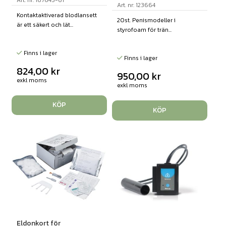
Art. nr: 123664
Kontaktaktiverad blodlansett
20st. Penismodeller i
är ett säkert och lät...
styrofoam för trän...
Finns i lager
Finns i lager
824,00
kr
950,00
kr
exkl moms
exkl moms
KÖP
KÖP
Eldonkort för