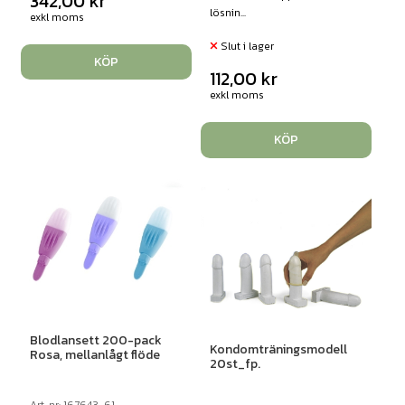
342,00
kr
lösnin...
exkl moms
Slut i lager
KÖP
112,00
kr
exkl moms
KÖP
Blodlansett 200-pack
Kondomträningsmodell
Rosa, mellanlågt flöde
20st_fp.
Art. nr: 167643-61