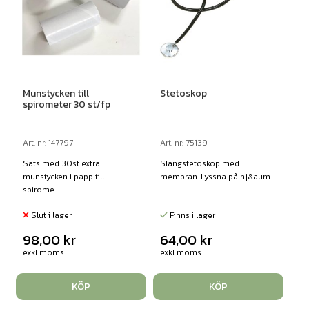
Munstycken till
Stetoskop
spirometer 30 st/fp
Art. nr: 147797
Art. nr: 75139
Sats med 30st extra
Slangstetoskop med
munstycken i papp till
membran. Lyssna på hj&aum...
spirome...
Slut i lager
Finns i lager
98,00
kr
64,00
kr
exkl moms
exkl moms
KÖP
KÖP