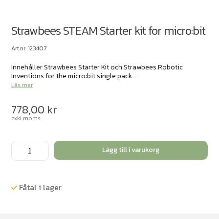
Strawbees STEAM Starter kit for micro:bit
Art.nr: 123407
Innehåller Strawbees Starter Kit och Strawbees Robotic
Inventions for the micro:bit single pack. ...
Läs mer
778,00
kr
exkl moms
Strawbees
Lägg till i varukorg
STEAM
Starter
kit
Fåtal i lager
for
micro:bit