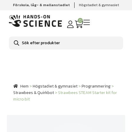
Förskola, låg- & mellanstadiet
Högstadiet & gymnasiet
Hem
Högstadiet & gymnasiet
Programmering
Strawbees & Quirkbot
Strawbees STEAM Starter kit for
0
micro:bit
Produktsökning
Hem
>
Högstadiet & gymnasiet
>
Programmering
>
Strawbees & Quirkbot
>
Strawbees STEAM Starter kit for
micro:bit