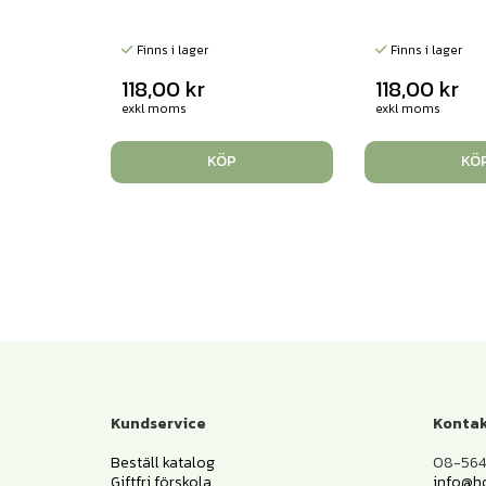
Finns i lager
Finns i lager
118,00
kr
118,00
kr
exkl moms
exkl moms
KÖP
KÖ
Kundservice
Kontak
Beställ katalog
08-564 
Giftfri förskola
info@h