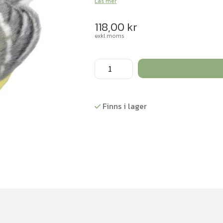
Läs mer
118,00
kr
exkl moms
Talgoxe
mängd
Finns i lager