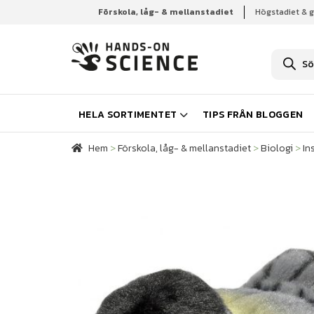
Förskola, låg- & mellanstadiet
Högstadiet & 
Hem
Förskola, låg- & mellanstadiet
Biologi
In
P
r
o
d
u
k
HELA SORTIMENTET
TIPS FRÅN BLOGGEN
t
s
ö
Hem
>
Förskola, låg- & mellanstadiet
>
Biologi
>
In
k
n
i
n
g