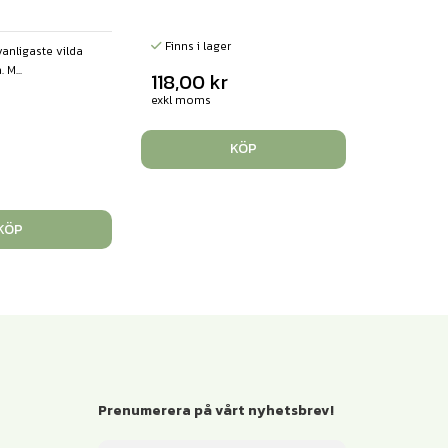
Finns i lager
vanligaste vilda
 M...
118,00
kr
exkl moms
KÖP
r
KÖP
Prenumerera på vårt nyhetsbrev!