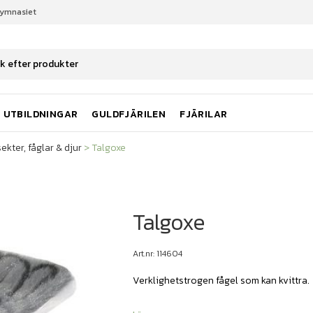
gymnasiet
sekter, fåglar & djur
Talgoxe
UTBILDNINGAR
GULDFJÄRILEN
FJÄRILAR
sekter, fåglar & djur
>
Talgoxe
Talgoxe
Art.nr: 114604
Verklighetstrogen fågel som kan kvittra.