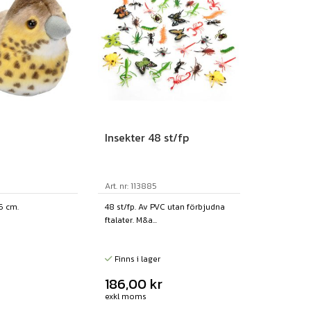
Insekter 48 st/fp
Art. nr: 113885
6 cm.
48 st/fp. Av PVC utan förbjudna
ftalater. M&a...
Finns i lager
186,00
kr
exkl moms