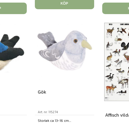
KÖP
P
Gök
Art. nr: 115274
Affisch vild
Storlek ca 13-16 cm....