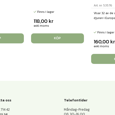
Art. nr: 53576
Finns i lager
Visar 32 av de 
djuren i Europa.
118,00
kr
exkl moms
Finns i lager
P
KÖP
160,00
k
exkl moms
ta oss
Telefontider
714 42
Måndag-Fredag
os.se
08.30-16.00