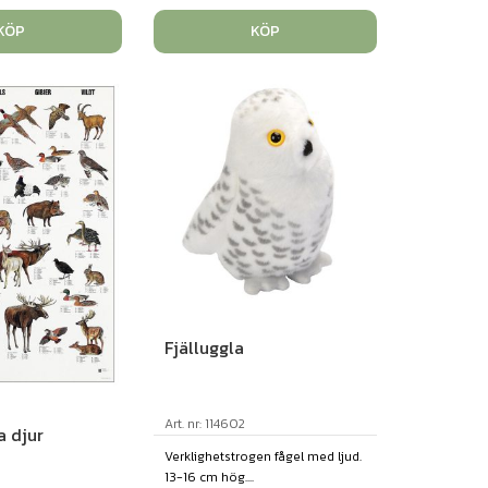
KÖP
KÖP
Fjälluggla
Art. nr: 114602
a djur
Verklighetstrogen fågel med ljud.
13-16 cm hög....