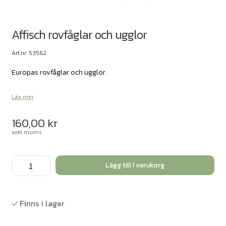
Affisch rovfåglar och ugglor
Art.nr: 53562
Europas rovfåglar och ugglor.
Läs mer
160,00
kr
exkl moms
Affisch
Lägg till i varukorg
rovfåglar
och
ugglor
Finns i lager
mängd