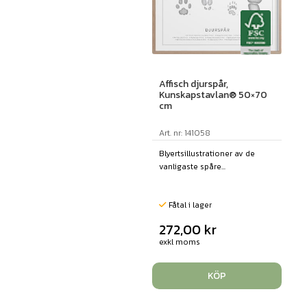
Affisch djurspår,
Kunskapstavlan® 50×70
cm
Art. nr: 141058
Blyertsillustrationer av de
vanligaste spåre...
Fåtal i lager
272,00
kr
exkl moms
KÖP