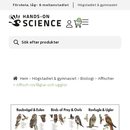
Förskola, låg- & mellanstadiet
Högstadiet & gymnasiet
Hem
Högstadiet & gymnasiet
Biologi
Affischer
Affisch rovfåglar och ugglor
0
Produktsökning
Hem
>
Högstadiet & gymnasiet
>
Biologi
>
Affischer
>
Affisch rovfåglar och ugglor