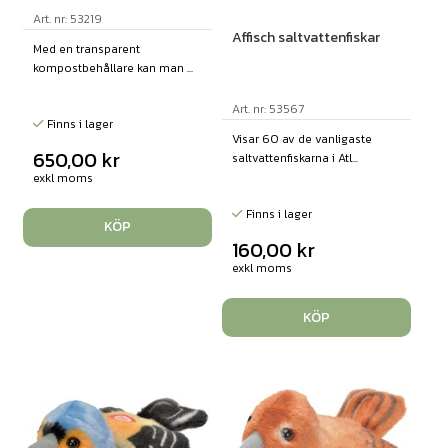
Art. nr: 53219
Affisch saltvattenfiskar
Med en transparent
kompostbehållare kan man ...
Art. nr: 53567
Finns i lager
Visar 60 av de vanligaste
650,00
kr
saltvattenfiskarna i Atl...
exkl moms
Finns i lager
KÖP
160,00
kr
exkl moms
KÖP