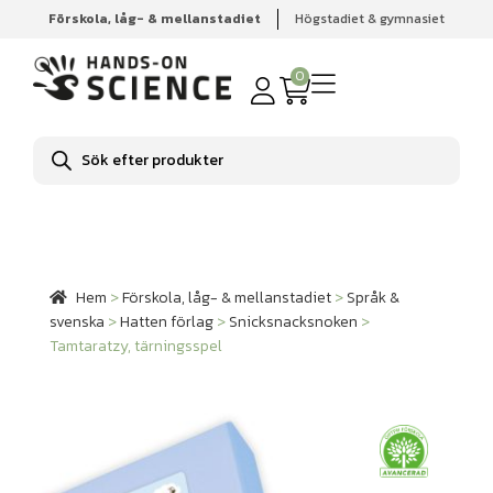
Förskola, låg- & mellanstadiet
Högstadiet & gymnasiet
Hem
Förskola, låg- & mellanstadiet
Språk & svenska
Hatten förlag
Snicksnacksnoken
Tamtaratzy, tärningsspel
0
Produktsökning
Hem
>
Förskola, låg- & mellanstadiet
>
Språk &
svenska
>
Hatten förlag
>
Snicksnacksnoken
>
Tamtaratzy, tärningsspel