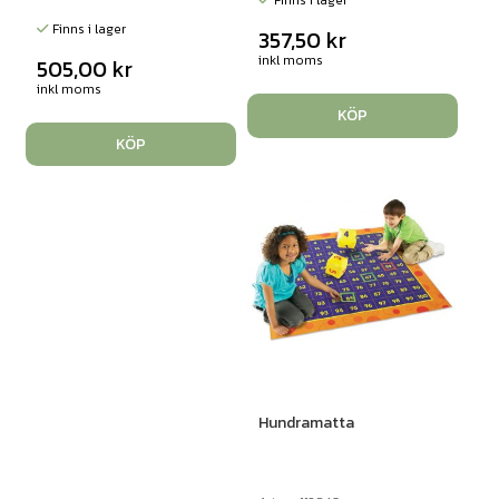
Finns i lager
Finns i lager
357,50
kr
inkl moms
505,00
kr
inkl moms
KÖP
KÖP
Hundramatta