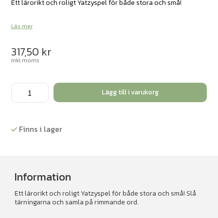
Ett lärorikt och roligt Yatzyspel för både stora och små!
Läs mer
317,50
kr
inkl moms
Tamtaratzy,
Lägg till i varukorg
tärningsspel
mängd
Finns i lager
Information
Ett lärorikt och roligt Yatzyspel för både stora och små! Slå
tärningarna och samla på rimmande ord.