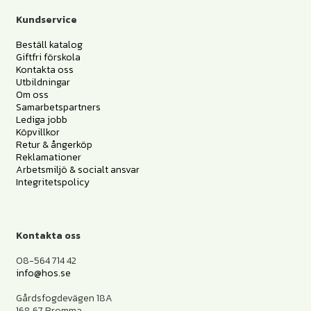
Kundservice
Beställ katalog
Giftfri förskola
Kontakta oss
Utbildningar
Om oss
Samarbetspartners
Lediga jobb
Köpvillkor
Retur & ångerköp
Reklamationer
Arbetsmiljö & socialt ansvar
Integritetspolicy
Kontakta oss
08-564 714 42
info@hos.se
Gårdsfogdevägen 18A
168 67 Bromma