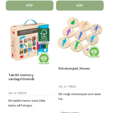
KÖP
KÖP
Rörelsespel, Moves
Taktilt memory
vardagsföremål
Art. nr: 71826
Art. nr: 58229
Ett roligt rörelsespel som även
trä...
Ett taktilt memo med olika
textur på fotogra...