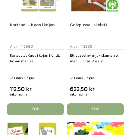
Kortspel – Kaos i kojan
Golvpussel, skelett
Art. nr: 113680
Art. nr: 112836
Kortspelet Kaos i kojan hör till
Ett pussel av mjuk skumplast
boken med sa...
med 15 bitar. Pusslet...
Finns i lager
Finns i lager
112,50
kr
622,50
kr
inkl moms
inkl moms
KÖP
KÖP