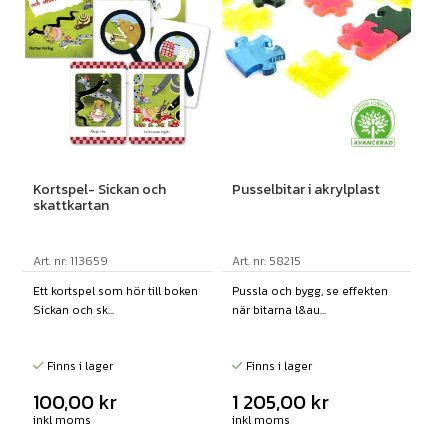
Kortspel- Sickan och
Pusselbitar i akrylplast
skattkartan
Art. nr: 113659
Art. nr: 58215
Ett kortspel som hör till boken
Pussla och bygg, se effekten
Sickan och sk...
när bitarna l&au...
Finns i lager
Finns i lager
100,00
kr
1 205,00
kr
inkl moms
inkl moms