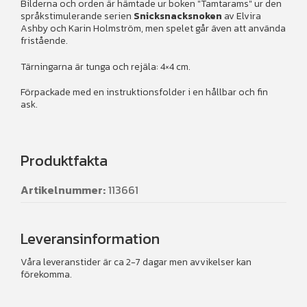
Bilderna och orden är hämtade ur boken "Tamtarams" ur den
språkstimulerande serien
Snicksnacksnoken
av Elvira
Ashby och Karin Holmström, men spelet går även att använda
fristående.
Tärningarna är tunga och rejäla: 4×4 cm.
Förpackade med en instruktionsfolder i en hållbar och fin
ask.
Produktfakta
Artikelnummer:
113661
Leveransinformation
Våra leveranstider är ca 2-7 dagar men avvikelser kan
förekomma.