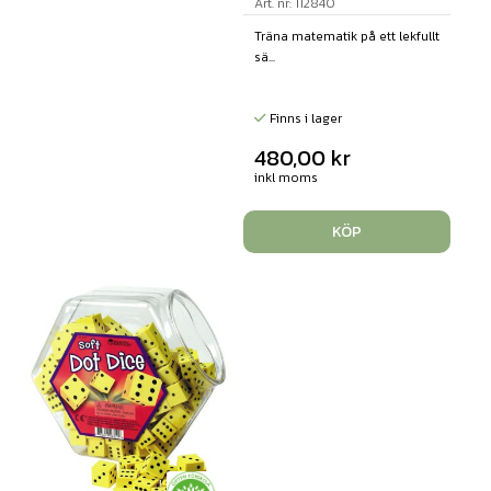
Art. nr: 112840
Träna matematik på ett lekfullt
sä...
Finns i lager
480,00
kr
inkl moms
KÖP