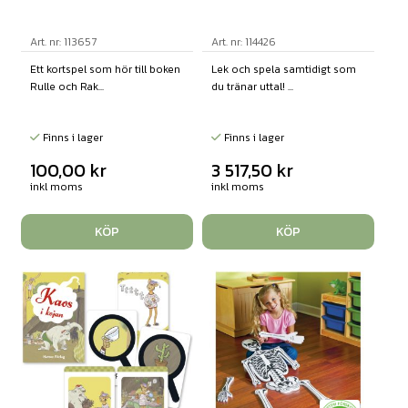
Art. nr: 113657
Art. nr: 114426
Ett kortspel som hör till boken
Lek och spela samtidigt som
Rulle och Rak...
du tränar uttal! ...
Finns i lager
Finns i lager
100,00
kr
3 517,50
kr
inkl moms
inkl moms
KÖP
KÖP