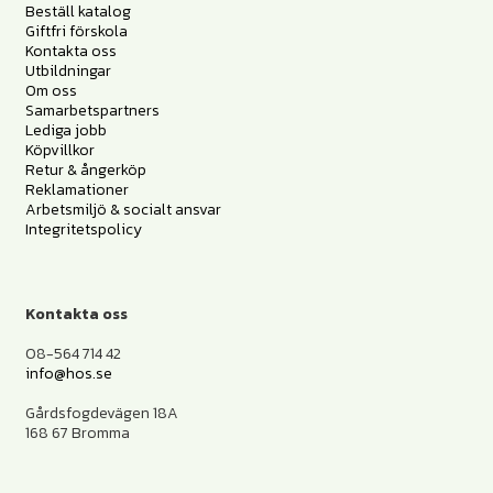
Beställ katalog
Giftfri förskola
Kontakta oss
Utbildningar
Om oss
Samarbetspartners
Lediga jobb
Köpvillkor
Retur & ångerköp
Reklamationer
Arbetsmiljö & socialt ansvar
Integritetspolicy
Kontakta oss
08-564 714 42
info@hos.se
Gårdsfogdevägen 18A
168 67 Bromma