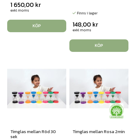
1 650,00
kr
exkl moms
Finns i lager
148,00
kr
KÖP
exkl moms
KÖP
Timglas mellan Röd 30
Timglas mellan Rosa 2min
sek