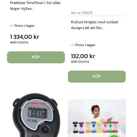
Praktiska TimeTimer i 3st olika
färger. Hj&au...
Art. nr: 55105
Robust timglas med rundad
Finns i lager
design.Lätt att f&o...
1 334,00
kr
exkl moms
Finns i lager
132,00
kr
KÖP
exkl moms
KÖP