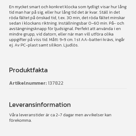
En mycket smart och konkret klocka som tydligt visar hur lång
tid man har på sig, eller hur lång tid det är kvar. Ställ in det
röda fältet på önskad tid, t.ex. 30 min, det röda fältet minskar
sedan i klockans riktning. Inställningsbar 0–60 min. På- och
avstängningsknapp för ljudsignal. Perfekt att använda i en
mindre grupp, vid datorn, eller när man vill utföra olika
uppgifter på viss tid. Mått: 9×9 cm. 1 st AA-batteri krävs, ingår
ej. Av PC-plast samt silikon. Ljudlös.
Produktfakta
Artikelnummer:
137822
Leveransinformation
Våra leveranstider är ca 2-7 dagar men avvikelser kan
förekomma.