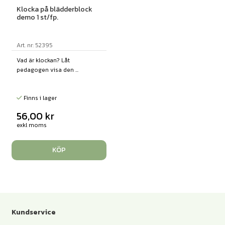
Klocka på blädderblock
demo 1 st/fp.
Art. nr: 52395
Vad är klockan? Låt
pedagogen visa den ...
Finns i lager
56,00
kr
exkl moms
KÖP
Kundservice