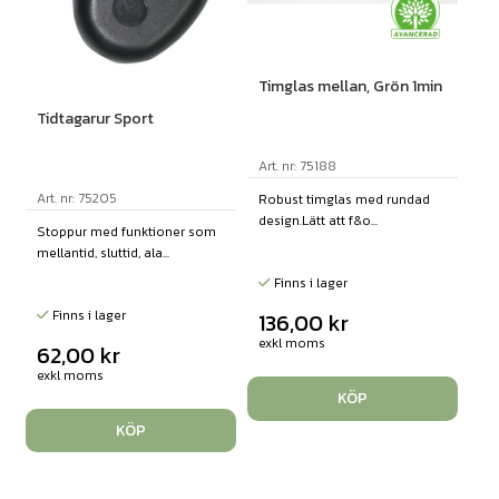
Timglas mellan, Grön 1min
Tidtagarur Sport
Art. nr: 75188
Art. nr: 75205
Robust timglas med rundad
design.Lätt att f&o...
Stoppur med funktioner som
mellantid, sluttid, ala...
Finns i lager
Finns i lager
136,00
kr
exkl moms
62,00
kr
exkl moms
KÖP
KÖP