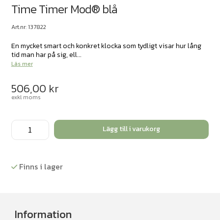
Time Timer Mod® blå
Art.nr: 137822
En mycket smart och konkret klocka som tydligt visar hur lång
tid man har på sig, ell...
Läs mer
506,00
kr
exkl moms
Time
Lägg till i varukorg
Timer
Mod®
blå
Finns i lager
mängd
Information