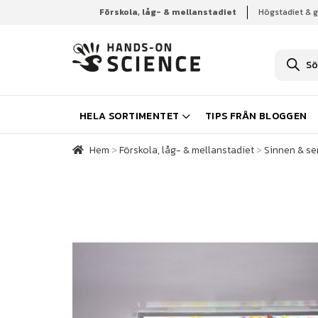
Förskola, låg- & mellanstadiet
Högstadiet & 
Hem
Förskola, låg- & mellanstadiet
Sinnen & se
P
r
o
d
u
k
HELA SORTIMENTET
TIPS FRÅN BLOGGEN
t
s
ö
Hem
>
Förskola, låg- & mellanstadiet
>
Sinnen & se
k
n
i
n
g