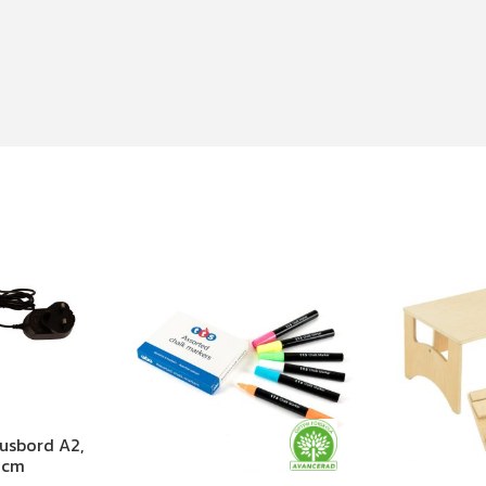
jusbord A2,
0cm