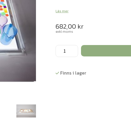
Läs mer
682,00
kr
exkl moms
Tråg
för
ljusbord,
A2
Finns i lager
mängd