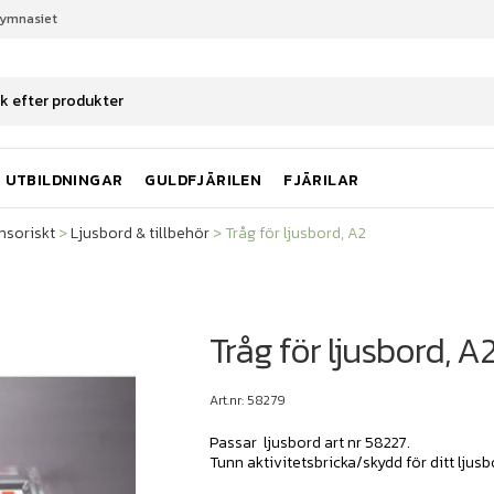
gymnasiet
nsoriskt
Ljusbord & tillbehör
Tråg för ljusbord, A2
UTBILDNINGAR
GULDFJÄRILEN
FJÄRILAR
nsoriskt
>
Ljusbord & tillbehör
>
Tråg för ljusbord, A2
Tråg för ljusbord, A
Art.nr: 58279
Passar ljusbord art nr 58227.
Tunn aktivitetsbricka/skydd för ditt ljus