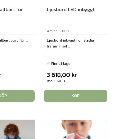
ällbart för
Ljusbord LED inbyggt
Art. nr: 58189
llbart bord för l...
Ljusbord inbyggt i en stadig
träram med ...
Finns i lager
r
3 618,00
kr
exkl moms
KÖP
KÖP