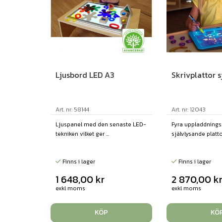
Ljusbord LED A3
Skrivplattor 
Art. nr: 58144
Art. nr: 12043
Ljuspanel med den senaste LED-
Fyra uppladdnings
tekniken vilket ger ...
självlysande plattor 
Finns i lager
Finns i lager
1 648,00
kr
2 870,00
k
exkl moms
exkl moms
KÖP
KÖ