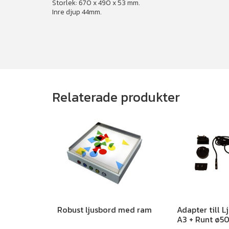
Storlek: 670 x 490 x 53 mm.
Inre djup 44mm.
Relaterade produkter
Robust ljusbord med ram
Adapter till L
A3 + Runt ø5