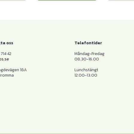
ta oss
Telefontider
714 42
Måndag-Fredag
os.se
08.30-16.00
ogdevägen 18A
Lunchstängt
 Bromma
12.00-13.00