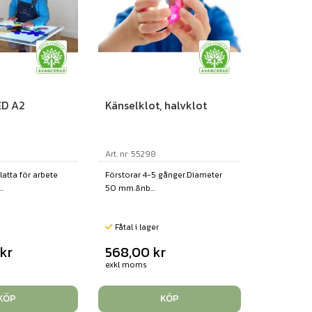
ED A2
Känselklot, halvklot
Art. nr: 55298
platta för arbete
Förstorar 4-5 gånger.Diameter
.
50 mm.&nb...
Fåtal i lager
0
kr
568,00
kr
exkl moms
KÖP
KÖP