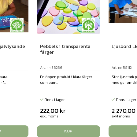
självlysande
Ljusbord L
Pebbels i transparenta
färger
Art. nr: 58112
Art. nr: 58236
bara,
Stor ljusstark 
En öppen produkt i klara färger
f...
med genomski..
som barn...
Finns i lager
Finns i lager
r
2 270,0
222,00
kr
exkl moms
exkl moms
P
KÖP