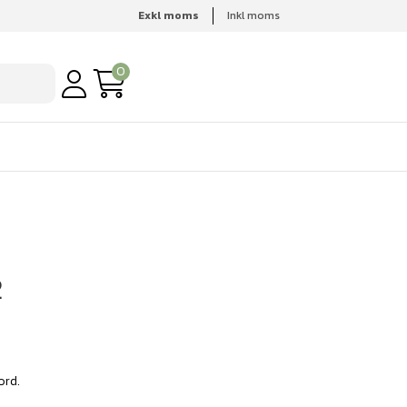
Exkl moms
Inkl moms
0
2
bord.