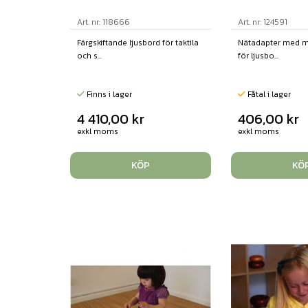
Art. nr: 118666
Art. nr: 124591
Färgskiftande ljusbord för taktila
Nätadapter med m
och s...
för ljusbo...
Finns i lager
Fåtal i lager
4 410,00
kr
406,00
kr
exkl moms
exkl moms
KÖP
KÖ