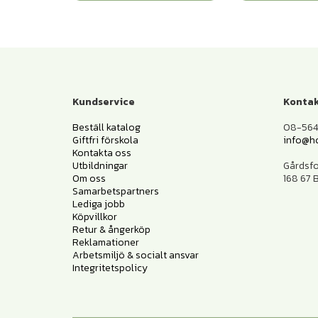
Kundservice
Kontak
Beställ katalog
08-564 
Giftfri förskola
info@h
Kontakta oss
Utbildningar
Gårdsf
Om oss
168 67
Samarbetspartners
Lediga jobb
Köpvillkor
Retur & ångerköp
Reklamationer
Arbetsmiljö & socialt ansvar
Integritetspolicy