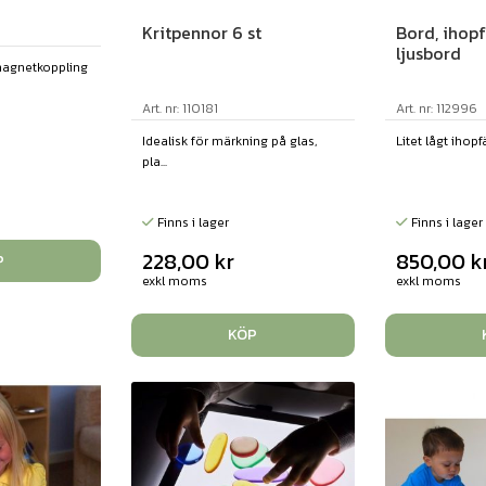
Kritpennor 6 st
Bord, ihopf
ljusbord
agnetkoppling
Art. nr: 110181
Art. nr: 112996
Idealisk för märkning på glas,
Litet lågt ihopfä
pla...
Finns i lager
Finns i lager
228,00
kr
850,00
k
P
exkl moms
exkl moms
KÖP