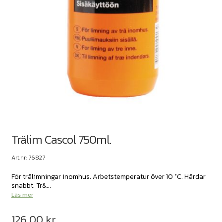
Trälim Cascol 750ml.
Art.nr: 76827
För trälimningar inomhus. Arbetstemperatur över 10 °C. Härdar
snabbt. Tr&...
Läs mer
126,00
kr