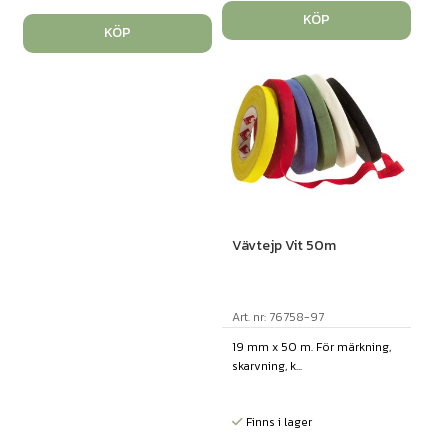
KÖP
KÖP
Vävtejp Vit 50m
Art. nr: 76758-97
19 mm x 50 m. För märkning,
skarvning, k...
Finns i lager