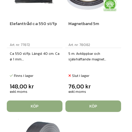
Elefanttråd c:a 550 st/fp
Magnetband 5m
Art. nr: 77872
Art. nr: 78082
Ca 550 st/fp. Längd: 40 cm. Ca
5 m. Avklippbar och
ø 1 mm....
självhäftande magnet...
Finns i lager
Slut i lager
148,00
kr
76,00
kr
exkl moms
exkl moms
KÖP
KÖP