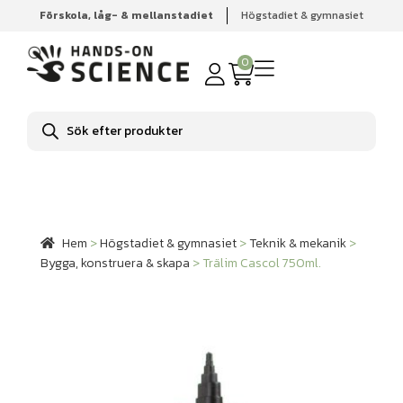
Förskola, låg- & mellanstadiet
Högstadiet & gymnasiet
Hem
Högstadiet & gymnasiet
Teknik & mekanik
Bygga,
konstruera & skapa
Trälim Cascol 750ml.
0
Produktsökning
Hem
>
Högstadiet & gymnasiet
>
Teknik & mekanik
>
Bygga, konstruera & skapa
>
Trälim Cascol 750ml.