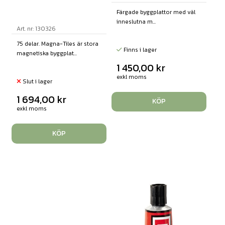
Färgade byggplattor med väl
inneslutna m...
Art. nr: 130326
75 delar. Magna-Tiles är stora
Finns i lager
magnetiska byggplat...
1 450,00
kr
exkl moms
Slut i lager
1 694,00
kr
KÖP
exkl moms
KÖP