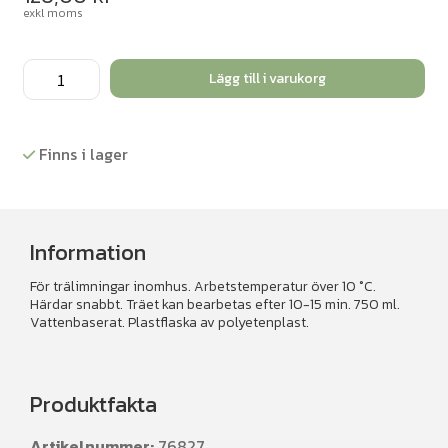
exkl moms
Trälim
Lägg till i varukorg
Cascol
750ml.
mängd
Finns i lager
Information
För trälimningar inomhus. Arbetstemperatur över 10 °C.
Härdar snabbt. Träet kan bearbetas efter 10-15 min. 750 ml.
Vattenbaserat. Plastflaska av polyetenplast.
Produktfakta
Artikelnummer:
76827