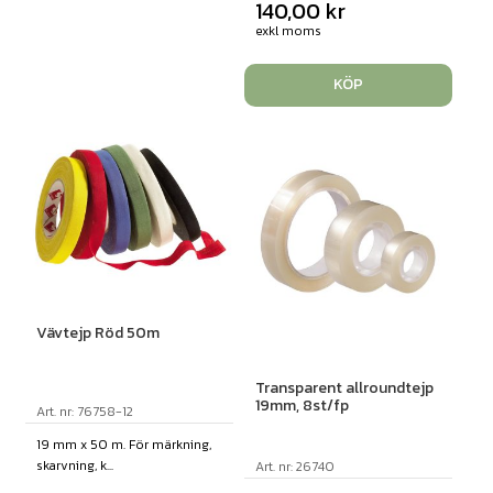
140,00
kr
exkl moms
KÖP
Vävtejp Röd 50m
Transparent allroundtejp
19mm, 8st/fp
Art. nr: 76758-12
19 mm x 50 m. För märkning,
skarvning, k...
Art. nr: 26740