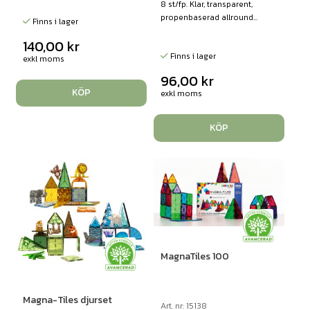
8 st/fp. Klar, transparent,
propenbaserad allround...
Finns i lager
140,00
kr
Finns i lager
exkl moms
96,00
kr
KÖP
exkl moms
KÖP
MagnaTiles 100
Magna-Tiles djurset
Art. nr: 15138