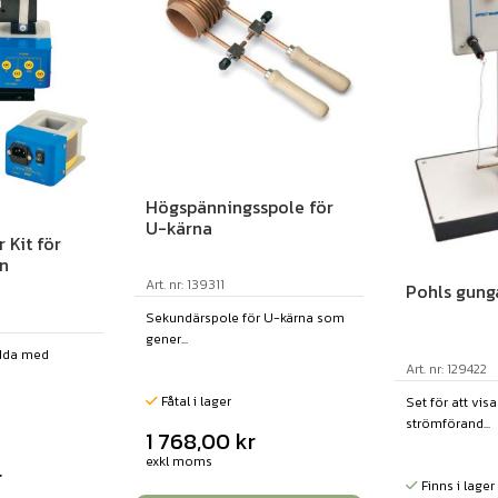
Högspänningsspole för
U-kärna
 Kit för
n
Art. nr: 139311
Pohls gung
Sekundärspole för U-kärna som
gener...
edda med
Art. nr: 129422
Fåtal i lager
Set för att vis
strömförand...
1 768,00
kr
exkl moms
r
Finns i lager