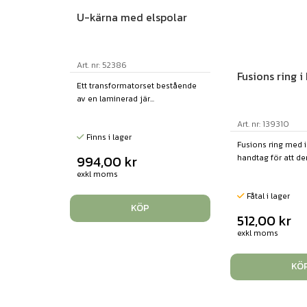
U-kärna med elspolar
Art. nr: 52386
Fusions ring i
Ett transformatorset bestående
av en laminerad jär...
Art. nr: 139310
Finns i lager
Fusions ring med i
handtag för att dem
994,00
kr
exkl moms
Fåtal i lager
KÖP
512,00
kr
exkl moms
KÖ