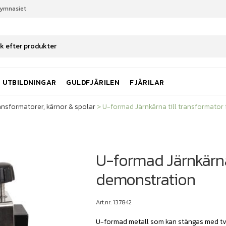
gymnasiet
ansformatorer, kärnor & spolar
U-formad Järnkärna till transformato
UTBILDNINGAR
GULDFJÄRILEN
FJÄRILAR
ansformatorer, kärnor & spolar
>
U-formad Järnkärna till transformator
U-formad Järnkärna 
demonstration
Art.nr: 137842
U-formad metall som kan stängas med tv