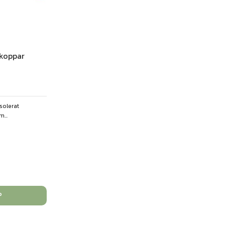
 koppar
solerat
...
P