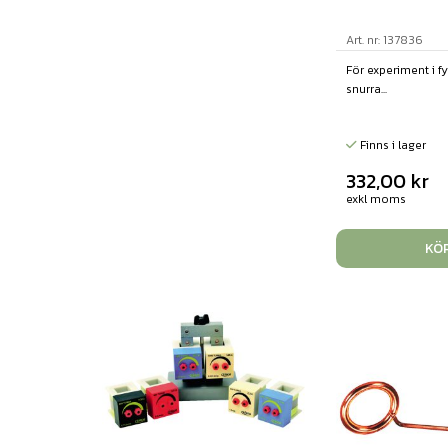
Art. nr: 137836
För experiment i fy
snurra...
Finns i lager
332,00
kr
exkl moms
KÖ