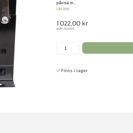
påvisa in...
Läs mer
1 022,00
kr
exkl moms
U-
formad
Järnkärna
till
Finns i lager
transformator
för
demonstration
mängd