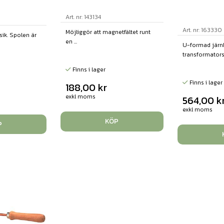
Art. nr: 143134
Art. nr: 163330
Möjliggör att magnetfältet runt
sik. Spolen är
en ...
U-formad järnkä
transformators
Finns i lager
Finns i lager
188,00
kr
exkl moms
564,00
k
exkl moms
KÖP
P