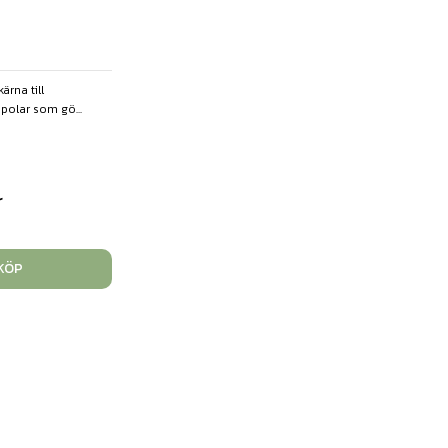
rna till
polar som gö...
r
KÖP