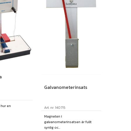
a
Galvanometerinsats
a hur en
Art. nr: 140715
Magneten i
galvanometerinsatsen är fullt
synlig oc...