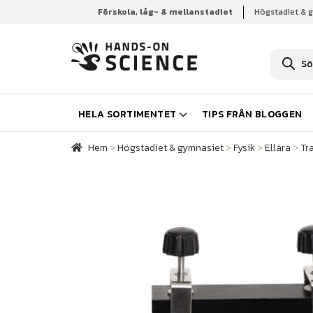
Förskola, låg- & mellanstadiet
Högstadiet & 
Hem
Högstadiet & gymnasiet
Fysik
Ellära
Tr
P
r
o
d
u
k
HELA SORTIMENTET
TIPS FRÅN BLOGGEN
t
s
ö
Hem
>
Högstadiet & gymnasiet
>
Fysik
>
Ellära
>
Tr
k
n
i
n
g