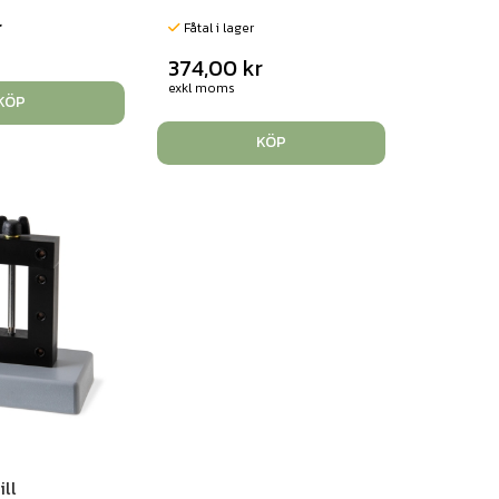
r
Fåtal i lager
374,00
kr
exkl moms
KÖP
KÖP
ill