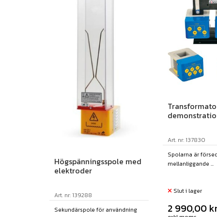
Transformator
demonstratio
Art. nr: 137830
Spolarna är förs
Högspänningsspole med
mellanliggande ...
elektroder
Slut i lager
Art. nr: 139288
2 990,00
k
Sekundärspole för användning
exkl moms