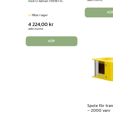
med U-kärnan 139361 m...
KÖ
Fåtal i lager
4 224,00
kr
exkl moms
KÖP
Spole för tra
– 2000 varv