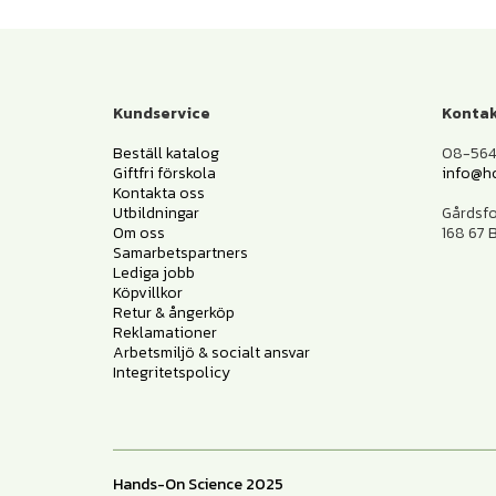
Kundservice
Kontak
Beställ katalog
08-564 
Giftfri förskola
info@h
Kontakta oss
Utbildningar
Gårdsf
Om oss
168 67
Samarbetspartners
Lediga jobb
Köpvillkor
Retur & ångerköp
Reklamationer
Arbetsmiljö & socialt ansvar
Integritetspolicy
Hands-On Science 2025