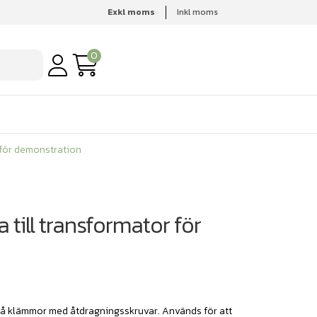
Exkl moms
Inkl moms
r för demonstration
0
 för demonstration
till transformator för
å klämmor med åtdragningsskruvar. Används för att