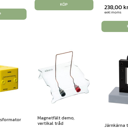
KÖP
238,00
k
exkl moms
P
Magnetfält demo,
nsformator
vertikal tråd
Järnkärna t