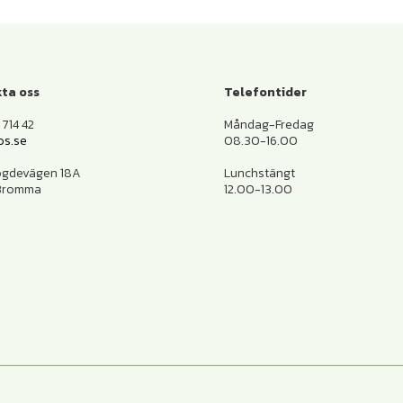
ta oss
Telefontider
714 42
Måndag-Fredag
os.se
08.30-16.00
ogdevägen 18A
Lunchstängt
 Bromma
12.00-13.00