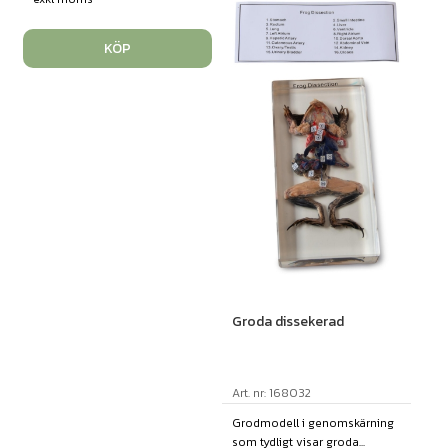
KÖP
Groda dissekerad
Art. nr: 168032
Grodmodell i genomskärning
som tydligt visar groda...