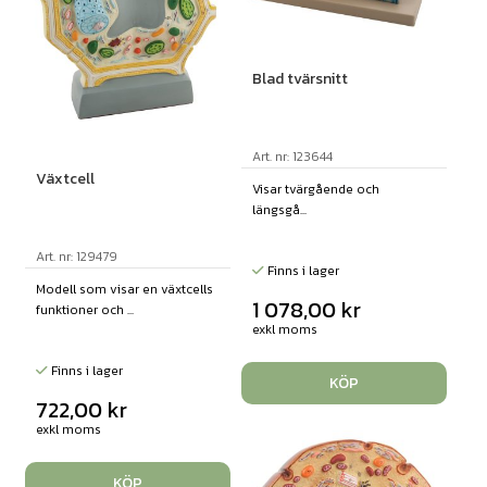
Blad tvärsnitt
Art. nr: 123644
Växtcell
Visar tvärgående och
längsgå...
Art. nr: 129479
Finns i lager
Modell som visar en växtcells
1 078,00
kr
funktioner och ...
exkl moms
Finns i lager
KÖP
722,00
kr
exkl moms
KÖP