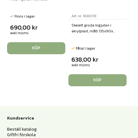
Art. nr: 168039
Finns i lager
Skelett groda Ingjuten i
690,00
kr
akrylplast, mått 135x90x...
exkl moms
KÖP
Fåtal i lager
638,00
kr
exkl moms
KÖP
Kundservice
Beställ katalog
Giftfri förskola