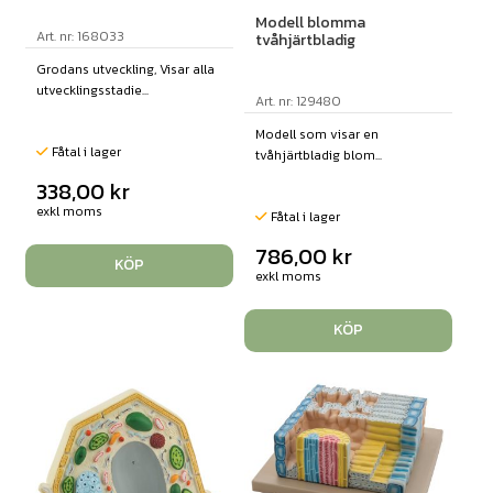
Modell blomma
Art. nr: 168033
tvåhjärtbladig
Grodans utveckling, Visar alla
utvecklingsstadie...
Art. nr: 129480
Modell som visar en
Fåtal i lager
tvåhjärtbladig blom...
338,00
kr
exkl moms
Fåtal i lager
786,00
kr
KÖP
exkl moms
KÖP