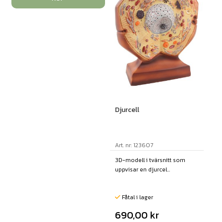
Djurcell
Art. nr: 123607
3D-modell i tvärsnitt som
uppvisar en djurcel...
Fåtal i lager
690,00
kr