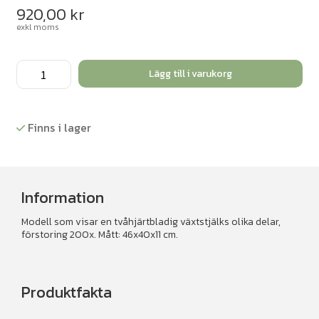
920,00
kr
exkl moms
Växtstjälk
Lägg till i varukorg
tvåhjärtbladig
mängd
Finns i lager
Information
Modell som visar en tvåhjärtbladig växtstjälks olika delar,
förstoring 200x. Mått: 46x40x11 cm.
Produktfakta