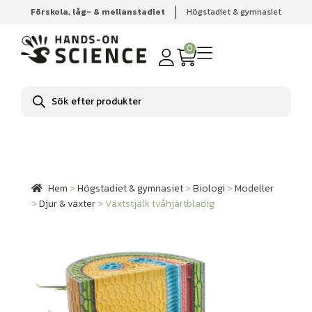
Förskola, låg- & mellanstadiet
Högstadiet & gymnasiet
Hem
Högstadiet & gymnasiet
Biologi
Modeller
Djur
& växter
Växtstjälk tvåhjärtbladig
0
Produktsökning
Hem
>
Högstadiet & gymnasiet
>
Biologi
>
Modeller
>
Djur & växter
>
Växtstjälk tvåhjärtbladig