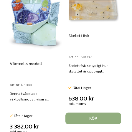
Skelett fisk
Art. nr: 168037
Växtcells modell
Skelett fisk, se tydligt hur
skelettet är uppbyggt...
Art. nr: 123848
Fåtal i lager
Denna tvådelade
638,00
kr
växtcellsmodell visar s...
exkl moms
Fåtal i lager
KÖP
3 382,00
kr
exkl moms