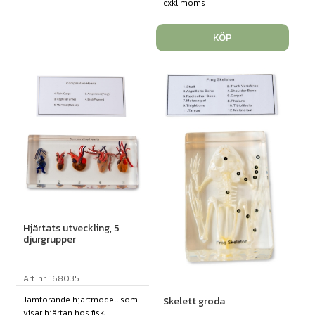
exkl moms
KÖP
Hjärtats utveckling, 5
djurgrupper
Art. nr: 168035
Jämförande hjärtmodell som
Skelett groda
visar hjärtan hos fisk,...