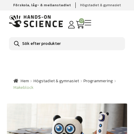
Förskola, låg- & mellanstadiet
Högstadiet & gymnasiet
Hem
Högstadiet & gymnasiet
Programmering
Makeblock
0
Produktsökning
Hem
Högstadiet & gymnasiet
Programmering
Makeblock