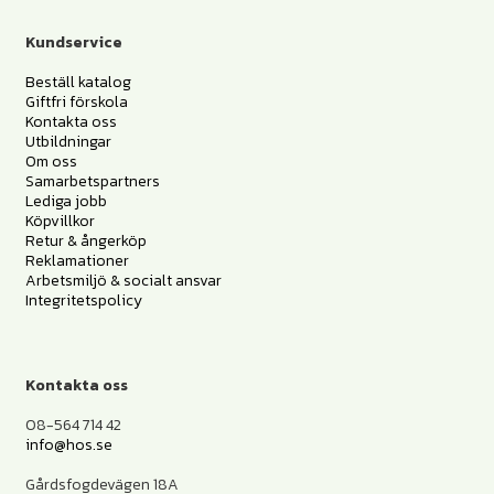
Kundservice
Beställ katalog
Giftfri förskola
Kontakta oss
Utbildningar
Om oss
Samarbetspartners
Lediga jobb
Köpvillkor
Retur & ångerköp
Reklamationer
Arbetsmiljö & socialt ansvar
Integritetspolicy
Kontakta oss
08-564 714 42
info@hos.se
Gårdsfogdevägen 18A