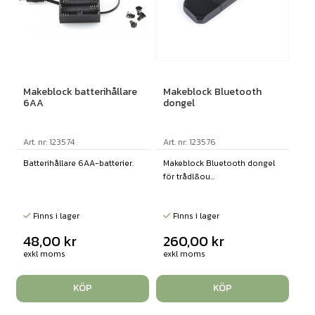
Makeblock batterihållare
Makeblock Bluetooth
6AA
dongel
Art. nr: 123574
Art. nr: 123576
Batterihållare 6AA-batterier.
Makeblock Bluetooth dongel
för trådl&ou...
Finns i lager
Finns i lager
48,00
kr
260,00
kr
exkl moms
exkl moms
KÖP
KÖP