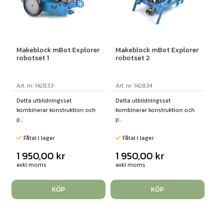
Makeblock mBot Explorer
Makeblock mBot Explorer
robotset 1
robotset 2
Art. nr: 142833
Art. nr: 142834
Detta utbildningsset
Detta utbildningsset
kombinerar konstruktion och
kombinerar konstruktion och
p...
p...
Fåtal i lager
Fåtal i lager
1 950,00
kr
1 950,00
kr
exkl moms
exkl moms
KÖP
KÖP