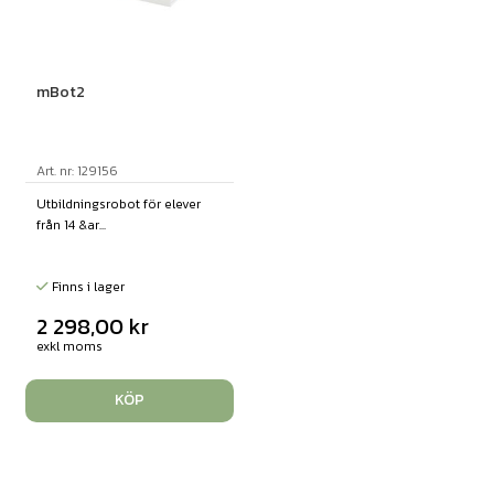
mBot2
Art. nr: 129156
Utbildningsrobot för elever
från 14 &ar...
Finns i lager
2 298,00
kr
exkl moms
KÖP