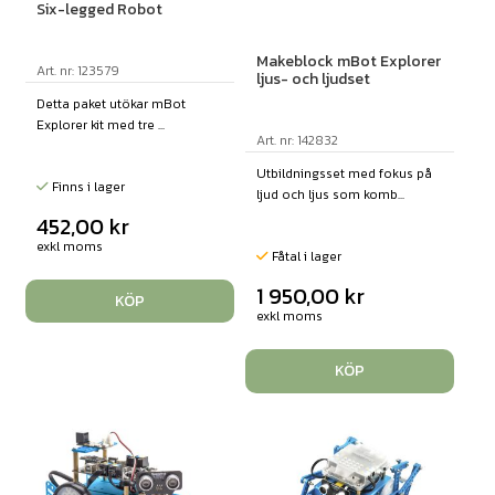
Six-legged Robot
Makeblock mBot Explorer
Art. nr: 123579
ljus- och ljudset
Detta paket utökar mBot
Explorer kit med tre ...
Art. nr: 142832
Utbildningsset med fokus på
Finns i lager
ljud och ljus som komb...
452,00
kr
exkl moms
Fåtal i lager
1 950,00
kr
KÖP
exkl moms
KÖP