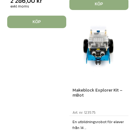
2 286,00
kr
KÖP
exkl moms
KÖP
Makeblock Explorer Kit –
mBot
Art. nr: 123575
En utbildningsrobot för elever
från 14 ...