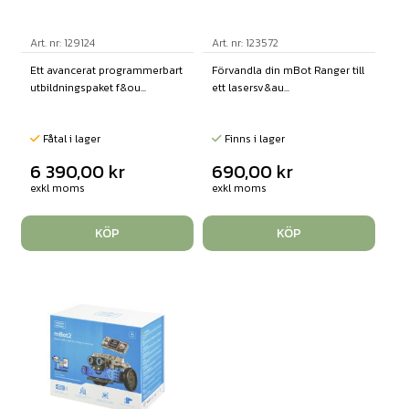
Art. nr: 129124
Art. nr: 123572
Ett avancerat programmerbart
Förvandla din mBot Ranger till
utbildningspaket f&ou...
ett lasersv&au...
Fåtal i lager
Finns i lager
6 390,00
kr
690,00
kr
exkl moms
exkl moms
KÖP
KÖP