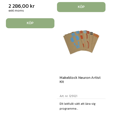
2 286,00
kr
KÖP
exkl moms
KÖP
Makeblock Neuron Artist
Kit
Art. nr: 129121
Ett lekfullt sätt att lära sig
programme...