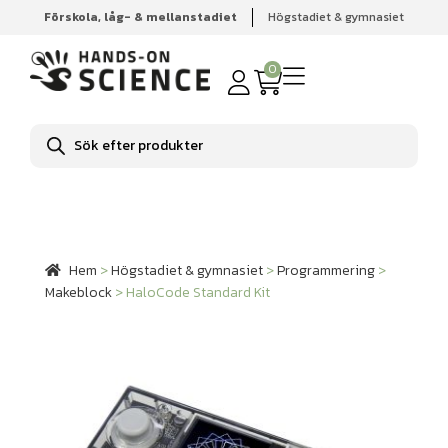
Förskola, låg- & mellanstadiet
Högstadiet & gymnasiet
Hem
Högstadiet & gymnasiet
Programmering
Makeblock
HaloCode Standard Kit
0
Produktsökning
Hem
>
Högstadiet & gymnasiet
>
Programmering
>
Makeblock
>
HaloCode Standard Kit