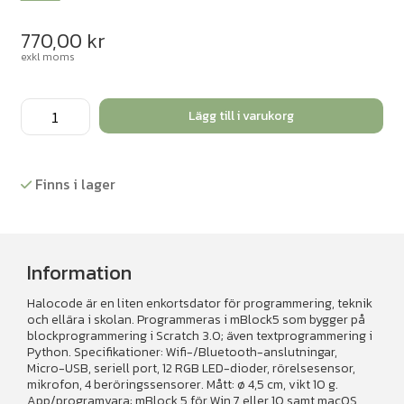
770,00
kr
exkl moms
HaloCode
Lägg till i varukorg
Standard
Kit
mängd
Finns i lager
Information
Halocode är en liten enkortsdator för programmering, teknik
och ellära i skolan. Programmeras i mBlock5 som bygger på
blockprogrammering i Scratch 3.0; även textprogrammering i
Python. Specifikationer: Wifi-/Bluetooth-anslutningar,
Micro-USB, seriell port, 12 RGB LED-dioder, rörelsesensor,
mikrofon, 4 beröringssensorer. Mått: ø 4,5 cm, vikt 10 g.
App/programvara: mBlock 5 för Win 7 eller 10 samt macOS