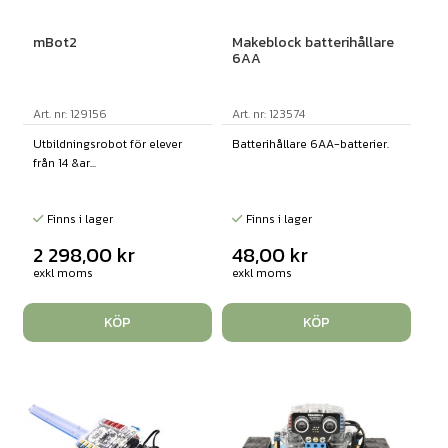
mBot2
Makeblock batterihållare
6AA
Art. nr: 129156
Art. nr: 123574
Utbildningsrobot för elever
Batterihållare 6AA-batterier.
från 14 &ar...
Finns i lager
Finns i lager
2 298,00
kr
48,00
kr
exkl moms
exkl moms
KÖP
KÖP