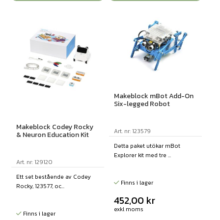
Makeblock mBot Add-On
Six-legged Robot
Makeblock Codey Rocky
Art. nr: 123579
& Neuron Education Kit
Detta paket utökar mBot
Explorer kit med tre ...
Art. nr: 129120
Ett set bestående av Codey
Finns i lager
Rocky, 123577, oc...
452,00
kr
exkl moms
Finns i lager