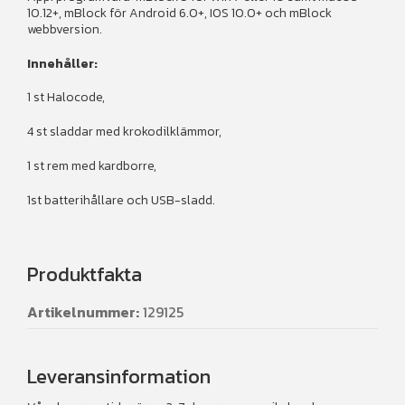
10.12+, mBlock för Android 6.0+, IOS 10.0+ och mBlock
webbversion.
Innehåller:
1 st Halocode,
4 st sladdar med krokodilklämmor,
1 st rem med kardborre,
1st batterihållare och USB-sladd.
Produktfakta
Artikelnummer:
129125
Leveransinformation