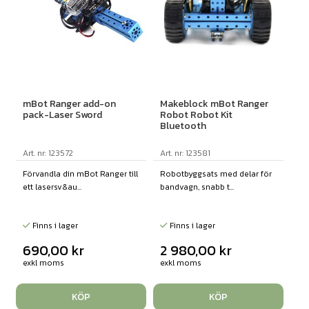
mBot Ranger add-on
Makeblock mBot Ranger
pack-Laser Sword
Robot Robot Kit
Bluetooth
Art. nr: 123572
Art. nr: 123581
Förvandla din mBot Ranger till
Robotbyggsats med delar för
ett lasersv&au...
bandvagn, snabb t...
Finns i lager
Finns i lager
690,00
kr
2 980,00
kr
exkl moms
exkl moms
KÖP
KÖP