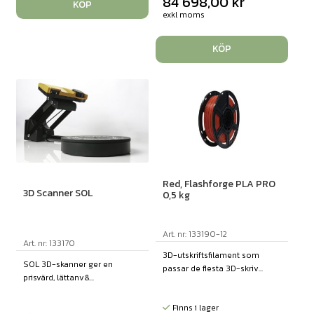
84 698,00
kr
KÖP
exkl moms
KÖP
Red, Flashforge PLA PRO
3D Scanner SOL
0,5 kg
Art. nr: 133190-12
Art. nr: 133170
3D-utskriftsfilament som
SOL 3D-skanner ger en
passar de flesta 3D-skriv...
prisvärd, lättanv&...
Finns i lager