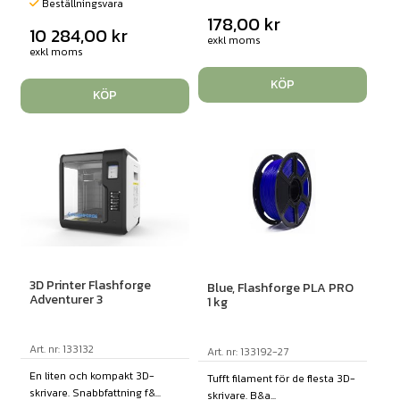
Beställningsvara
178,00
kr
10 284,00
kr
exkl moms
exkl moms
KÖP
KÖP
3D Printer Flashforge
Blue, Flashforge PLA PRO
Adventurer 3
1 kg
Art. nr: 133132
Art. nr: 133192-27
En liten och kompakt 3D-
Tufft filament för de flesta 3D-
skrivare. Snabbfattning f&...
skrivare. B&a...