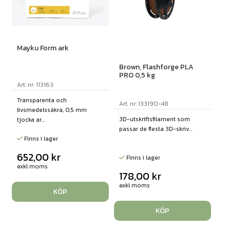
Mayku Form ark
Brown, Flashforge PLA
PRO 0,5 kg
Art. nr: 113163
Transparenta och
Art. nr: 133190-48
livsmedelssäkra, 0,5 mm
3D-utskriftsfilament som
tjocka ar...
passar de flesta 3D-skriv...
Finns i lager
652,00
kr
Finns i lager
exkl moms
178,00
kr
exkl moms
KÖP
KÖP