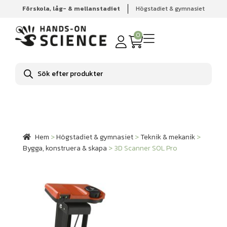
Förskola, låg- & mellanstadiet
Högstadiet & gymnasiet
Hem
Högstadiet & gymnasiet
Teknik & mekanik
Bygga,
konstruera & skapa
3D Scanner SOL Pro
0
Produktsökning
Hem
>
Högstadiet & gymnasiet
>
Teknik & mekanik
>
Bygga, konstruera & skapa
>
3D Scanner SOL Pro