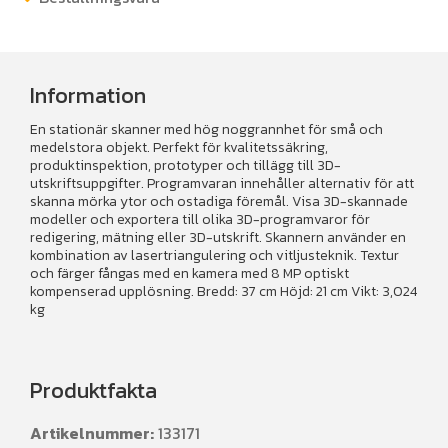
Information
En stationär skanner med hög noggrannhet för små och
medelstora objekt. Perfekt för kvalitetssäkring,
produktinspektion, prototyper och tillägg till 3D-
utskriftsuppgifter. Programvaran innehåller alternativ för att
skanna mörka ytor och ostadiga föremål. Visa 3D-skannade
modeller och exportera till olika 3D-programvaror för
redigering, mätning eller 3D-utskrift. Skannern använder en
kombination av lasertriangulering och vitljusteknik. Textur
och färger fångas med en kamera med 8 MP optiskt
kompenserad upplösning. Bredd: 37 cm Höjd: 21 cm Vikt: 3,024
kg
Produktfakta
Artikelnummer:
133171