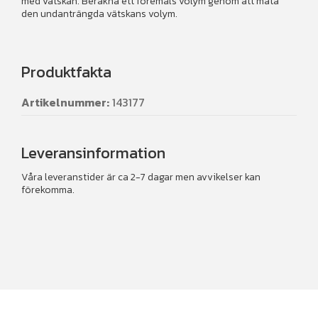
med vätskan. Beräkna ett föremåls volym genom att mäta
den undanträngda vätskans volym.
Produktfakta
Artikelnummer:
143177
Leveransinformation
Våra leveranstider är ca 2-7 dagar men avvikelser kan
förekomma.