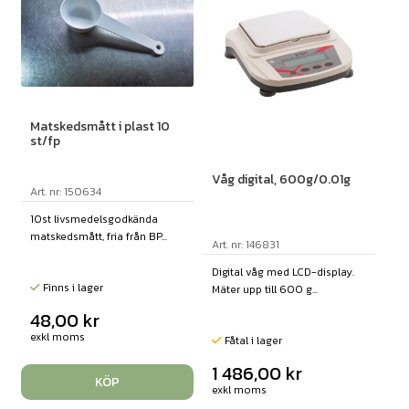
Matskedsmått i plast 10
st/fp
Våg digital, 600g/0.01g
Art. nr: 150634
10st livsmedelsgodkända
matskedsmått, fria från BP...
Art. nr: 146831
Digital våg med LCD-display.
Finns i lager
Mäter upp till 600 g...
48,00
kr
exkl moms
Fåtal i lager
1 486,00
kr
KÖP
exkl moms