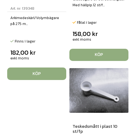
Med hällpip.12 st/f...
Art. nr: 139348
Arkimedeskärl/Volymbägare
Fåtal i lager
på 275 m...
158,00
kr
exkl moms
Finns i lager
182,00
kr
KÖP
exkl moms
KÖP
Teskedsmått i plast 10
st/fp