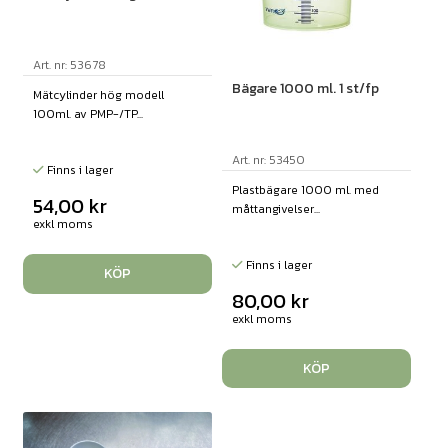
Art. nr: 53678
Bägare 1000 ml. 1 st/fp
Mätcylinder hög modell
100ml. av PMP-/TP...
Art. nr: 53450
Finns i lager
Plastbägare 1000 ml. med
54,00
kr
måttangivelser...
exkl moms
Finns i lager
KÖP
80,00
kr
exkl moms
KÖP