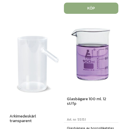
KÖP
Glasbägare 100 ml. 12
st/fp
Arkimedeskärl
Art. nr: 55151
transparent
Glasbägare av borosilikatglas.