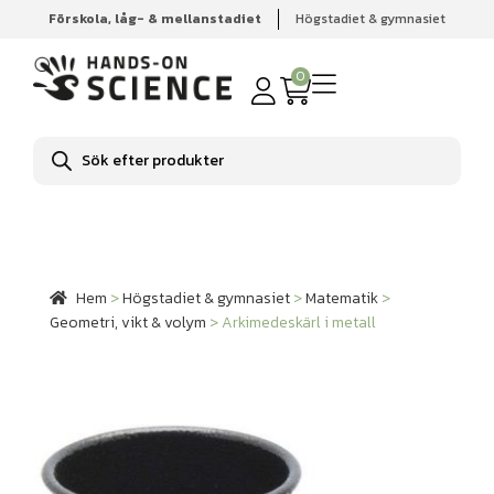
Förskola, låg- & mellanstadiet
Högstadiet & gymnasiet
Hem
Högstadiet & gymnasiet
Matematik
Geometri,
vikt & volym
Arkimedeskärl i metall
0
Produktsökning
Hem
>
Högstadiet & gymnasiet
>
Matematik
>
Geometri, vikt & volym
>
Arkimedeskärl i metall