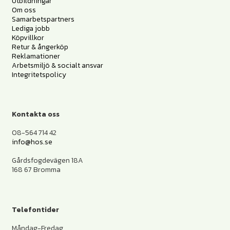
Utbildningar
Om oss
Samarbetspartners
Lediga jobb
Köpvillkor
Retur & ångerköp
Reklamationer
Arbetsmiljö & socialt ansvar
Integritetspolicy
Kontakta oss
08-564 714 42
info@hos.se
Gårdsfogdevägen 18A
168 67 Bromma
Telefontider
Måndag-Fredag