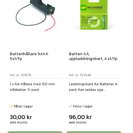
Batterihållare 1stAA
Batteri AA,
5st/fp
uppladdningsbart, 4 st/fp
Art. nr: 151875
Art. nr: 153546
1 x AA-hållare med 150 mm
Laddningsbara AA Batterier 4-
trådkablar. 5-pack
pack. Kan laddas upp...
Fåtal i lager
Finns i lager
30,00
kr
96,00
kr
exkl moms
exkl moms