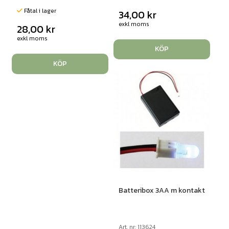
Fåtal i lager
34,00
kr
exkl moms
28,00
kr
exkl moms
KÖP
KÖP
Batteribox 3AA m kontakt
Art. nr: 113624