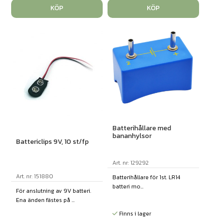
KÖP
KÖP
Batterihållare med
bananhylsor
Battericlips 9V, 10 st/fp
Art. nr: 129292
Art. nr: 151880
Batterihållare för 1st. LR14
batteri mo...
För anslutning av 9V batteri.
Ena änden fästes på ...
Finns i lager