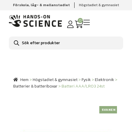
Förskola, låg- & mellanstadiet
Högstadiet & gymnasiet
Hem
Högstadiet & gymnasiet
Fysik
Elektronik
Batterier & batteriboxar
Batteri AAA/LR03 24st
0
Produktsökning
Hem
>
Högstadiet & gymnasiet
>
Fysik
>
Elektronik
>
Batterier & batteriboxar
>
Batteri AAA/LR03 24st
SVANEN