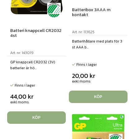
Batteribox 3AAA m
kontakt
Batteri knappcell CR2032
Art. nr: 113625
4st
Batterihållare med plats för 3
st AAA b...
Art. nr: 143019
GP knappcell CR2032 (3V)
Finns i lager
batterier är hö...
20,00
kr
exkl moms
Finns i lager
44,00
kr
KÖP
exkl moms
KÖP