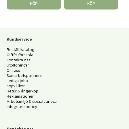
KÖP
KÖP
Kundservice
Beställ katalog
Giftfri förskola
Kontakta oss
Utbildningar
Om oss
Samarbetspartners
Lediga jobb
Köpvillkor
Retur & ångerköp
Reklamationer
Arbetsmiljö & socialt ansvar
Integritetspolicy
Kontakta oss