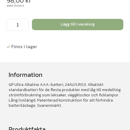
98,00
kr
exkl moms
Batteri
Lägg till i varukorg
AAA/LR03
24st
mängd
Finns i lager
Information
GP Ultra Alkaline AAA-batteri, 24AU/LR03. Alkaliskt
standardbatteri för de flesta produkter med låg till medelhög
strömförbrukning som leksaker, väggklockor och ficklampor.
Lång livslängd. Patenterad konstruktion för att förhindra
batteriläckage. Svanenmärkt.
Produktfakta