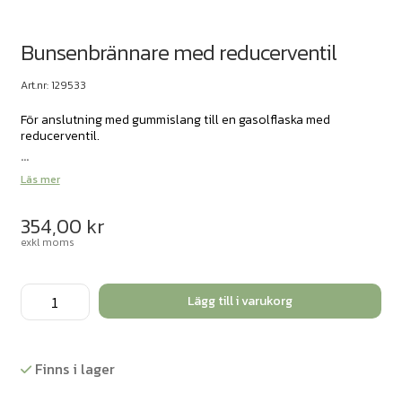
Bunsenbrännare med reducerventil
Art.nr: 129533
För anslutning med gummislang till en gasolflaska med
reducerventil.
...
Läs mer
354,00
kr
exkl moms
Bunsenbrännare
Lägg till i varukorg
med
reducerventil
mängd
Finns i lager