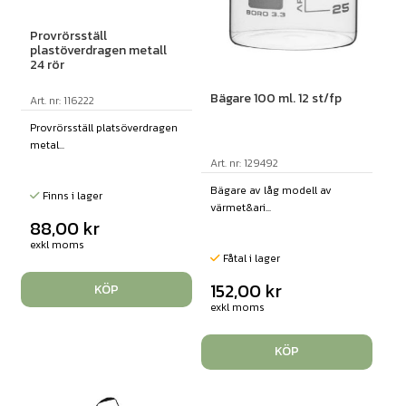
Provrörsställ
plastöverdragen metall
24 rör
Bägare 100 ml. 12 st/fp
Art. nr: 116222
Provrörsställ platsöverdragen
metal...
Art. nr: 129492
Bägare av låg modell av
Finns i lager
värmet&ari...
88,00
kr
exkl moms
Fåtal i lager
152,00
kr
KÖP
exkl moms
KÖP