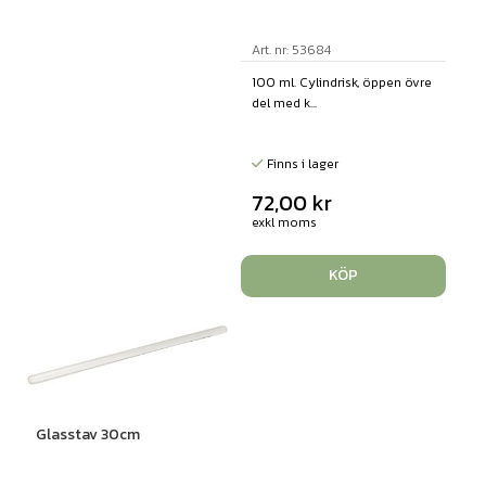
Art. nr: 53684
100 ml. Cylindrisk, öppen övre
del med k...
Finns i lager
72,00
kr
exkl moms
KÖP
Glasstav 30cm