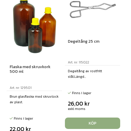
Degeltång 25 cm
Art. nr: 115022
Flaska med skruvkork
Degeltång av rostfritt
500 ml
stål.Längd...
Art. nr: 129501
Finns i lager
Brun glasflaska med skruvlock
26,00
kr
av plast.
exkl moms
Finns i lager
KÖP
22,00
kr