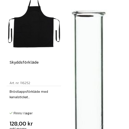
Skyddsförkläde
Art. nr: 116252
Bröstlappsförkläde med
kanalstickat...
Finns i lager
128,00
kr
exkl moms