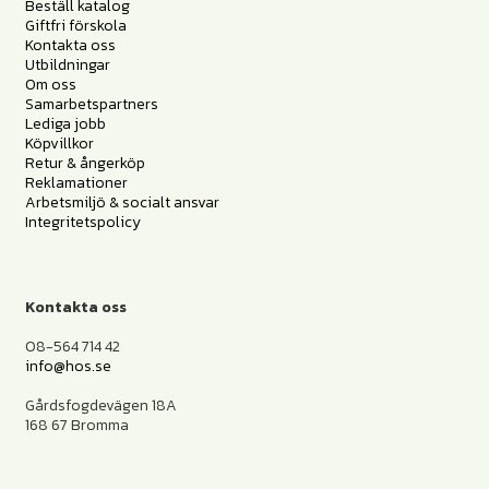
Beställ katalog
Giftfri förskola
Kontakta oss
Utbildningar
Om oss
Samarbetspartners
Lediga jobb
Köpvillkor
Retur & ångerköp
Reklamationer
Arbetsmiljö & socialt ansvar
Integritetspolicy
Kontakta oss
08-564 714 42
info@hos.se
Gårdsfogdevägen 18A
168 67 Bromma