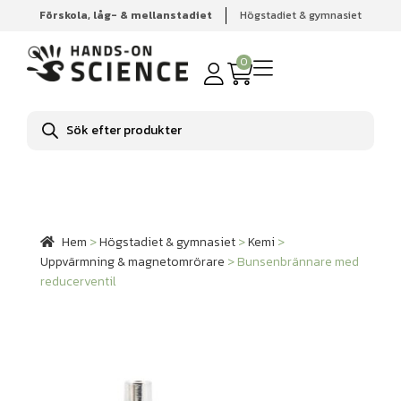
Förskola, låg- & mellanstadiet
Högstadiet & gymnasiet
Hem
Högstadiet & gymnasiet
Kemi
Uppvärmning &
magnetomrörare
Bunsenbrännare med reducerventil
0
Produktsökning
Hem
>
Högstadiet & gymnasiet
>
Kemi
>
Uppvärmning & magnetomrörare
>
Bunsenbrännare med
reducerventil