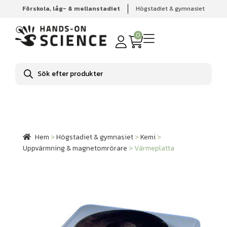
Förskola, låg- & mellanstadiet
Högstadiet & gymnasiet
Hem
Högstadiet & gymnasiet
Kemi
Uppvärmning &
magnetomrörare
Värmeplatta
0
Produktsökning
Hem
>
Högstadiet & gymnasiet
>
Kemi
>
Uppvärmning & magnetomrörare
>
Värmeplatta