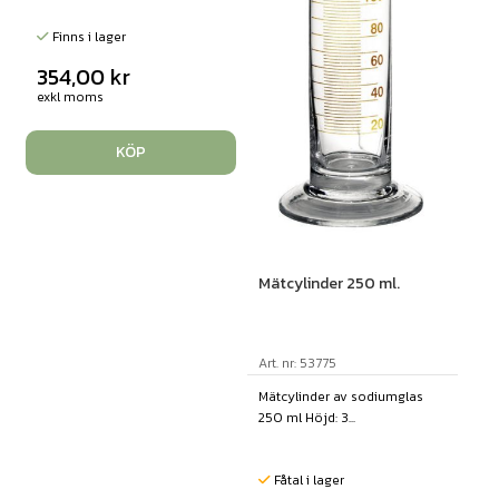
Finns i lager
354,00
kr
exkl moms
KÖP
Mätcylinder 250 ml.
Art. nr: 53775
Mätcylinder av sodiumglas
250 ml Höjd: 3...
Fåtal i lager