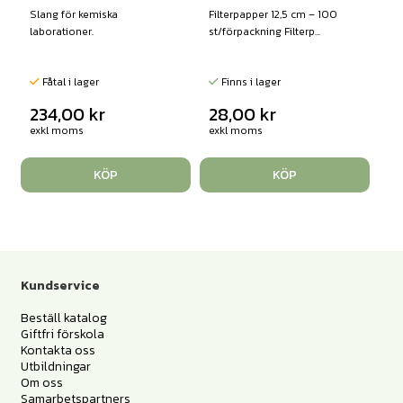
Slang för kemiska
Filterpapper 12,5 cm – 100
laborationer.
st/förpackning Filterp...
Fåtal i lager
Finns i lager
234,00
kr
28,00
kr
exkl moms
exkl moms
KÖP
KÖP
Kundservice
Beställ katalog
Giftfri förskola
Kontakta oss
Utbildningar
Om oss
Samarbetspartners