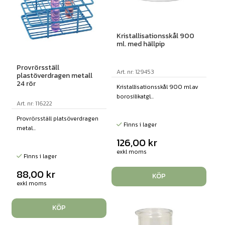
Kristallisationsskål 900
ml. med hällpip
Provrörsställ
Art. nr: 129453
plastöverdragen metall
24 rör
Kristallisationsskål 900 ml.av
borosilikatgl...
Art. nr: 116222
Provrörsställ platsöverdragen
Finns i lager
metal...
126,00
kr
exkl moms
Finns i lager
88,00
kr
KÖP
exkl moms
KÖP