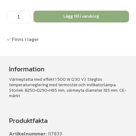
Värmeplatta
Lägg till i varukorg
mängd
Finns i lager
Information
Värmeplatta med effekt 1 500 W (230 V). Steglös
temperaturreglering med termostat och indikatorlampa.
Storlek: B250×D290×H85 mm, värmeyta diameter 185 mm. CE-
märkt
Produktfakta
Artikelnummer:
117833