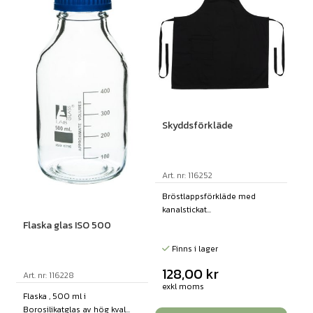
Skyddsförkläde
Art. nr: 116252
Bröstlappsförkläde med
kanalstickat...
Flaska glas ISO 500
Finns i lager
128,00
kr
Art. nr: 116228
exkl moms
Flaska , 500 ml i
Borosilikatglas av hög kval...