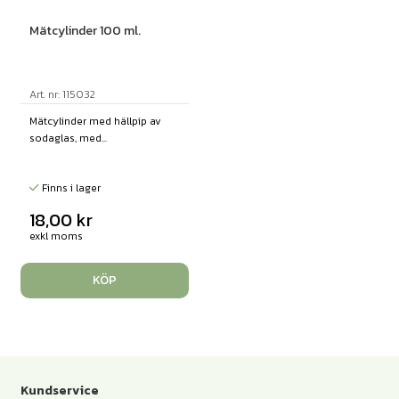
Mätcylinder 100 ml.
Art. nr: 115032
Mätcylinder med hällpip av
sodaglas, med...
Finns i lager
18,00
kr
exkl moms
KÖP
Kundservice