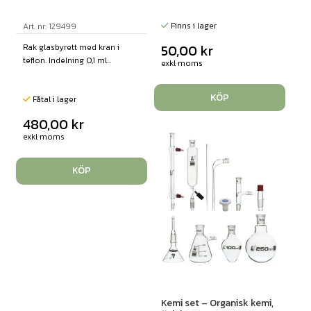
Finns i lager
Art. nr: 129499
50,00
kr
Rak glasbyrett med kran i
teflon. Indelning 0,1 ml...
exkl moms
KÖP
Fåtal i lager
480,00
kr
exkl moms
KÖP
Kemi set – Organisk kemi,