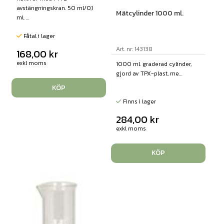
avstängningskran. 50 ml/0,1
Mätcylinder 1000 ml.
ml. ...
Fåtal i lager
Art. nr: 143138
168,00
kr
exkl moms
1000 ml. graderad cylinder,
gjord av TPX-plast, me...
KÖP
Finns i lager
284,00
kr
exkl moms
KÖP