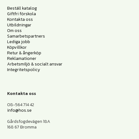
Beställ katalog
Giftfri förskola
Kontakta oss
Utbildningar
Om oss
Samarbetspartners
Lediga jobb
Köpvillkor
Retur & ångerköp
Reklamationer
Arbetsmiljö & socialt ansvar
Integritetspolicy
Kontakta oss
08-564 714 42
info@hos.se
Gårdsfogdevägen 18A
168 67 Bromma