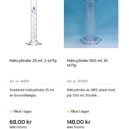
Mätcylinder 25 ml. 2 st/fp
Mätcylinder 100 ml. 10
st/fp
Art. nr: 144115
Art. nr: 151901
Graderad mätcylinder 25 ml.
Mätcylinder av ABS-plast med
av borosilikatgla...
pip 100 ml. Storlek: ...
Fåtal i lager
Fåtal i lager
68,00
kr
148,00
kr
exkl moms
exkl moms