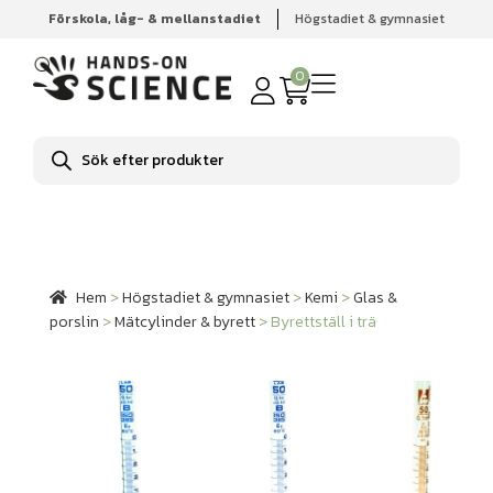
Förskola, låg- & mellanstadiet
Högstadiet & gymnasiet
Hem
Högstadiet & gymnasiet
Kemi
Glas & porslin
Mätcylinder & byrett
Byrettställ i trä
0
Produktsökning
Hem
>
Högstadiet & gymnasiet
>
Kemi
>
Glas &
porslin
>
Mätcylinder & byrett
>
Byrettställ i trä