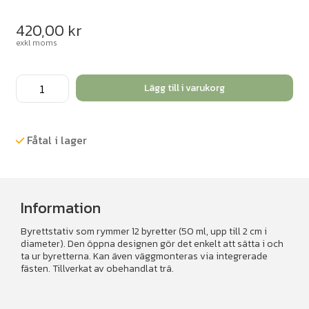
420,00
kr
exkl moms
Byrettställ
Lägg till i varukorg
i
trä
mängd
Fåtal i lager
Information
Byrettstativ som rymmer 12 byretter (50 ml, upp till 2 cm i
diameter). Den öppna designen gör det enkelt att sätta i och
ta ur byretterna. Kan även väggmonteras via integrerade
fästen. Tillverkat av obehandlat trä.