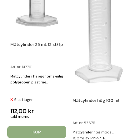
Mätcylinder 25 ml. 12 st/fp
Art. nr: 147761
Mätcylinder i halvgenomskinlig
polypropen plast me...
Slut i lager
Mätcylinder hög 100 ml.
112,00
kr
exkl moms
Art. nr: 53678
KÖP
Mätcylinder hög modell
100ml. av PMP-/TP...