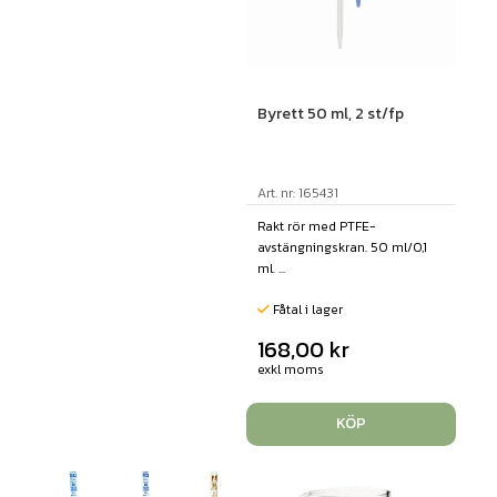
Byrett 50 ml, 2 st/fp
Art. nr: 165431
Rakt rör med PTFE-
avstängningskran. 50 ml/0,1
ml. ...
Fåtal i lager
168,00
kr
exkl moms
KÖP