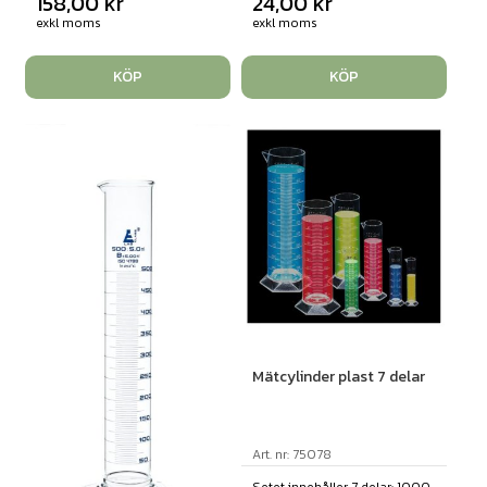
158,00
kr
24,00
kr
exkl moms
exkl moms
KÖP
KÖP
Mätcylinder plast 7 delar
Art. nr: 75078