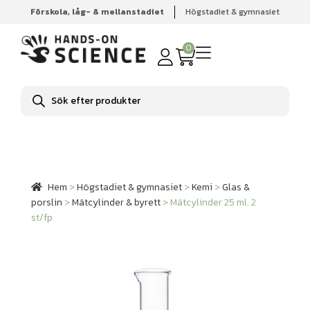
Förskola, låg- & mellanstadiet
Högstadiet & gymnasiet
Hem
Högstadiet & gymnasiet
Kemi
Glas & porslin
Mätcylinder & byrett
Mätcylinder 25 ml. 2 st/fp
0
Produktsökning
Hem
>
Högstadiet & gymnasiet
>
Kemi
>
Glas &
porslin
>
Mätcylinder & byrett
>
Mätcylinder 25 ml. 2
st/fp