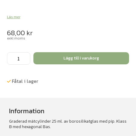
Läs mer
68,00
kr
exkl moms
Mätcylinder
Lägg till i varukorg
25
ml.
2
Fåtal i lager
st/fp
mängd
Information
Graderad mätcylinder 25 ml. av borosilikatglas med pip. Klass
B med hexagonal Bas.