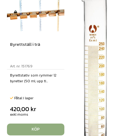
Byrettställ i trä
Art. nr: 151769
Byrettstativ som rymmer 12
byretter (50 ml, upp ti...
Fåtal i lager
420,00
kr
exkl moms
KÖP