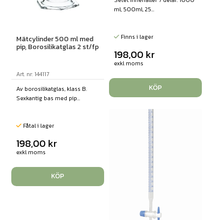
Setet innehåller 7 delar: 1000
ml, 500ml, 25...
Finns i lager
Mätcylinder 500 ml med
pip, Borosilikatglas 2 st/fp
198,00
kr
exkl moms
Art. nr: 144117
KÖP
Av borosilikatglas, klass B.
Sexkantig bas med pip...
Fåtal i lager
198,00
kr
exkl moms
KÖP