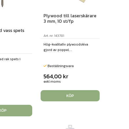
Plywood till laserskärare
3 mm, 10 st/fp
d vass spets
Art. nr: 143781
Hög-kvalitativ plywoodskiva
gjord av poppel, ...
d rak spets i
Beställningsvara
564,00
kr
exkl moms
KÖP
KÖP