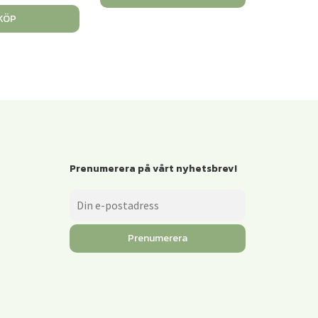
KÖP
Prenumerera på vårt nyhetsbrev!
Prenumerera