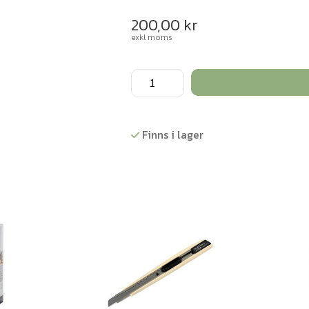
200,00
kr
exkl moms
Cricut
Smart
Iron-
On
Finns i lager
-
Blå
mängd