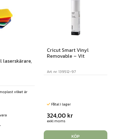
Cricut Smart Vinyl
Removable – Vit
l laserskärare,
Art. nr: 139512-97
moplast vilket är
Fåtal i lager
324,00
kr
vara
exkl moms
r
KÖP