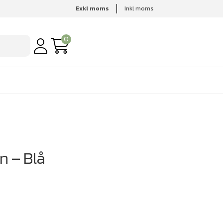
Exkl moms
Inkl moms
0
n – Blå