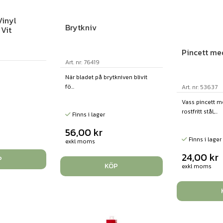
Vinyl
Brytkniv
Vit
Pincett me
Art. nr: 76419
När bladet på brytkniven blivit
fö...
Art. nr: 53637
Vass pincett me
rostfritt stål,...
Finns i lager
56,00
kr
Finns i lager
exkl moms
24,00
kr
P
KÖP
exkl moms