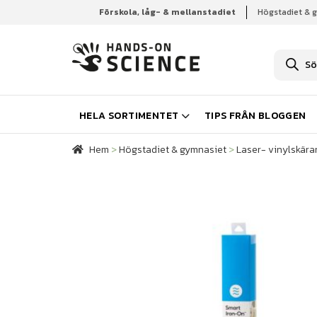
Förskola, låg- & mellanstadiet
Högstadiet & 
Hem
Högstadiet & gymnasiet
Laser- vinylskära
P
r
o
d
u
k
HELA SORTIMENTET
TIPS FRÅN BLOGGEN
t
s
ö
Hem
>
Högstadiet & gymnasiet
>
Laser- vinylskärar
k
n
i
n
g