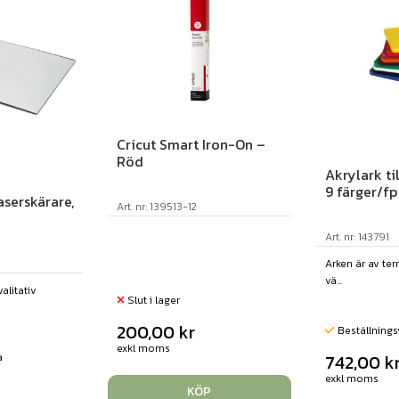
Cricut Smart Iron-On –
Röd
Akrylark til
9 färger/fp
laserskärare,
Art. nr: 139513-12
Art. nr: 143791
Arken är av ter
vä...
alitativ
Slut i lager
200,00
kr
Beställnings
exkl moms
a
742,00
k
exkl moms
KÖP