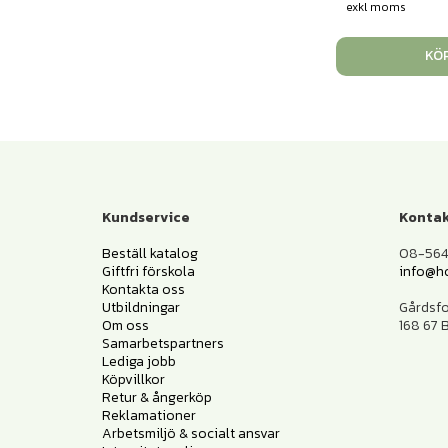
exkl moms
KÖ
Kundservice
Kontak
Beställ katalog
08-564 
Giftfri förskola
info@h
Kontakta oss
Utbildningar
Gårdsf
Om oss
168 67
Samarbetspartners
Lediga jobb
Köpvillkor
Retur & ångerköp
Reklamationer
Arbetsmiljö & socialt ansvar