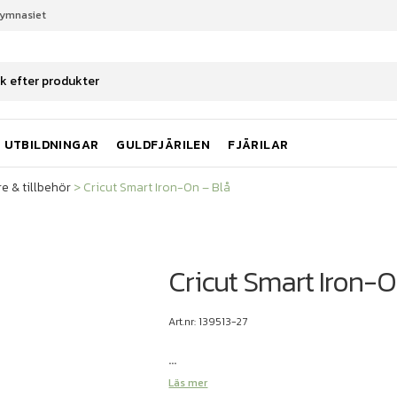
gymnasiet
re & tillbehör
Cricut Smart Iron-On – Blå
UTBILDNINGAR
GULDFJÄRILEN
FJÄRILAR
e & tillbehör
>
Cricut Smart Iron-On – Blå
Cricut Smart Iron-O
Art.nr: 139513-27
...
Läs mer