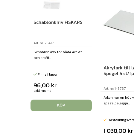
Schablonkniv FISKARS
Art. nr: 76417
Schablonkniv för både exakta
och krafti...
Akrylark till 
Spegel 5 st/fp
Finns i lager
96,00
kr
Art. nr: 143787
exkl moms
Arken har en högkv
spegelbeläggn...
KÖP
Beställningsvar
1 038,00
kr