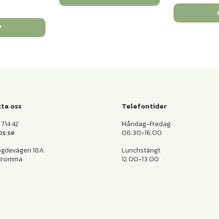
P
ta oss
Telefontider
714 42
Måndag-Fredag
os.se
08.30-16.00
ogdevägen 18A
Lunchstängt
 Bromma
12.00-13.00