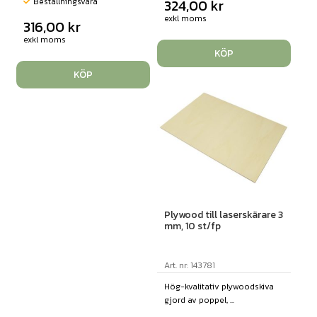
Beställningsvara
324,00
kr
exkl moms
316,00
kr
exkl moms
KÖP
KÖP
Plywood till laserskärare 3
mm, 10 st/fp
Art. nr: 143781
Hög-kvalitativ plywoodskiva
gjord av poppel, ...