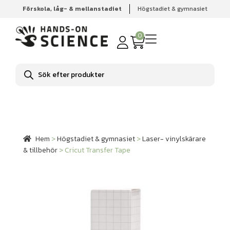
Förskola, låg- & mellanstadiet
Högstadiet & gymnasiet
Hem
Högstadiet & gymnasiet
Laser- vinylskärare &
tillbehör
Cricut Transfer Tape
0
Produktsökning
Hem
>
Högstadiet & gymnasiet
>
Laser- vinylskärare
& tillbehör
>
Cricut Transfer Tape