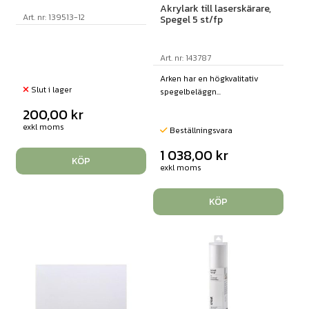
Akrylark till laserskärare,
Art. nr: 139513-12
Spegel 5 st/fp
Art. nr: 143787
Arken har en högkvalitativ
Slut i lager
spegelbeläggn...
200,00
kr
exkl moms
Beställningsvara
1 038,00
kr
KÖP
exkl moms
KÖP