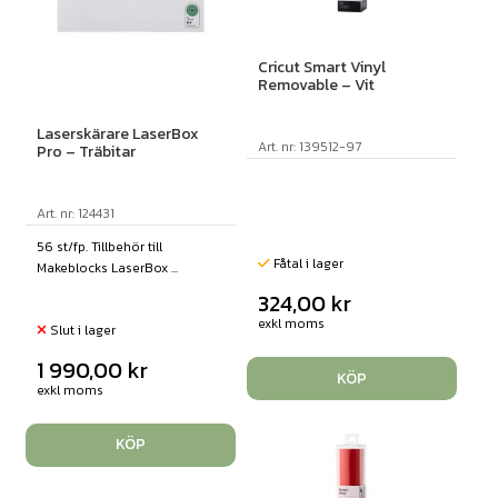
Cricut Smart Vinyl
Removable – Vit
Laserskärare LaserBox
Art. nr: 139512-97
Pro – Träbitar
Art. nr: 124431
56 st/fp. Tillbehör till
Fåtal i lager
Makeblocks LaserBox ...
324,00
kr
exkl moms
Slut i lager
1 990,00
kr
KÖP
exkl moms
KÖP