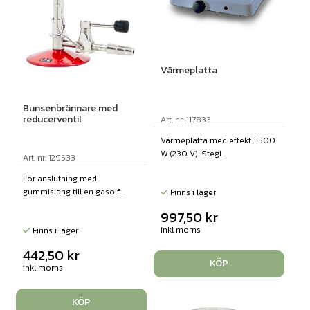
Värmeplatta
Bunsenbrännare med
reducerventil
Art. nr: 117833
Värmeplatta med effekt 1 500
W (230 V). Stegl...
Art. nr: 129533
För anslutning med
gummislang till en gasolfl...
Finns i lager
997,50
kr
inkl moms
Finns i lager
442,50
kr
KÖP
inkl moms
KÖP