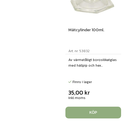
Mätcylinder 100ml.
Art. nr: 53832
Av värmetåligt borosilikatglas
med hällpip och hex...
Finns i lager
35,00
kr
inkl moms
KÖP