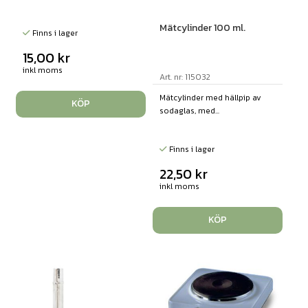
Mätcylinder 100 ml.
Finns i lager
15,00
kr
inkl moms
Art. nr: 115032
Mätcylinder med hällpip av
KÖP
sodaglas, med...
Finns i lager
22,50
kr
inkl moms
KÖP