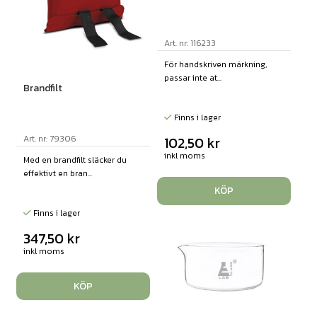
Art. nr: 116233
För handskriven märkning,
passar inte at...
Brandfilt
Finns i lager
Art. nr: 79306
102,50
kr
inkl moms
Med en brandfilt släcker du
effektivt en bran...
KÖP
Finns i lager
347,50
kr
inkl moms
KÖP