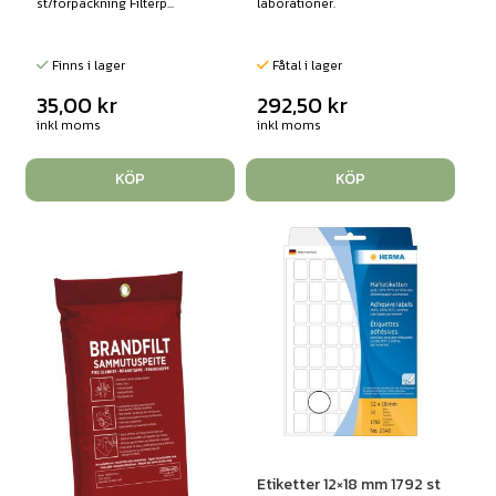
st/förpackning Filterp...
laborationer.
Finns i lager
Fåtal i lager
35,00
kr
292,50
kr
inkl moms
inkl moms
KÖP
KÖP
Etiketter 12×18 mm 1792 st