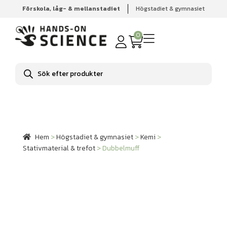
Förskola, låg- & mellanstadiet
Högstadiet & gymnasiet
Hem
Högstadiet & gymnasiet
Kemi
Stativmaterial &
trefot
Dubbelmuff
0
Produktsökning
Hem
>
Högstadiet & gymnasiet
>
Kemi
>
Stativmaterial & trefot
>
Dubbelmuff