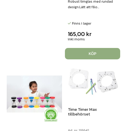
Robust timglas med rundad
design.Lätt att f&o...
Finns i lager
165,00
kr
inkl moms
KÖP
Time Timer Max
tillbehörset
Art. nr: 118642