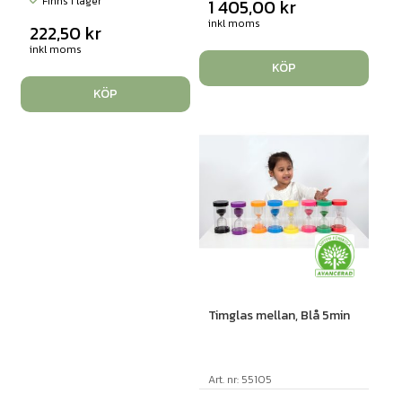
Finns i lager
1 405,00
kr
inkl moms
222,50
kr
inkl moms
KÖP
KÖP
Timglas mellan, Blå 5min
Art. nr: 55105