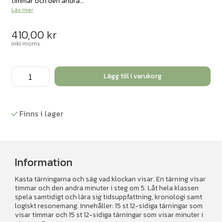
timmar och den andra...
Läs mer
410,00
kr
inkl moms
Klocktärningar
Lägg till i varukorg
mängd
Finns i lager
Information
Kasta tärningarna och säg vad klockan visar. En tärning visar
timmar och den andra minuter i steg om 5. Låt hela klassen
spela samtidigt och lära sig tidsuppfattning, kronologi samt
logiskt resonemang. Innehåller: 15 st 12-sidiga tärningar som
visar timmar och 15 st 12-sidiga tärningar som visar minuter i