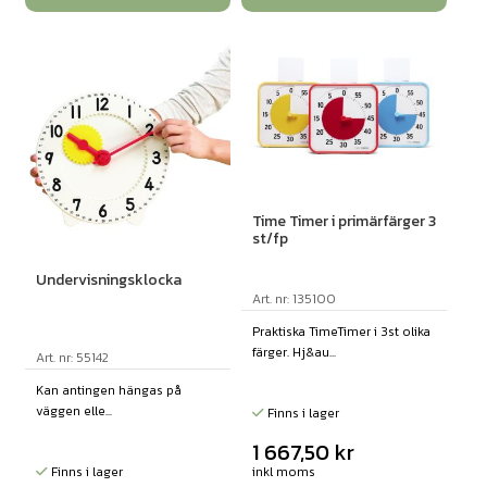
Time Timer i primärfärger 3
st/fp
Undervisningsklocka
Art. nr: 135100
Praktiska TimeTimer i 3st olika
färger. Hj&au...
Art. nr: 55142
Kan antingen hängas på
väggen elle...
Finns i lager
1 667,50
kr
Finns i lager
inkl moms