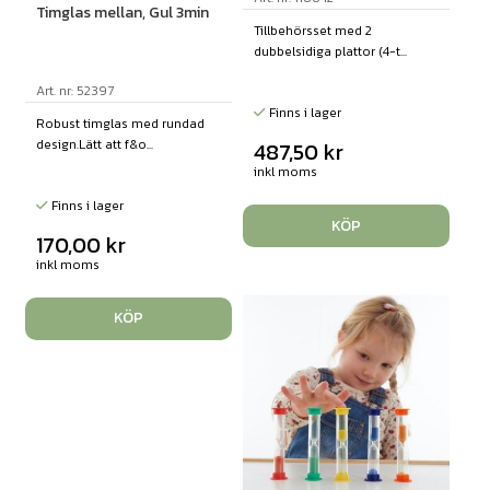
Timglas mellan, Gul 3min
Tillbehörsset med 2
dubbelsidiga plattor (4-t...
Art. nr: 52397
Finns i lager
Robust timglas med rundad
design.Lätt att f&o...
487,50
kr
inkl moms
Finns i lager
KÖP
170,00
kr
inkl moms
KÖP