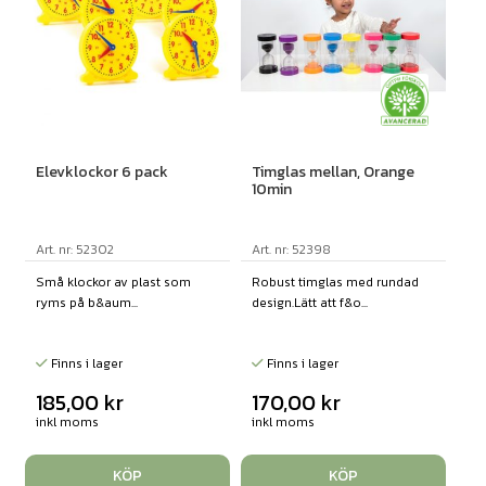
Elevklockor 6 pack
Timglas mellan, Orange
10min
Art. nr: 52302
Art. nr: 52398
Små klockor av plast som
Robust timglas med rundad
ryms på b&aum...
design.Lätt att f&o...
Finns i lager
Finns i lager
185,00
kr
170,00
kr
inkl moms
inkl moms
KÖP
KÖP