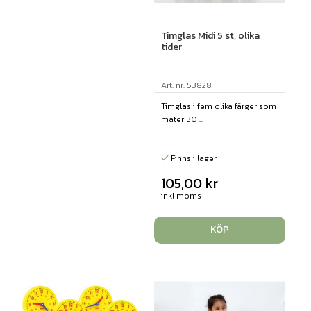
Timglas Midi 5 st, olika
tider
Art. nr: 53828
Timglas i fem olika färger som
mäter 30 ...
Finns i lager
105,00
kr
inkl moms
KÖP