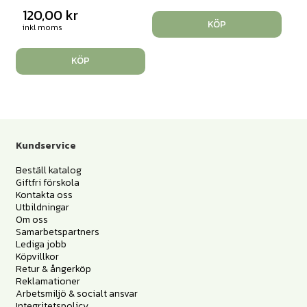
120,00
kr
KÖP
inkl moms
KÖP
Kundservice
Beställ katalog
Giftfri förskola
Kontakta oss
Utbildningar
Om oss
Samarbetspartners
Lediga jobb
Köpvillkor
Retur & ångerköp
Reklamationer
Arbetsmiljö & socialt ansvar
Integritetspolicy