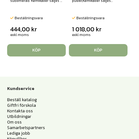
sublimerad. Kemikalier säljes ...
pulver,Kemikalier säljes...
Beställningsvara
Beställningsvara
444,00
kr
1 018,00
kr
exkl moms
exkl moms
KÖP
KÖP
Kundservice
Beställ katalog
Giftfri förskola
Kontakta oss
Utbildningar
Om oss
Samarbetspartners
Lediga jobb
Köpvillkor