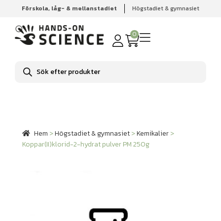
Förskola, låg- & mellanstadiet
Högstadiet & gymnasiet
Hem
Högstadiet & gymnasiet
Kemikalier
Koppar(II)klorid-2-hydrat pulver PM 250g
0
Produktsökning
Hem
>
Högstadiet & gymnasiet
>
Kemikalier
>
Koppar(II)klorid-2-hydrat pulver PM 250g