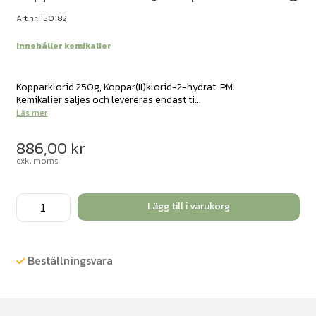
Art.nr: 150182
Innehåller kemikalier
Kopparklorid 250g, Koppar(II)klorid-2-hydrat. PM.
Kemikalier säljes och levereras endast ti...
Läs mer
886,00
kr
exkl moms
Koppar(II)klorid-
Lägg till i varukorg
2-
hydrat
pulver
Beställningsvara
PM
250g
mängd