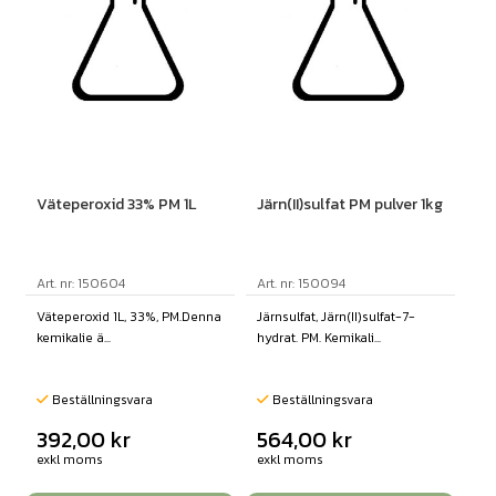
Väteperoxid 33% PM 1L
Järn(II)sulfat PM pulver 1kg
Art. nr: 150604
Art. nr: 150094
Väteperoxid 1L, 33%, PM.Denna
Järnsulfat, Järn(II)sulfat-7-
kemikalie ä...
hydrat. PM. Kemikali...
Beställningsvara
Beställningsvara
392,00
kr
564,00
kr
exkl moms
exkl moms