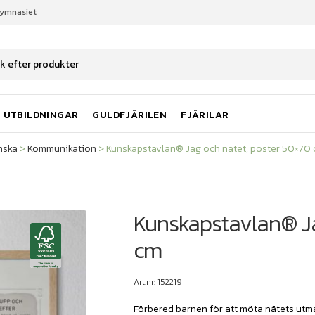
gymnasiet
nska
Kommunikation
Kunskapstavlan® Jag och nätet, poster 50×70
UTBILDNINGAR
GULDFJÄRILEN
FJÄRILAR
nska
>
Kommunikation
>
Kunskapstavlan® Jag och nätet, poster 50×70
Kunskapstavlan® Ja
cm
Art.nr: 152219
Förbered barnen för att möta nätets utma