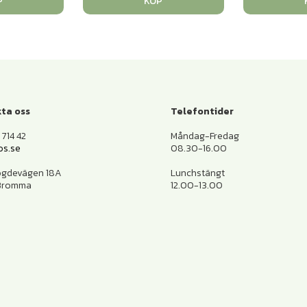
P
KÖP
ta oss
Telefontider
714 42
Måndag-Fredag
os.se
08.30-16.00
ogdevägen 18A
Lunchstängt
 Bromma
12.00-13.00