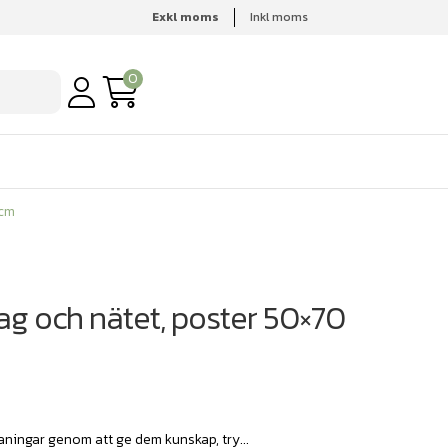
Exkl moms
Inkl moms
 cm
0
 cm
g och nätet, poster 50×70
ningar genom att ge dem kunskap, try...