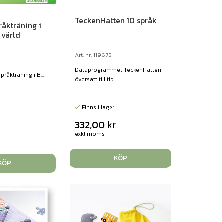
TeckenHatten 10 språk
råkträning i
 värld
Art. nr: 119675
Dataprogrammet TeckenHatten
råkträning i B...
översatt till tio...
Finns i lager
332,00
kr
exkl moms
KÖP
KÖP