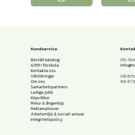
KÖP
KÖ
Kundservice
Kontak
Beställ katalog
08-564 
Giftfri förskola
info@h
Kontakta oss
Utbildningar
Gårdsf
Om oss
168 67
Samarbetspartners
Lediga jobb
Köpvillkor
Retur & ångerköp
Reklamationer
Arbetsmiljö & socialt ansvar
Integritetspolicy