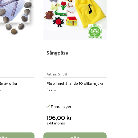
Sångpåse
Art. nr: 51138
år av olika
Påse innehållande 10 olika mjuka
.
figur...
Finns i lager
r
196,00
kr
exkl moms