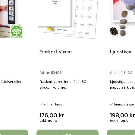
Fraskort Vuxen
Ljudstigar
Art. nr: 113403
Art. nr: 113408
ättelser eller
Fraskort vuxen innehåller 50
Ljudstigar best
stycken kort me...
pappersark dä..
Finns i lager
Finns i lager
176,00
kr
198,00
k
exkl moms
exkl moms