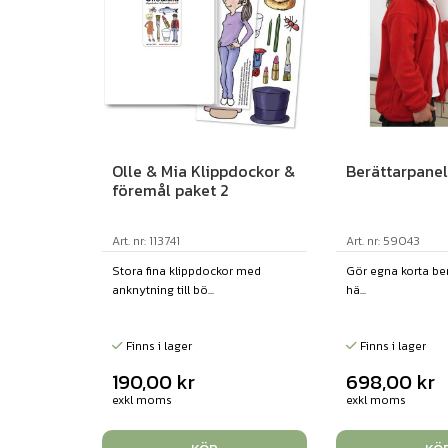
Olle & Mia Klippdockor &
Berättarpanel
föremål paket 2
Art. nr: 113741
Art. nr: 59043
Stora fina klippdockor med
Gör egna korta ber
anknytning till bö...
hä...
Finns i lager
Finns i lager
190,00
kr
698,00
kr
exkl moms
exkl moms