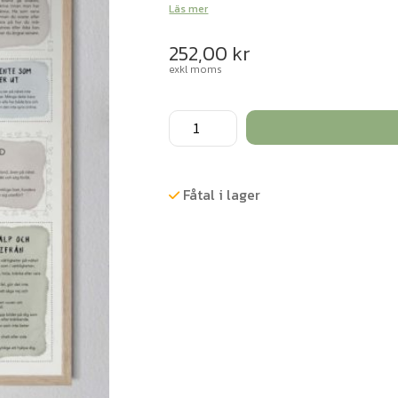
Läs mer
252,00
kr
exkl moms
Kunskapstavlan®
Jag
och
nätet,
Fåtal i lager
poster
50x70
cm
mängd