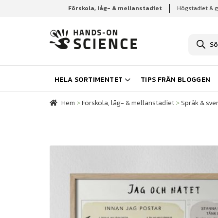
Förskola, låg- & mellanstadiet
Högstadiet & 
Hem
Förskola, låg- & mellanstadiet
Språk & sve
P
r
o
d
u
k
HELA SORTIMENTET
TIPS FRÅN BLOGGEN
t
s
ö
Hem
>
Förskola, låg- & mellanstadiet
>
Språk & sve
k
n
i
n
g