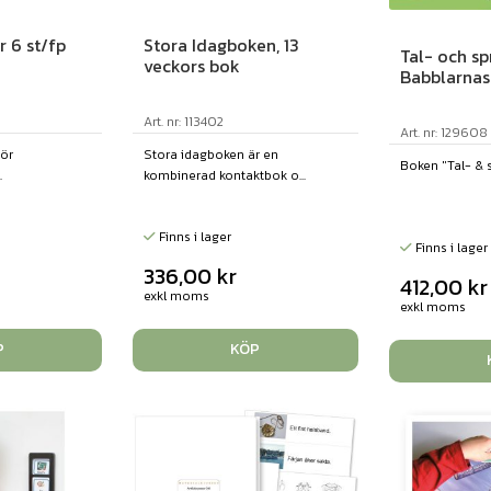
r 6 st/fp
Stora Idagboken, 13
Tal- och sp
veckors bok
Babblarnas
Art. nr: 113402
Art. nr: 129608
för
Stora idagboken är en
Boken "Tal- & sp
.
kombinerad kontaktbok o...
Finns i lager
Finns i lager
336,00
kr
412,00
kr
exkl moms
exkl moms
P
KÖP