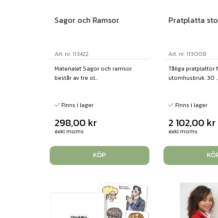
Sagor och Ramsor
Pratplatta sto
Art. nr: 113422
Art. nr: 113008
Materialet Sagor och ramsor
Tåliga pratplattor 
består av tre ol...
utomhusbruk. 30 ..
Finns i lager
Finns i lager
298,00
kr
2 102,00
kr
exkl moms
exkl moms
KÖP
KÖ