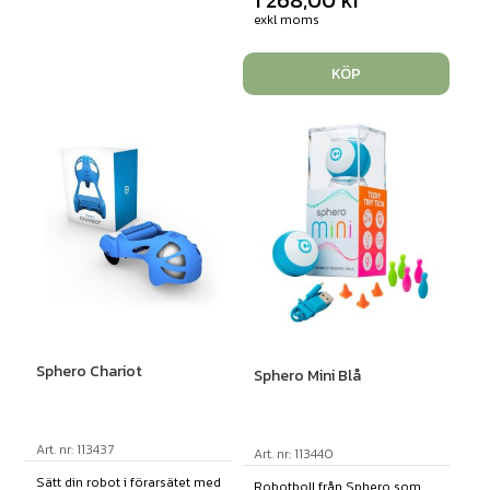
1 268,00
kr
exkl moms
KÖP
Sphero Chariot
Sphero Mini Blå
Art. nr: 113437
Art. nr: 113440
Sätt din robot i förarsätet med
Robotboll från Sphero som