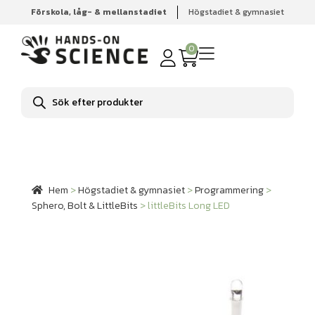
Förskola, låg- & mellanstadiet
Högstadiet & gymnasiet
Hem
Högstadiet & gymnasiet
Programmering
Sphero,
Bolt & LittleBits
littleBits Long LED
0
Produktsökning
Hem
>
Högstadiet & gymnasiet
>
Programmering
>
Sphero, Bolt & LittleBits
>
littleBits Long LED