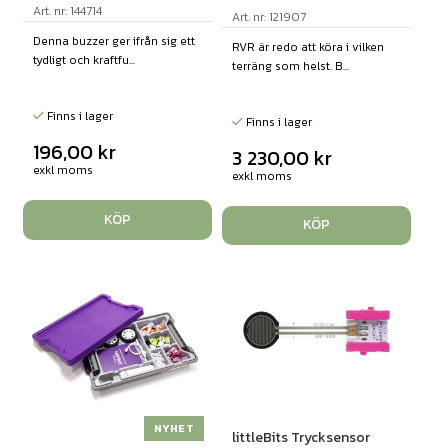
Art. nr: 144714
Art. nr: 121907
Denna buzzer ger ifrån sig ett
RVR är redo att köra i vilken
tydligt och kraftfu...
terräng som helst. B...
Finns i lager
Finns i lager
196,00
kr
3 230,00
kr
exkl moms
exkl moms
KÖP
KÖP
NYHET
littleBits Trycksensor