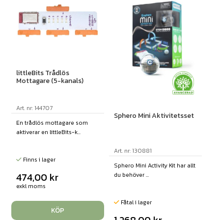
littleBits Trådlös
Mottagare (5-kanals)
Art. nr: 144707
Sphero Mini Aktivitetsset
En trådlös mottagare som
aktiverar en littleBits-k...
Art. nr: 130881
Finns i lager
Sphero Mini Activity Kit har allt
474,00
kr
du behöver ...
exkl moms
Fåtal i lager
KÖP