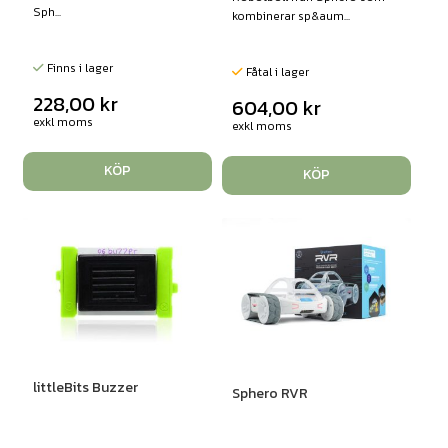
Sph...
kombinerar sp&aum...
Finns i lager
Fåtal i lager
228,00
kr
604,00
kr
exkl moms
exkl moms
KÖP
KÖP
littleBits Buzzer
Sphero RVR