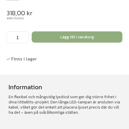
318,00
kr
exkl moms
littleBits
Lägg till i varukorg
Long
LED
mängd
Finns i lager
Information
En flexibel och mångsidig lysdiod som ger dig större frihet i
dina littleBits-projekt. Den långa LED-lampan är ansluten via
kabel, vilket gör det enkelt att placera ljuset precis där du vill
ha det – även på svåråtkomliga ställen.