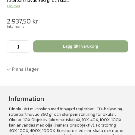
roterbart huvud 360 gr och skä...
Läs mer
2 937,50
kr
inkl moms
Mikroskop,
Lägg till i varukorg
binokulärt
40-
100x
Finns i lager
mängd
Information
Binokulärt mikroskop med inbyggd reglerbar LED-belysning,
roterbart huvud 360 gr och skärpeinställning för okular.
Okular: 10X Objektiv (akromatiska) 4X, 10X, 40X, 100X. 100X
kan användas med olja (immersionsobjektiv). Förstoring:
40X, 100X, 400X, 1000X. Korsbord med mm-skala och nonie.