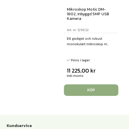
Mikroskop Motic DM-
1802, inbyggd 5MP USB
Kamera
Art. nr: 129632
Ett gediget och robust
monokulärt mikroskop m...
Finns i lager
11 225,00
kr
inkl moms
KÖP
Kundservice