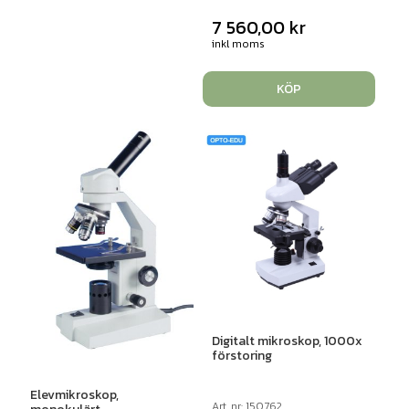
7 560,00
kr
inkl moms
KÖP
Digitalt mikroskop, 1000x
förstoring
Elevmikroskop,
Art. nr: 150762