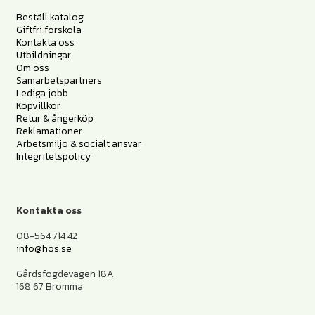
Beställ katalog
Giftfri förskola
Kontakta oss
Utbildningar
Om oss
Samarbetspartners
Lediga jobb
Köpvillkor
Retur & ångerköp
Reklamationer
Arbetsmiljö & socialt ansvar
Integritetspolicy
Kontakta oss
08-564 714 42
info@hos.se
Gårdsfogdevägen 18A
168 67 Bromma