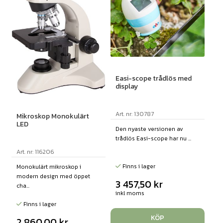
Easi-scope trådlös med
display
Art. nr: 130787
Mikroskop Monokulärt
LED
Den nyaste versionen av
trådlös Easi-scope har nu ...
Art. nr: 116206
Finns i lager
Monokulärt mikroskop i
modern design med öppet
3 457,50
kr
cha...
inkl moms
Finns i lager
KÖP
2 860,00
kr