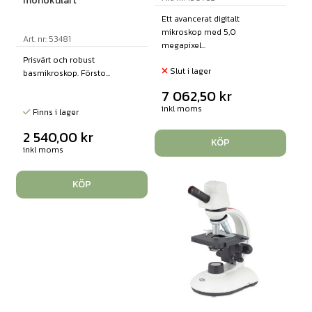
monokulärt
Ett avancerat digitalt
mikroskop med 5,0
Art. nr: 53481
megapixel...
Prisvärt och robust
Slut i lager
basmikroskop. Försto...
7 062,50
kr
inkl moms
Finns i lager
2 540,00
kr
KÖP
inkl moms
KÖP