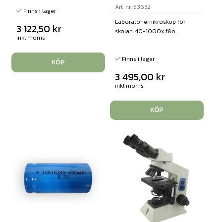
Art. nr: 53632
Finns i lager
Laboratoriemikroskop för
3 122,50
kr
skolan. 40-1000x f&o...
inkl moms
Finns i lager
KÖP
3 495,00
kr
inkl moms
KÖP