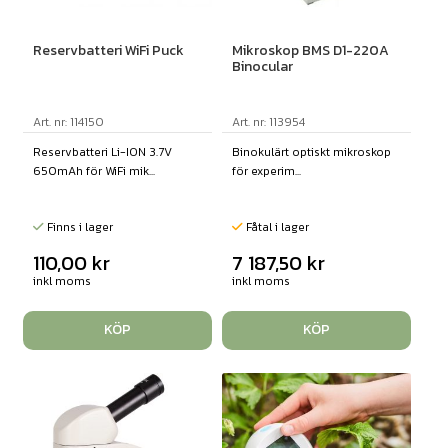
Reservbatteri WiFi Puck
Mikroskop BMS D1-220A
Binocular
Art. nr: 114150
Art. nr: 113954
Reservbatteri Li-ION 3.7V
Binokulärt optiskt mikroskop
650mAh för WiFi mik...
för experim...
Finns i lager
Fåtal i lager
110,00
kr
7 187,50
kr
inkl moms
inkl moms
KÖP
KÖP