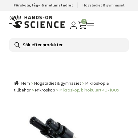
Förskola, låg- & mellanstadiet
Högstadiet & gymnasiet
Hem
Högstadiet & gymnasiet
Mikroskop & tillbehör
Mikroskop
Mikroskop, binokulärt 40-100x
0
Produktsökning
Hem
>
Högstadiet & gymnasiet
>
Mikroskop &
tillbehör
>
Mikroskop
>
Mikroskop, binokulärt 40-100x