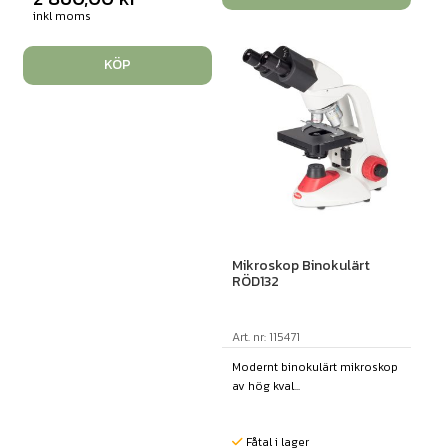
inkl moms
KÖP
Mikroskop Binokulärt
RÖD132
Art. nr: 115471
Modernt binokulärt mikroskop
av hög kval...
Fåtal i lager