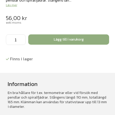
pendlar och spiralfjädrar. Stångens län...
Läs mer
56,00
kr
exkl moms
Muff
Lägg till i varukorg
med
krok
mängd
Finns i lager
Information
En bra hållare för t.ex. termometrar eller vid försök med
pendlar och spiralfjädrar. Stångens längd: 110 mm, totallängd
165 mm. Klämman kan användas för stativstavar upp till 13 mm
i diameter.