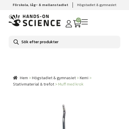
Förskola, låg- & mellanstadiet
Högstadiet & gymnasiet
Hem
Högstadiet & gymnasiet
Kemi
Stativmaterial &
trefot
Muff med krok
0
Produktsökning
Hem
>
Högstadiet & gymnasiet
>
Kemi
>
Stativmaterial & trefot
>
Muff med krok