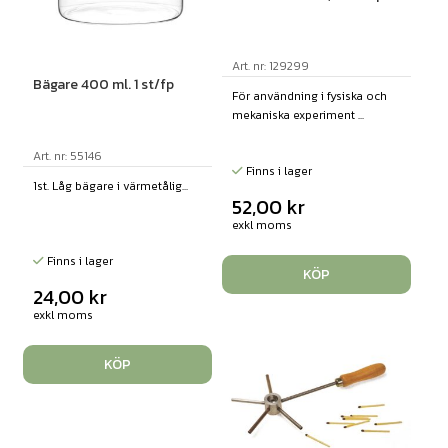
Art. nr: 129299
Bägare 400 ml. 1 st/fp
För användning i fysiska och
mekaniska experiment ...
Art. nr: 55146
Finns i lager
1st. Låg bägare i värmetålig...
52,00
kr
exkl moms
Finns i lager
KÖP
24,00
kr
exkl moms
KÖP