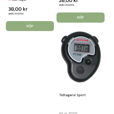
26,00
kr
exkl moms
38,00
kr
exkl moms
KÖP
KÖP
Tidtagarur Sport
Art. nr: 75205