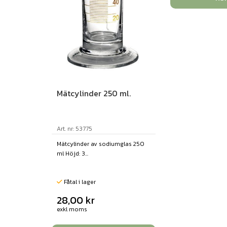
Mätcylinder 250 ml.
Art. nr: 53775
Mätcylinder av sodiumglas 250
ml Höjd: 3...
Fåtal i lager
28,00
kr
exkl moms