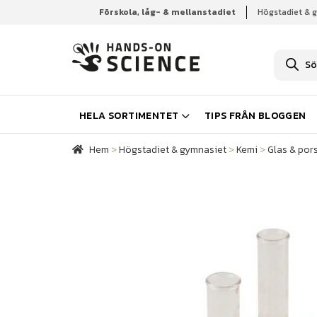
Förskola, låg- & mellanstadiet
Högstadiet & 
Hem
Högstadiet & gymnasiet
Kemi
Glas & por
P
r
o
d
u
k
HELA SORTIMENTET
TIPS FRÅN BLOGGEN
t
s
ö
Hem
>
Högstadiet & gymnasiet
>
Kemi
>
Glas & pors
k
n
i
n
g