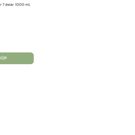
r 7 delar: 1000 ml,
r
KÖP