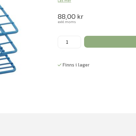
Läs mer
88,00
kr
exkl moms
Provrörsställ
plastöverdragen
metall
24
Finns i lager
rör
mängd