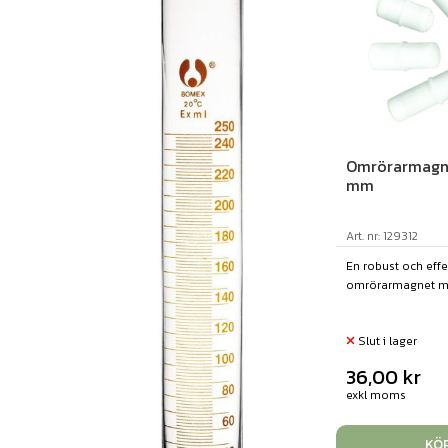
Omrörarmagn
mm
Art. nr: 129312
En robust och effe
omrörarmagnet med 
Slut i lager
36,00
kr
exkl moms
KÖ