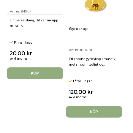
Art. nr: 84964
Universalslang, tål värme upp
till 60 &...
Gyroskop
Finns i lager
Art. nr: 168081
20,00
kr
exkl moms
Ett robust gyroskop i massiv
metall som tydligt de...
KÖP
Fåtal i lager
120,00
kr
exkl moms
KÖP