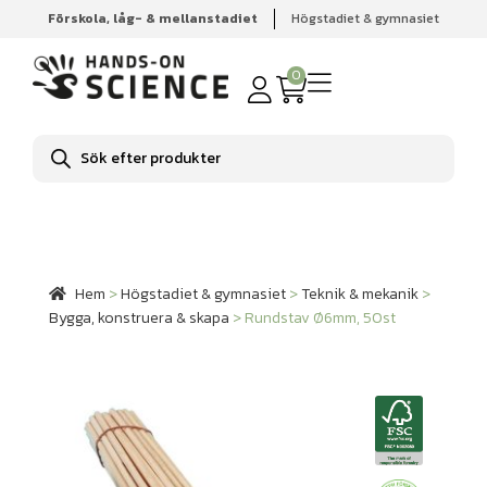
Förskola, låg- & mellanstadiet
Högstadiet & gymnasiet
Hem
Högstadiet & gymnasiet
Teknik & mekanik
Bygga,
konstruera & skapa
Rundstav Ø6mm, 50st
0
Produktsökning
Hem
>
Högstadiet & gymnasiet
>
Teknik & mekanik
>
Bygga, konstruera & skapa
>
Rundstav Ø6mm, 50st