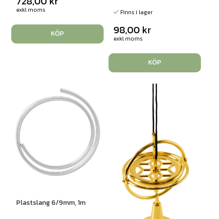
728,00
kr
exkl moms
Finns i lager
98,00
kr
KÖP
exkl moms
KÖP
Plastslang 6/9mm, 1m