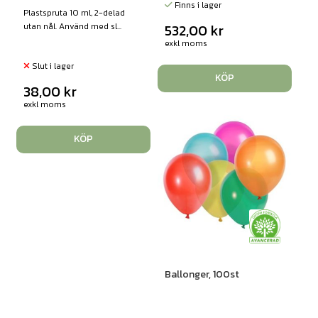
Finns i lager
Plastspruta 10 ml, 2-delad
utan nål. Använd med sl...
532,00
kr
exkl moms
Slut i lager
KÖP
38,00
kr
exkl moms
KÖP
Ballonger, 100st