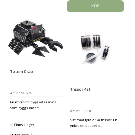
KÖP
Totem Crab
Trissor 4st
Art. nr: 56676
En micro:bit byggsats i metall
som byggs ihop till...
Art. nr: 115398
Set med fyra olika trissor. En
Finns i lager
enkel, en dubbel, e...