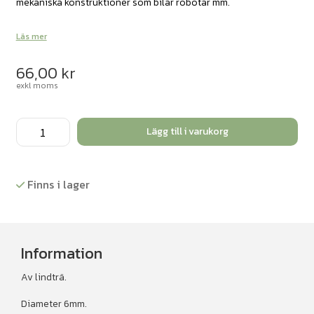
mekaniska konstruktioner som bilar robotar mm.
Läs mer
66,00
kr
exkl moms
Rundstav
Lägg till i varukorg
Ø6mm,
50st
mängd
Finns i lager
Information
Av lindträ.
Diameter 6mm.