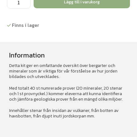
Lägg till i varukorg
och
mineral
set
Finns i lager
mängd
Information
Detta kit ger en omfattande översikt över bergarter och
mineraler som är viktiga för vår förståelse av hur jorden
bildades och utvecklades.
Med totalt 40 st numrerade prover (20 mineraler, 20 stenar
och 1 st provnyckel.) kommer eleverna att kunna identifiera
och jämföra geologiska prover från en mängd olika miljöer.
Innehåller stenar från insidan av vulkaner, från botten av
havsbotten, från djupt inuti jordskorpan mm.