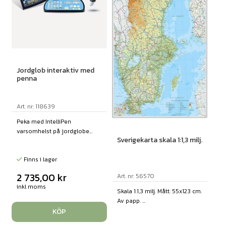
Jordglob interaktiv med
penna
Art. nr: 118639
Peka med IntelliPen
varsomhelst på jordglobe...
Sverigekarta skala 1:1,3 milj.
Finns i lager
2 735,00
kr
Art. nr: 56570
inkl moms
Skala 1:1,3 milj. Mått: 55x123 cm.
Av papp. ...
KÖP