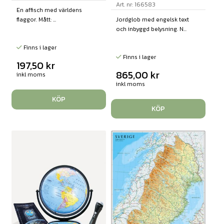
Art. nr: 166583
En affisch med världens
Jordglob med engelsk text
flaggor. Mått: ...
och inbyggd belysning. N...
Finns i lager
Finns i lager
197,50
kr
865,00
kr
inkl moms
inkl moms
KÖP
KÖP