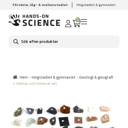
Förskola, låg- & mellanstadiet
Högstadiet & gymnasiet
Hem
Högstadiet & gymnasiet
Geologi & geografi
Stenar och mineral set
0
Produktsökning
Hem
>
Högstadiet & gymnasiet
>
Geologi & geografi
>
Stenar och mineral set