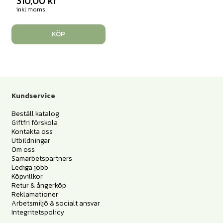
310,00
kr
inkl moms
KÖP
Kundservice
Beställ katalog
Giftfri förskola
Kontakta oss
Utbildningar
Om oss
Samarbetspartners
Lediga jobb
Köpvillkor
Retur & ångerköp
Reklamationer
Arbetsmiljö & socialt ansvar
Integritetspolicy