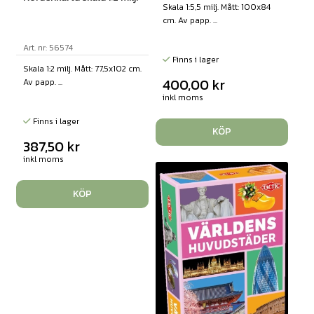
Skala 1:5,5 milj. Mått: 100x84
cm. Av papp. ...
Art. nr: 56574
Finns i lager
Skala 1:2 milj. Mått: 77,5x102 cm.
400,00
kr
Av papp. ...
inkl moms
Finns i lager
KÖP
387,50
kr
inkl moms
KÖP