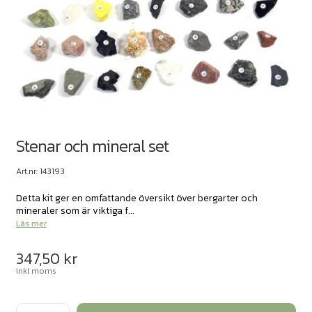
Stenar och mineral set
Art.nr: 143193
Detta kit ger en omfattande översikt över bergarter och
mineraler som är viktiga f...
Läs mer
347,50
kr
inkl moms
Stenar