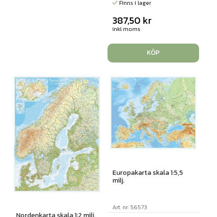
Finns i lager
387,50
kr
inkl moms
KÖP
Europakarta skala 1:5,5
milj.
Art. nr: 56573
Nordenkarta skala 1:2 milj.