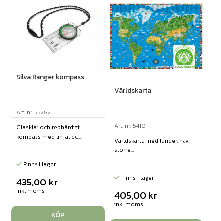
Silva Ranger kompass
Världskarta
Art. nr: 75282
Art. nr: 54101
Glasklar och rephärdigt
kompass med linjal oc...
Världskarta med länder, hav,
större...
Finns i lager
Finns i lager
435,00
kr
inkl moms
405,00
kr
inkl moms
KÖP