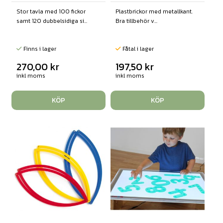
Stor tavla med 100 fickor
Plastbrickor med metallkant.
samt 120 dubbelsidiga si...
Bra tillbehör v...
Finns i lager
Fåtal i lager
270,00
kr
197,50
kr
inkl moms
inkl moms
KÖP
KÖP