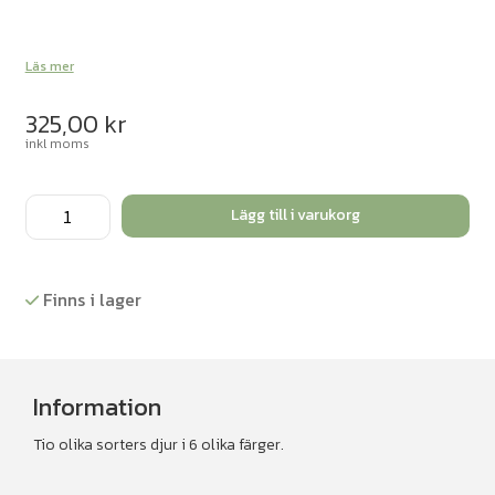
Läs mer
325,00
kr
inkl moms
Vilda
Lägg till i varukorg
djur
att
räkna
Finns i lager
med
mängd
Information
Tio olika sorters djur i 6 olika färger.