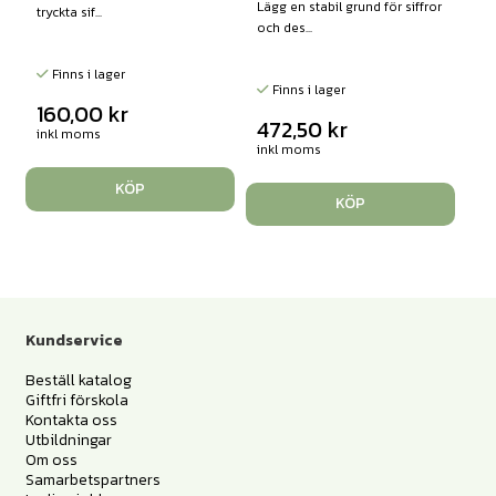
Lägg en stabil grund för siffror
tryckta sif...
och des...
Finns i lager
Finns i lager
160,00
kr
472,50
kr
inkl moms
inkl moms
KÖP
KÖP
Kundservice
Beställ katalog
Giftfri förskola
Kontakta oss
Utbildningar
Om oss
Samarbetspartners