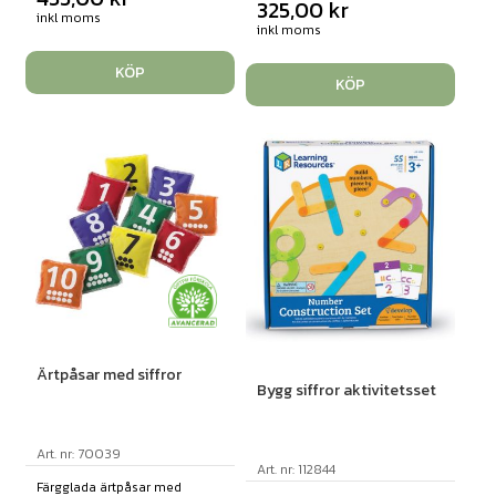
325,00
kr
inkl moms
inkl moms
KÖP
KÖP
Ärtpåsar med siffror
Bygg siffror aktivitetsset
Art. nr: 70039
Art. nr: 112844
Färgglada ärtpåsar med