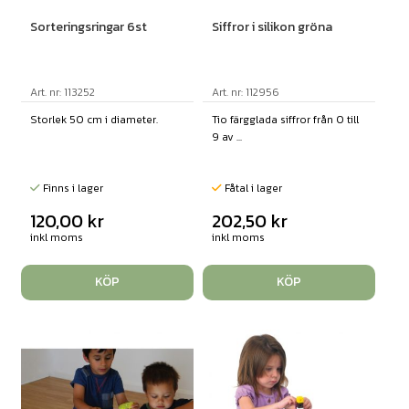
Sorteringsringar 6st
Siffror i silikon gröna
Art. nr: 113252
Art. nr: 112956
Storlek 50 cm i diameter.
Tio färgglada siffror från 0 till
9 av ...
Finns i lager
Fåtal i lager
120,00
kr
202,50
kr
inkl moms
inkl moms
KÖP
KÖP