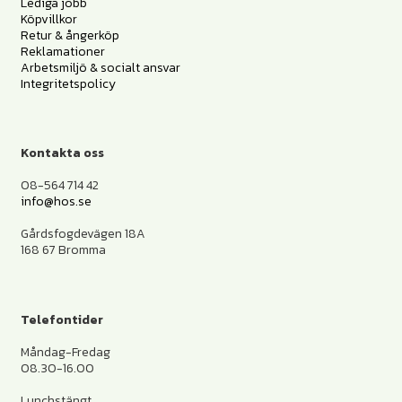
Lediga jobb
Köpvillkor
Retur & ångerköp
Reklamationer
Arbetsmiljö & socialt ansvar
Integritetspolicy
Kontakta oss
08-564 714 42
info@hos.se
Gårdsfogdevägen 18A
168 67 Bromma
Telefontider
Måndag-Fredag
08.30-16.00
Lunchstängt