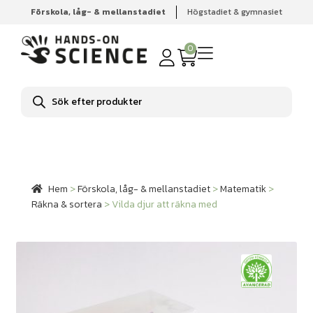
Förskola, låg- & mellanstadiet
Högstadiet & gymnasiet
Hem
Förskola, låg- & mellanstadiet
Matematik
Räkna
& sortera
Vilda djur att räkna med
0
Produktsökning
Hem
>
Förskola, låg- & mellanstadiet
>
Matematik
>
Räkna & sortera
>
Vilda djur att räkna med