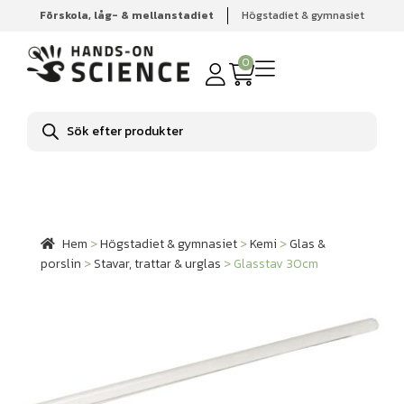
Förskola, låg- & mellanstadiet
Högstadiet & gymnasiet
Hem
Högstadiet & gymnasiet
Kemi
Glas & porslin
Stavar, trattar & urglas
Glasstav 30cm
0
Produktsökning
Hem
>
Högstadiet & gymnasiet
>
Kemi
>
Glas &
porslin
>
Stavar, trattar & urglas
>
Glasstav 30cm