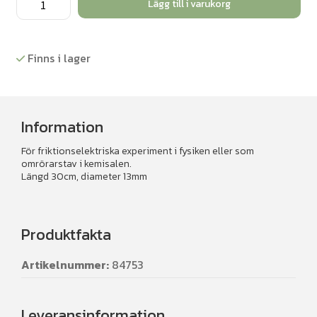
Lägg till i varukorg
30cm
mängd
Finns i lager
Information
För friktionselektriska experiment i fysiken eller som
omrörarstav i kemisalen.
Längd 30cm, diameter 13mm
Produktfakta
Artikelnummer:
84753
Leveransinformation