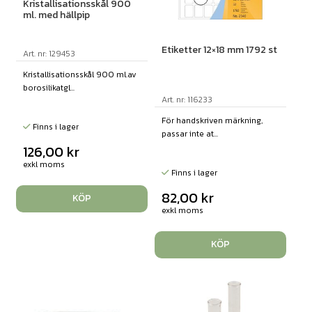
Kristallisationsskål 900
ml. med hällpip
Etiketter 12×18 mm 1792 st
Art. nr: 129453
Kristallisationsskål 900 ml.av
borosilikatgl...
Art. nr: 116233
För handskriven märkning,
Finns i lager
passar inte at...
126,00
kr
exkl moms
Finns i lager
82,00
kr
KÖP
exkl moms
KÖP