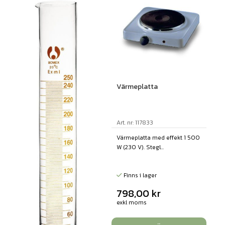
Värmeplatta
Art. nr: 117833
Värmeplatta med effekt 1 500
W (230 V). Stegl...
Finns i lager
798,00
kr
exkl moms