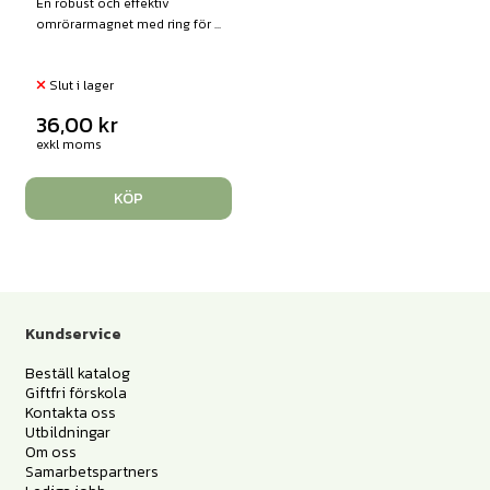
En robust och effektiv
omrörarmagnet med ring för ...
Slut i lager
36,00
kr
exkl moms
KÖP
Kundservice
Beställ katalog
Giftfri förskola
Kontakta oss
Utbildningar
Om oss
Samarbetspartners