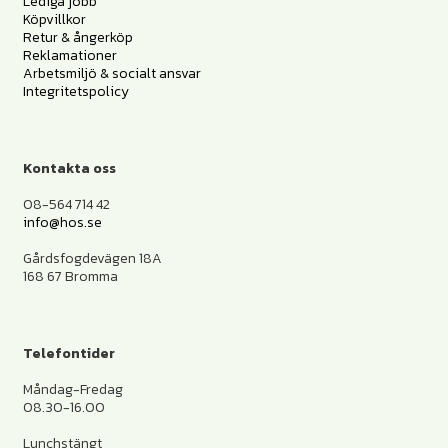
Lediga jobb
Köpvillkor
Retur & ångerköp
Reklamationer
Arbetsmiljö & socialt ansvar
Integritetspolicy
Kontakta oss
08-564 714 42
info@hos.se
Gårdsfogdevägen 18A
168 67 Bromma
Telefontider
Måndag-Fredag
08.30-16.00
Lunchstängt