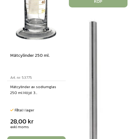
KÖP
Mätcylinder 250 ml.
Art. nr: 53775
Mätcylinder av sodiumglas
250 ml Höjd: 3...
Fåtal i lager
28,00
kr
exkl moms