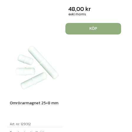
48,00
kr
exkl moms
KÖP
Omrörarmagnet 25×8 mm
Art. nr: 129312