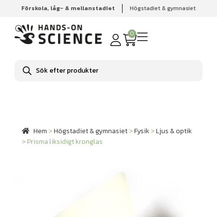
Förskola, låg- & mellanstadiet
Högstadiet & gymnasiet
Hem
Högstadiet & gymnasiet
Fysik
Ljus & optik
Prisma liksidigt kronglas
0
Produktsökning
Hem
>
Högstadiet & gymnasiet
>
Fysik
>
Ljus & optik
>
Prisma liksidigt kronglas