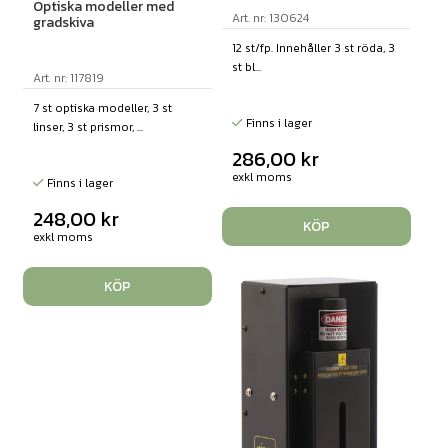
Optiska modeller med
Art. nr: 130624
gradskiva
12 st/fp. Innehåller 3 st röda, 3
st bl...
Art. nr: 117819
7 st optiska modeller, 3 st
Finns i lager
linser, 3 st prismor, ...
286,00
kr
exkl moms
Finns i lager
248,00
kr
KÖP
exkl moms
KÖP