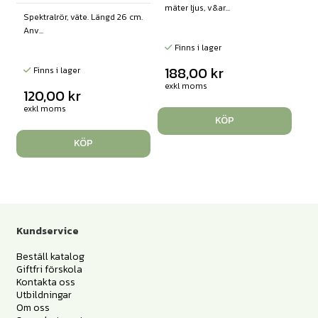
mäter ljus, v&ar...
Spektralrör, väte. Längd 26 cm.
Anv...
Finns i lager
188,00
kr
Finns i lager
exkl moms
120,00
kr
exkl moms
KÖP
KÖP
Kundservice
Beställ katalog
Giftfri förskola
Kontakta oss
Utbildningar
Om oss