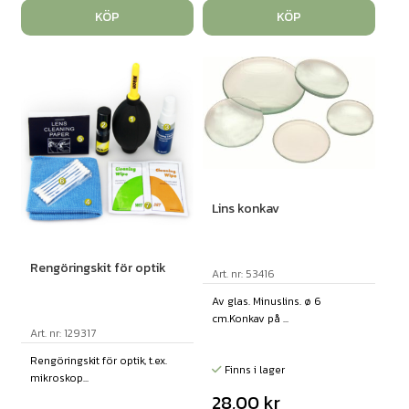
KÖP
KÖP
Lins konkav
Rengöringskit för optik
Art. nr: 53416
Av glas. Minuslins. ø 6
cm.Konkav på ...
Art. nr: 129317
Rengöringskit för optik, t.ex.
Finns i lager
mikroskop...
28,00
kr