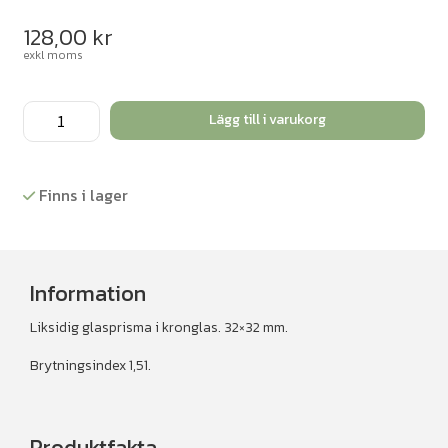
128,00
kr
exkl moms
Prisma
Lägg till i varukorg
liksidigt
kronglas
mängd
Finns i lager
Information
Liksidig glasprisma i kronglas. 32×32 mm.
Brytningsindex 1,51.
Produktfakta