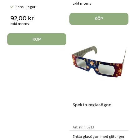
exkl moms
Finns i lager
92,00
kr
KÖP
exkl moms
KÖP
Spektrumglasögon
Art. nr: 115213
Enkla glasögon med gitter ger