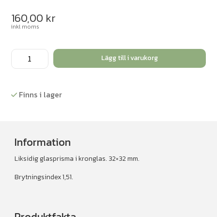
160,00
kr
inkl moms
Prisma
Lägg till i varukorg
liksidigt
kronglas
mängd
Finns i lager
Information
Liksidig glasprisma i kronglas. 32×32 mm.
Brytningsindex 1,51.
Produktfakta