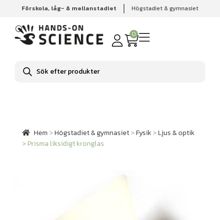
Förskola, låg- & mellanstadiet
Högstadiet & gymnasiet
Hem
Högstadiet & gymnasiet
Fysik
Ljus & optik
Prisma liksidigt kronglas
0
Produktsökning
Hem
>
Högstadiet & gymnasiet
>
Fysik
>
Ljus & optik
>
Prisma liksidigt kronglas