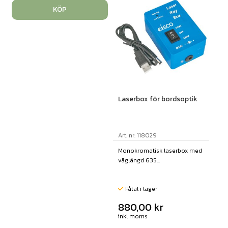
KÖP
Laserbox för bordsoptik
Art. nr: 118029
Monokromatisk laserbox med
våglängd 635...
Fåtal i lager
880,00
kr
inkl moms