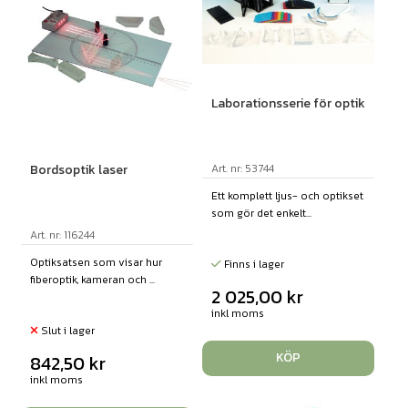
Laborationsserie för optik
Art. nr: 53744
Bordsoptik laser
Ett komplett ljus- och optikset
som gör det enkelt...
Art. nr: 116244
Optiksatsen som visar hur
Finns i lager
fiberoptik, kameran och ...
2 025,00
kr
inkl moms
Slut i lager
KÖP
842,50
kr
inkl moms