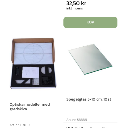
32,50
kr
inkl moms
KÖP
Spegelglas 5×10 cm, 10st
Optiska modeller med
gradskiva
Art. nr: 53339
Art. nr: 117819