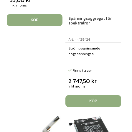
35,00
kr
inkl moms
Spänningsaggregat för
KÖP
spektralrör
Art. nr: 129424
Strömbegränsande
högspänningsa...
Finns i lager
2 747,50
kr
inkl moms
KÖP