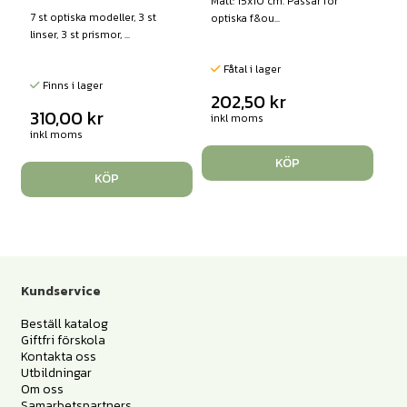
Mått: 15x10 cm. Passar för
7 st optiska modeller, 3 st
optiska f&ou...
linser, 3 st prismor, ...
Fåtal i lager
Finns i lager
202,50
kr
310,00
kr
inkl moms
inkl moms
KÖP
KÖP
Kundservice
Beställ katalog
Giftfri förskola
Kontakta oss
Utbildningar
Om oss
Samarbetspartners